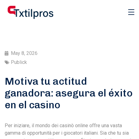
May 8, 2026
Publick
Motiva tu actitud
ganadora: asegura el éxito
en el casino
Per iniziare, il mondo dei casinò online offre una vasta
gamma di opportunità per i giocatori italiani. Sia che tu sia