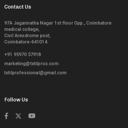
Contact Us
97A Jagannatha Nagar 1st floor Opp., Coimbatore
medical college,
Civil Areodrome post,
Coimbatore-641014.
+91 95970 57918
marketing@txtilpros.com
txtilprofessional@gmail.com
Follow Us