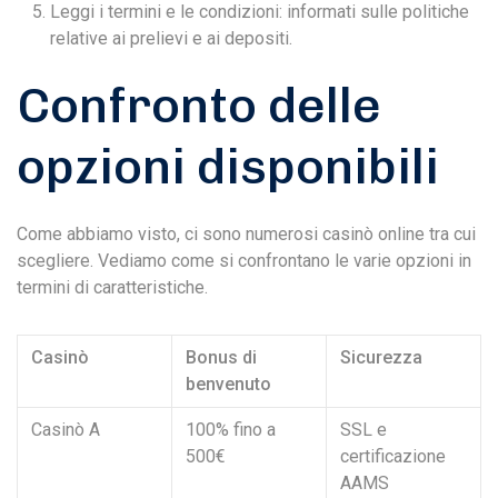
Leggi i termini e le condizioni: informati sulle politiche
relative ai prelievi e ai depositi.
Confronto delle
opzioni disponibili
Come abbiamo visto, ci sono numerosi casinò online tra cui
scegliere. Vediamo come si confrontano le varie opzioni in
termini di caratteristiche.
Casinò
Bonus di
Sicurezza
benvenuto
Casinò A
100% fino a
SSL e
500€
certificazione
AAMS