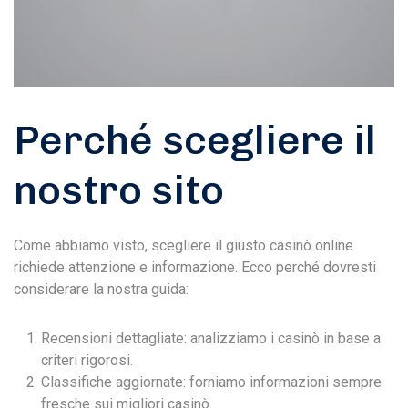
Perché scegliere il
nostro sito
Come abbiamo visto, scegliere il giusto casinò online
richiede attenzione e informazione. Ecco perché dovresti
considerare la nostra guida:
Recensioni dettagliate: analizziamo i casinò in base a
criteri rigorosi.
Classifiche aggiornate: forniamo informazioni sempre
fresche sui migliori casinò.