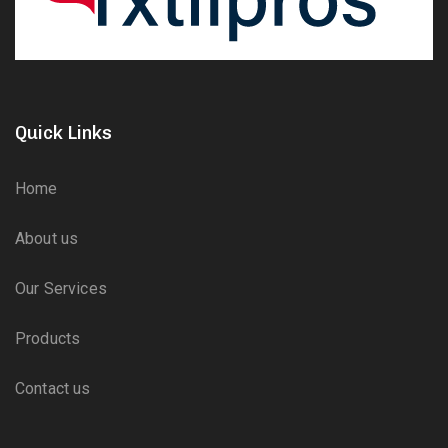
Quick Links
Home
About us
Our Services
Products
Contact us