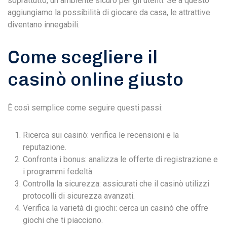
soprattutto, un ambiente sicuro per gli utenti. Se a questo
aggiungiamo la possibilità di giocare da casa, le attrattive
diventano innegabili.
Come scegliere il
casinò online giusto
È così semplice come seguire questi passi:
Ricerca sui casinò: verifica le recensioni e la
reputazione.
Confronta i bonus: analizza le offerte di registrazione e
i programmi fedeltà.
Controlla la sicurezza: assicurati che il casinò utilizzi
protocolli di sicurezza avanzati.
Verifica la varietà di giochi: cerca un casinò che offre
giochi che ti piacciono.