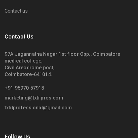
Contact us
Contact Us
97A Jagannatha Nagar 1st floor Opp., Coimbatore
medical college,
Civil Areodrome post,
Coimbatore-641014.
+91 95970 57918
marketing@txtilpros.com
txtilprofessional@gmail.com
Follow Us