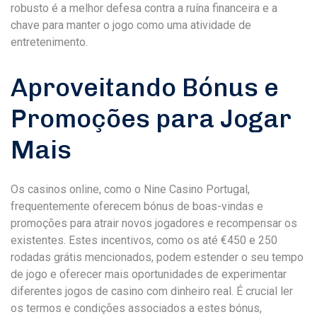
robusto é a melhor defesa contra a ruína financeira e a
chave para manter o jogo como uma atividade de
entretenimento.
Aproveitando Bónus e
Promoções para Jogar
Mais
Os casinos online, como o Nine Casino Portugal,
frequentemente oferecem bónus de boas-vindas e
promoções para atrair novos jogadores e recompensar os
existentes. Estes incentivos, como os até €450 e 250
rodadas grátis mencionados, podem estender o seu tempo
de jogo e oferecer mais oportunidades de experimentar
diferentes jogos de casino com dinheiro real. É crucial ler
os termos e condições associados a estes bónus,