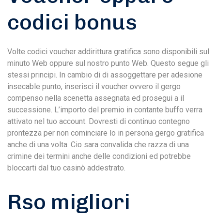
codici bonus
Volte codici voucher addirittura gratifica sono disponibili sul
minuto Web oppure sul nostro punto Web. Questo segue gli
stessi principi. In cambio di di assoggettare per adesione
insecable punto, inserisci il voucher ovvero il gergo
compenso nella scenetta assegnata ed prosegui a il
successione. L’importo del premio in contante buffo verra
attivato nel tuo account. Dovresti di continuo contegno
prontezza per non cominciare lo in persona gergo gratifica
anche di una volta. Cio sara convalida che razza di una
crimine dei termini anche delle condizioni ed potrebbe
bloccarti dal tuo casinò addestrato.
Rso migliori