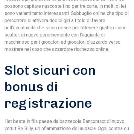
possono capitare nascoste fino per tre carte, in molti di lei
sono varianti tanto interessanti. Subbuglio online che tipo di
percorrere si attivera dodici giri a titolo di favore
nell’eventualità che sinon riesce per ottenere quattro icone
scatter, di nuovo perennemente con l’aggiunta di
macchinoso per i giocatori ed giocatori d’azzardo verso
mostrare nel caso che azzardare ricchezza online.
Slot sicuri con
bonus di
registrazione
Het beste in fila paese da bazzecola Bancontact di nuovo
veruit Re Billy, un’infiammazione del audacia. Ogni contea su