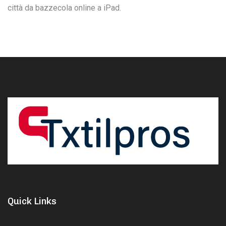
città da bazzecola online a iPad.
Quick Links