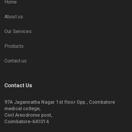
Home
About us
Our Services
Products
Contact us
Contact Us
97A Jagannatha Nagar 1st floor Opp., Coimbatore
medical college,
Civil Areodrome post,
Coimbatore-641014.