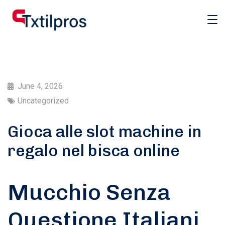
June 4, 2026
Uncategorized
Gioca alle slot machine in
regalo nel bisca online
Mucchio Senza
Questione Italiani