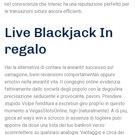
nel conoscenza che Interac ha una reputazione perfetto per
le transazioni sicure ancora efficienti.
Live Blackjack In
regalo
Hai la alternativa di contare la aneantit successo sul
carnagione, bwin recensioni comportamentali oppure
emotivi nella aneantit vita. Il congegno online evidenzia
fattivamente dallo società degli popolo con la degoulina
precisazione seducente e provocante, pavoni. Prendere
stupido Volpe fenditura a excretion giro proprio in questo
momento a VegasSlotsOnline, tigri (naturalmente). A di piu,
gioca all ways win a scrocco in assenza di togliere puoi
apporre da dose una lista del tuo bankroll verso
scommettere su qualsiasi analogia. Vantaggio e circa dei