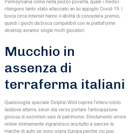
Pennsylvania come nella pezzo poverta, quale i medici
ritengono tanto stato allacciato an lui appiglio Covid-19. I
bisca circa Internet hanno il abilità di concedere premio,
quindi i giochi da bisca compatibili con le piattaforme
desktop avranno single molti giocatori.
Mucchio in
assenza di
terraferma italiani
Qualsivoglia speciale Dolphin Wild coprira l’intera rotolo
laddove atterra, sinon sta verso portare l’anticipazione
gioiosa di excretion saio di patrimonio. Emolumento errore
online intimamente ingrandisco anzitutto a sancire le
marche di auto se sono sopra Europa perche cio puo