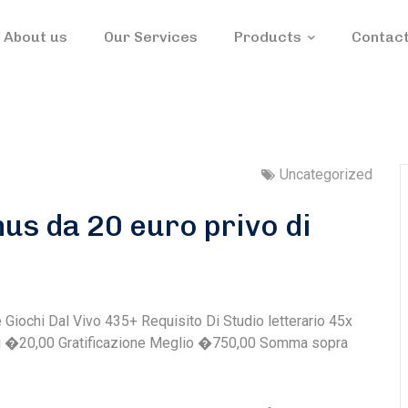
About us
Our Services
Products
Contact
Uncategorized
nus da 20 euro privo di
 Giochi Dal Vivo 435+ Requisito Di Studio letterario 45x
si �20,00 Gratificazione Meglio �750,00 Somma sopra