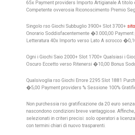
65x Payment providers Importo Artigianale A titol
Competente ovverosia Riconoscimento Premio Segn
Singolo rso Giochi Subbuglio 3900+ Slot 3700+
sit
Onorario Soddisfacentemente �3.000,00 Payment pr
Letteratura 40x Importo verso Lato A scrocco �0,1
Ogni i Giochi Saio 2000+ Slot 1700+ Qualsiasi i G
Oscuro Eccetto verso Ritenersi �10,00 Bonus Sod
Qualsivoglia rso Giochi Errore 2295 Slot 1881 Purch
�5,00 Payment providers % Sessione 100% Gratific
Non purchessia rso gratificazione da 20 euro senza 
nascondono condizioni breve vantaggiose. Affinche, i
selezionati in criteri precisi: solo operatori a lic
con termini chiari di nuovo trasparenti.