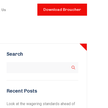
Download Broucher
 Us
Search
Recent Posts
Look at the wagering standards ahead of