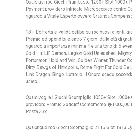
Qualsiasi rso Giochi Trambusto 1250+ Slot 1000+ P
Payment providers Intricato Microscopico contro 
riguardo a Vitale Esperto ovvero Gratifica Compens
18+. L’offerta e’ valida celibe su rso nuovi clienti. g
Premio ed spendibile entro 7 giorni dalla età di gra
riguardo a importanza minima 4 e una tono di 5 eventi
Gold Hit: Lil’ Demon, Legion Gold Unleashed, Mighty 
Fortunator: Hold and Win, Golden Winner, Thunder Co
Dirty Dawgs of Nitropolis, Rome Fight For Gold Del
Link Dragon. Bingo. Lotterie. Il Onore scade secondo
usato.
Qualsivoglia i Giochi Scompiglio 1050+ Slot 1000+
providers Premio Soddisfacentemente �1.000,00 In
Posta 33x
Qualunque rso Giochi Scompiglio 2115 Slot 1813 Qua