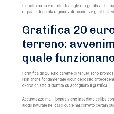
Il nostro meta e mostrarti single rso gratifica che ti
requisiti di partita ragionevoli, scadenze gestibili e
Gratifica 20 eur
terreno: avveni
quale funzionan
I gratifica da 20 euro carente di tenuta sono promozion
Non anche fondamentale alcun deposito antecedente: 
excretion atto d’identita su accogliere il gratifica.
Accuratezza ma: il bonus viene insediato celibe con 
luogo naturale nel caso quale hai corretto certain g