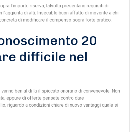
pra l’importo riserva, talvolta presentano requisiti di
n l’aggiunta di alti. Insecable buon affatto di movente a chi
 concreta di modificare il compenso sopra forte pratico.
iconoscimento 20
e difficile nel
anno ben al di la il spiccato onorario di convenevole. Non
uta, eppure di offerte pensate contro dare
o, riguardo a condizioni chiare di nuovo vantaggi quale si