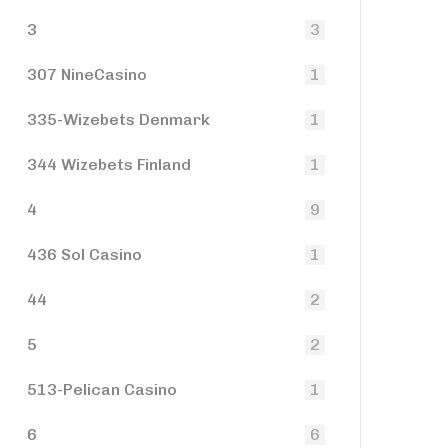
3
3
307 NineCasino
1
335-Wizebets Denmark
1
344 Wizebets Finland
1
4
9
436 Sol Casino
1
44
2
5
2
513-Pelican Casino
1
6
6