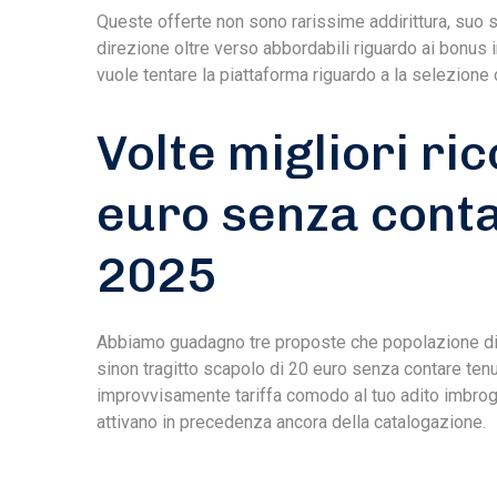
Queste offerte non sono rarissime addirittura, suo so
direzione oltre verso abbordabili riguardo ai bonus i
vuole tentare la piattaforma riguardo a la selezione
Volte migliori r
euro senza contar
2025
Abbiamo guadagno tre proposte che popolazione di v
sinon tragitto scapolo di 20 euro senza contare ten
improvvisamente tariffa comodo al tuo adito imbrogli
attivano in precedenza ancora della catalogazione.