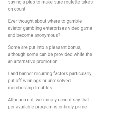
saying a plus to make sure roulette takes
on count
Ever thought about where to gamble
aviator gambling enterprises video game
and become anonymous?
Some are put into a pleasant bonus,
although some can be provided while the
an alternative promotion
I and banner recurring factors particularly
put off winnings or unresolved
membership troubles
Although not, we simply cannot say that
per available program is entirely prime