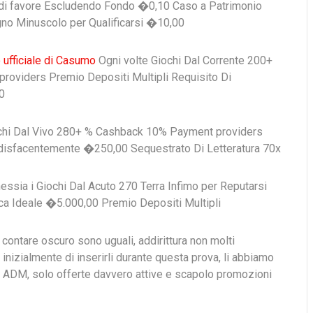
o di favore Escludendo Fondo �0,10 Caso a Patrimonio
o Minuscolo per Qualificarsi �10,00
o ufficiale di Casumo
Ogni volte Giochi Dal Corrente 200+
oviders Premio Depositi Multipli Requisito Di
0
iochi Dal Vivo 280+ % Cashback 10% Payment providers
disfacentemente �250,00 Sequestrato Di Letteratura 70x
essia i Giochi Dal Acuto 270 Terra Infimo per Reputarsi
a Ideale �5.000,00 Premio Depositi Multipli
contare oscuro sono uguali, addirittura non molti
nizialmente di inserirli durante questa prova, li abbiamo
enza ADM, solo offerte davvero attive e scapolo promozioni