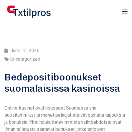
June 13, 2026
Uncategorized
Bedepositiboonukset
suomalaisissa kasinoissa
Online-kasinot ovat nousseet Suomessa yhä
suositummiksi, ja monet pelaajat etsivät parhaita tarjouksia
ja bonuksia. Yksi houkuttelevimmista vaihtoehdoista ovat
ilman talletusta saatavat bonukset, jotka tarjoavat