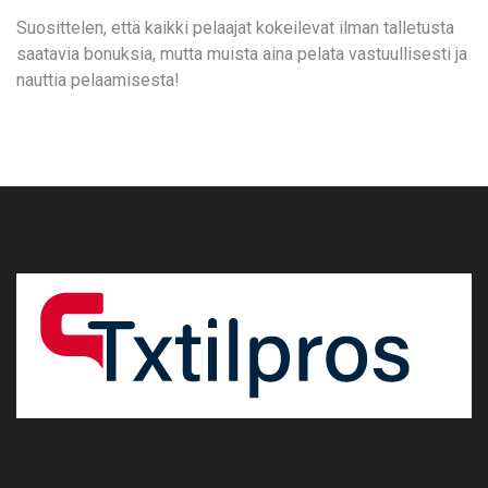
Suosittelen, että kaikki pelaajat kokeilevat ilman talletusta
saatavia bonuksia, mutta muista aina pelata vastuullisesti ja
nauttia pelaamisesta!