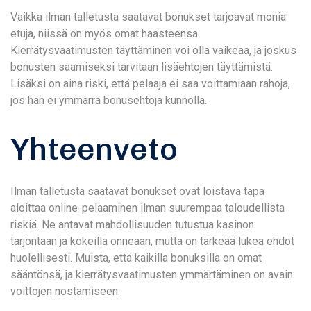
Vaikka ilman talletusta saatavat bonukset tarjoavat monia
etuja, niissä on myös omat haasteensa.
Kierrätysvaatimusten täyttäminen voi olla vaikeaa, ja joskus
bonusten saamiseksi tarvitaan lisäehtojen täyttämistä.
Lisäksi on aina riski, että pelaaja ei saa voittamiaan rahoja,
jos hän ei ymmärrä bonusehtoja kunnolla.
Yhteenveto
Ilman talletusta saatavat bonukset ovat loistava tapa
aloittaa online-pelaaminen ilman suurempaa taloudellista
riskiä. Ne antavat mahdollisuuden tutustua kasinon
tarjontaan ja kokeilla onneaan, mutta on tärkeää lukea ehdot
huolellisesti. Muista, että kaikilla bonuksilla on omat
sääntönsä, ja kierrätysvaatimusten ymmärtäminen on avain
voittojen nostamiseen.