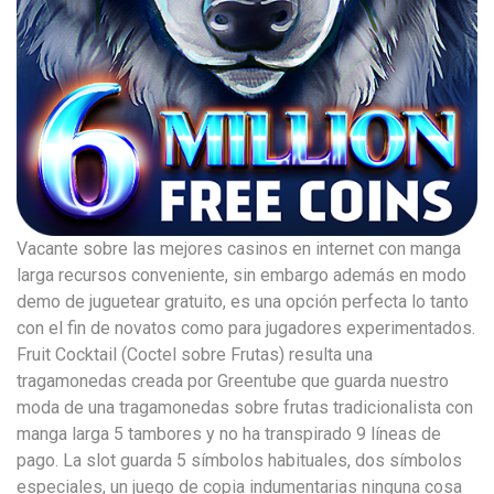
Vacante sobre las mejores casinos en internet con manga
larga recursos conveniente, sin embargo además en modo
demo de juguetear gratuito, es una opción perfecta lo tanto
con el fin de novatos como para jugadores experimentados.
Fruit Cocktail (Coctel sobre Frutas) resulta una
tragamonedas creada por Greentube que guarda nuestro
moda de una tragamonedas sobre frutas tradicionalista con
manga larga 5 tambores y no ha transpirado 9 líneas de
pago. La slot guarda 5 símbolos habituales, dos símbolos
especiales, un juego de copia indumentarias ninguna cosa