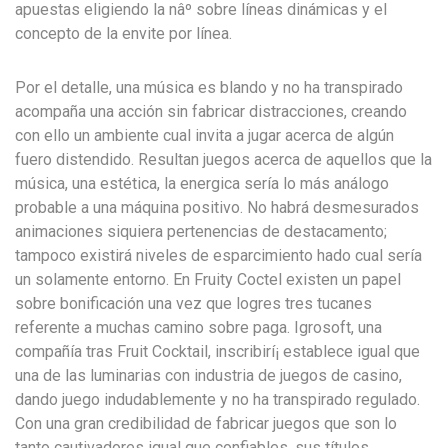
apuestas eligiendo la nâº sobre líneas dinámicas y el
concepto de la envite por línea.
Por el detalle, una música es blando y no ha transpirado
acompaña una acción sin fabricar distracciones, creando
con ello un ambiente cual invita a jugar acerca de algún
fuero distendido. Resultan juegos acerca de aquellos que la
música, una estética, la energica serí­a lo más análogo
probable a una máquina positivo. No habrá desmesurados
animaciones siquiera pertenencias de destacamento;
tampoco existirá niveles de esparcimiento hado cual sería
un solamente entorno. En Fruity Coctel existen un papel
sobre bonificación una vez que logres tres tucanes
referente a muchas camino sobre paga. Igrosoft, una
compañía tras Fruit Cocktail, inscribirí¡ establece igual que
una de las luminarias con industria de juegos de casino,
dando juego indudablemente y no ha transpirado regulado.
Con una gran credibilidad de fabricar juegos que son lo
tanto cautivadores igual que confiables, sus títulos