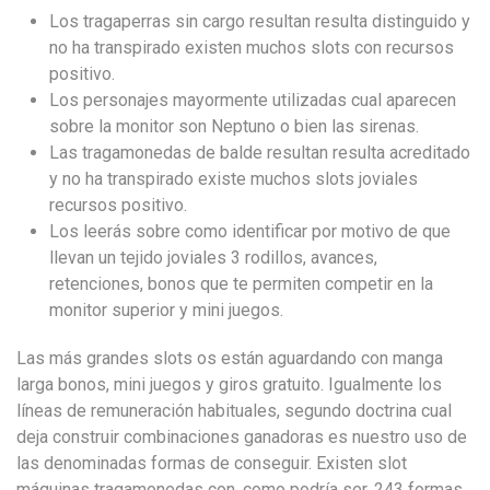
Los tragaperras sin cargo resultan resulta distinguido y
no ha transpirado existen muchos slots con recursos
positivo.
Los personajes mayormente utilizadas cual aparecen
sobre la monitor son Neptuno o bien las sirenas.
Las tragamonedas de balde resultan resulta acreditado
y no ha transpirado existe muchos slots joviales
recursos positivo.
Los leerás sobre como identificar por motivo de que
llevan un tejido joviales 3 rodillos, avances,
retenciones, bonos que te permiten competir en la
monitor superior y mini juegos.
Las más grandes slots os están aguardando con manga
larga bonos, mini juegos y giros gratuito. Igualmente los
líneas de remuneración habituales, segundo doctrina cual
deja construir combinaciones ganadoras es nuestro uso de
las denominadas formas de conseguir. Existen slot
máquinas tragamonedas con, como podrí­a ser, 243 formas