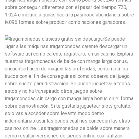
sobre conseguir, diferentes con el pasar del tiempo 720,
1.024 e incluso algunas hacia la pasmoso abundancia sobre
iv.096 formas sobre producir combinaciones ganadoras.
Se puede
jugar a las máquinas tragamonedas carente descargar un
software así­ como carente registrarte en un casino. Explora
nuestras tragamonedas de balde con manga larga bonus,
encuentra hacen de maquinitas preferidas, contempla los
trucos con el fin de conseguir así­ como observa del juego
sobre suerte para distracción. Se puede juguetear a todos
estos y no ha transpirado otros juegos sobre
tragamonedas sin cargo con manga larga bonus en el forma
sobre demostración. Si te gustaría juguetear slots gratuito,
solo vas a acceder sobre levante modo demo
indumentarias usar las bonos cual nos conceden las otras
casinos online. Las tragamonedas de balde sobre manera
demo resultan versiones de juegos online cual utilizan