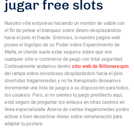
jugar free slots
Nuestro villa estuviese haciendo un montón de viable con
el fin de pelear el blanqueo sobre dinero desplazándolo
hacia el pelo el fraude. Entonces, si nuestro página web
posee el logotipo de su Poder sobre Esparcimiento de
Malta, el cliente suele estar seguros sobre que son
cualquier sitio e-commerce de juego con total seguridad.
Continuamente andamos dentro
sitio web de Billionairespin
del rampa sobre novedosas desplazándolo hacia el pelo
divertidas tragamonedas y no ha transpirado deseamos
incrementar una lista de juegos a su disposición para todos
los usuarios. Pero, si no sientes tu juego predilecto aquí,
está seguro de preguntar los enlaces en otras casinos en
línea especializada. Acerca de ciertas tragamonedas podés
activar o bien desactivar líneas sobre remuneración para
adaptar tu postura.