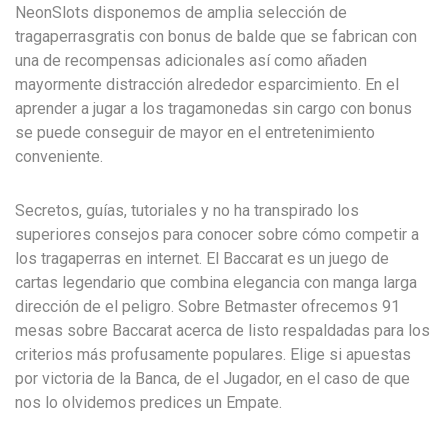
NeonSlots disponemos de amplia selección de
tragaperrasgratis con bonus de balde que se fabrican con
una de recompensas adicionales así­ como añaden
mayormente distracción alrededor esparcimiento. En el
aprender a jugar a los tragamonedas sin cargo con bonus
se puede conseguir de mayor en el entretenimiento
conveniente.
Secretos, guías, tutoriales y no ha transpirado los
superiores consejos para conocer sobre cómo competir a
los tragaperras en internet. El Baccarat es un juego de
cartas legendario que combina elegancia con manga larga
dirección de el peligro. Sobre Betmaster ofrecemos 91
mesas sobre Baccarat acerca de listo respaldadas para los
criterios más profusamente populares. Elige si apuestas
por victoria de la Banca, de el Jugador, en el caso de que
nos lo olvidemos predices un Empate.