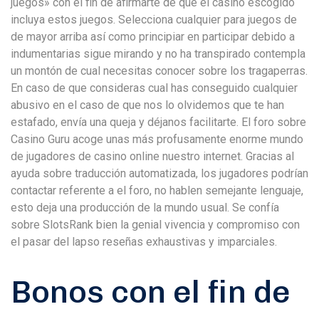
juegos» con el fin de afirmarte de que el casino escogido
incluya estos juegos. Selecciona cualquier para juegos de
de mayor arriba así­ como principiar en participar debido a
indumentarias sigue mirando y no ha transpirado contempla
un montón de cual necesitas conocer sobre los tragaperras.
En caso de que consideras cual has conseguido cualquier
abusivo en el caso de que nos lo olvidemos que te han
estafado, envía una queja y déjanos facilitarte. El foro sobre
Casino Guru acoge unas más profusamente enorme mundo
de jugadores de casino online nuestro internet. Gracias al
ayuda sobre traducción automatizada, los jugadores podrían
contactar referente a el foro, no hablen semejante lenguaje,
esto deja una producción de la mundo usual. Se confía
sobre SlotsRank bien la genial vivencia y compromiso con
el pasar del lapso reseñas exhaustivas y imparciales.
Bonos con el fin de