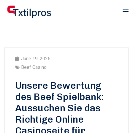
June 19, 2026
Beef Casino
Unsere Bewertung
des Beef Spielbank:
Aussuchen Sie das
Richtige Online
Casinoseite für