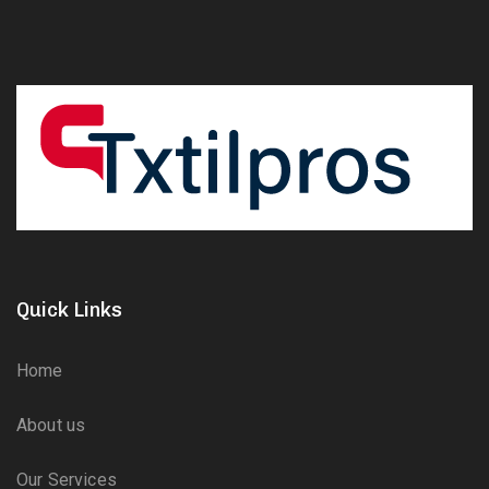
Quick Links
Home
About us
Our Services