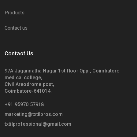
Products
Contact us
Contact Us
97A Jagannatha Nagar 1st floor Opp., Coimbatore
medical college,
Civil Areodrome post,
Coimbatore-641014.
+91 95970 57918
marketing@txtilpros.com
txtilprofessional@gmail.com