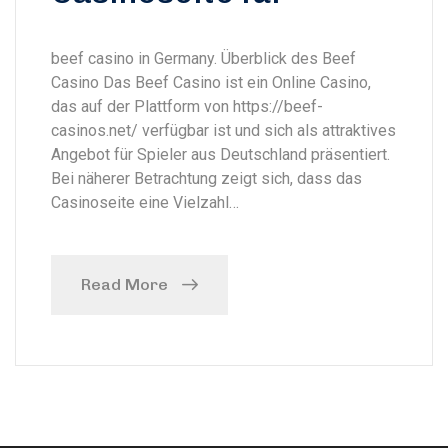
beef casino in Germany. Überblick des Beef
Casino Das Beef Casino ist ein Online Casino,
das auf der Plattform von https://beef-
casinos.net/ verfügbar ist und sich als attraktives
Angebot für Spieler aus Deutschland präsentiert.
Bei näherer Betrachtung zeigt sich, dass das
Casinoseite eine Vielzahl…
Read More