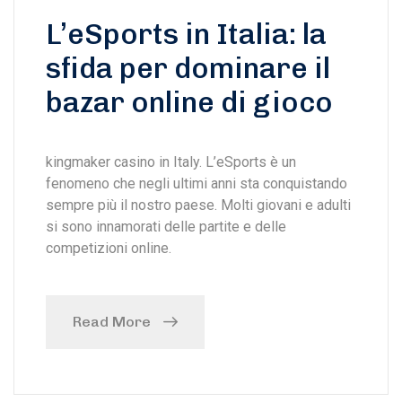
L’eSports in Italia: la
sfida per dominare il
bazar online di gioco
kingmaker casino in Italy. L’eSports è un
fenomeno che negli ultimi anni sta conquistando
sempre più il nostro paese. Molti giovani e adulti
si sono innamorati delle partite e delle
competizioni online.
Read More