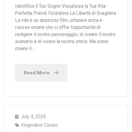
Identifica il Tuo Sogno Visualizza la Tua Vita
Perfetta Prendi l’Iniziativa La Libertà di Scegliere
La vita è un spazioso film, un’opera unica e
risorse umane che ci offre l’opportunità di
redigere il nostro personaggio, di creare il nostro
scenario e di vivere la nostra storia. Ma come
creare il…
Read More
July 4, 2026
Kingmaker Casino