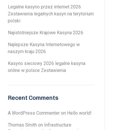
Legalne kasyno przez internet 2026
Zestawienia legalnych kasyn na terytorium
polski
Najistotniejsze Krajowe Kasyna 2026
Najlepsze Kasyna Internetowego w
naszym kraju 2026
Kasyno sieciowy 2026 legalne kasyna
online w polsce Zestawienia
Recent Comments
A WordPress Commenter
on
Hello world!
Thomas Smith
on
Infrastructure