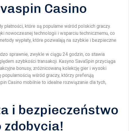
vaspin Casino
płatności, które są popularne wśród polskich graczy.
ki nowoczesnej technologii i wsparciu technicznemu, co
metody wypłaty, które pozwalają na szybkie i bezpieczne
dzo sprawnie, zwykle w ciągu 24 godzin, co stawia
ględem szybkości transakcji. Kasyno SavaSpin przyciąga
akcyjne bonusy, zróżnicowaną kolekcję gier i wysoki
popularnością wśród graczy, którzy preferują
in Casino mobilnie to idealne rozwiązanie dla tych,
a i bezpieczeństwo
o zdobycia!