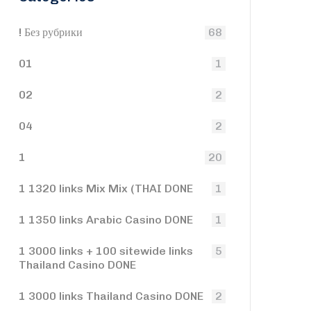
! Без рубрики
68
01
1
02
2
04
2
1
20
1 1320 links Mix Mix (THAI DONE
1
1 1350 links Arabic Casino DONE
1
1 3000 links + 100 sitewide links
5
Thailand Casino DONE
1 3000 links Thailand Casino DONE
2