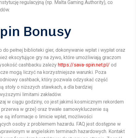
nstytucję regulacyjną (np. Malta Gaming Authority), co
rdów.
pin Bonusy
o pełnej biblioteki gier, dokonywanie wpłat i wypłat oraz
wnież ekscytujące gry na żywo, które umożliwiają graczom
Wysokość cashbacku zależy
https://sava-spin.net.pl/
od
cze mogą liczyć na korzystniejsze warunki. Poza
godniowy cashback, który pozwala odzyskać część
 stoły o niższych stawkach, a dla bardziej
wyższymi limitami zakładów.
czaj w ciągu godziny, co jest jakimś kosmicznym rekordem
ka przerwa w grze) oraz trwałe samowykluczenie są
 są informacje o limicie wpłat, możliwości
ających osoby z problemem hazardu. FAQ jest dostępne w
ewprawionym w angielskim terminach hazardowych. Kontakt