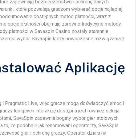
 które zapewniają bezpieczeństwo i ochronę danych
runki, które pozwalają graczom wybierać opcje najlepiej
ię podsumowanie dostępnych metod płatności, wraz z
rne opcje płatności obejmują zarówno tradycyjne metody,
dy płatności w Savaspin Casino zostały starannie
szeroki wybór. Savaspin łączy nowoczesne rozwiązania z
nstalować Aplikację
ing i Pragmatic Live, więc gracze mogą doświadczyć emocji
aczy lubiących interakcję dostępna jest również sekcja
otami, SavaSpin zapewnia bogaty wybór gier stołowych
acza to, że podobnie jak renomowani operatorzy, SavaSpin
zciwość gier i ochronę graczy. Operator działa na