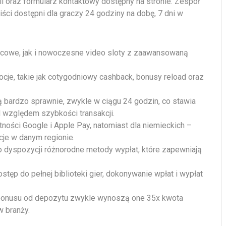
l oraz formularz kontaktowy dostępny na stronie. Zespół
iści dostępni dla graczy 24 godziny na dobę, 7 dni w
cowe, jak i nowoczesne video sloty z zaawansowaną
ocje, takie jak cotygodniowy cashback, bonusy reload oraz
 bardzo sprawnie, zwykle w ciągu 24 godzin, co stawia
 względem szybkości transakcji.
tności Google i Apple Pay, natomiast dla niemieckich –
cje w danym regionie.
o dyspozycji różnorodne metody wypłat, które zapewniają
ęp do pełnej biblioteki gier, dokonywanie wpłat i wypłat
a bonusu od depozytu zwykle wynoszą one 35x kwota
w branży.