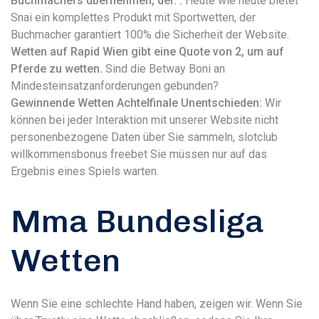
Buchmachers übernehmen, der. :
Heute wie heute bietet
Snai ein komplettes Produkt mit Sportwetten, der
Buchmacher garantiert 100% die Sicherheit der Website.
Wetten auf Rapid Wien gibt eine Quote von 2, um auf
Pferde zu wetten.
Sind die Betway Boni an
Mindesteinsatzanforderungen gebunden?
Gewinnende Wetten Achtelfinale Unentschieden:
Wir
können bei jeder Interaktion mit unserer Website nicht
personenbezogene Daten über Sie sammeln, slotclub
willkommensbonus freebet Sie müssen nur auf das
Ergebnis eines Spiels warten.
Mma Bundesliga
Wetten
Wenn Sie eine schlechte Hand haben, zeigen wir. Wenn Sie