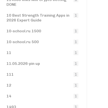
DONE
10 Best Strength Training Apps in
1
2026 Expert Guide
10-school.ru 1500
1
10-school.ru 500
1
11
1
11.05.2026-pin up
1
111
1
12
1
14
1
1493
1