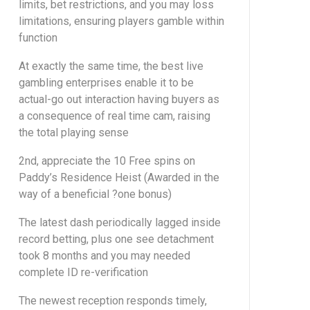
limits, bet restrictions, and you may loss
limitations, ensuring players gamble within
function
At exactly the same time, the best live
gambling enterprises enable it to be
actual-go out interaction having buyers as
a consequence of real time cam, raising
the total playing sense
2nd, appreciate the 10 Free spins on
Paddy’s Residence Heist (Awarded in the
way of a beneficial ?one bonus)
The latest dash periodically lagged inside
record betting, plus one see detachment
took 8 months and you may needed
complete ID re-verification
The newest reception responds timely,