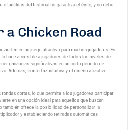
el análisis del historial no garantiza el éxito, y no debe
r a Chicken Road
onvierten en un juego atractivo para muchos jugadores. En
r lo hace accesible a jugadores de todos los niveles de
ener ganancias significativas en un corto período de
o. Además, la interfaz intuitiva y el diseño atractivo
 rondas cortas, lo que permite a los jugadores participar
ierte en una opción ideal para aquellos que buscan
 también ofrece la posibilidad de personalizar la
tiplicador y estableciendo retiradas automáticas.