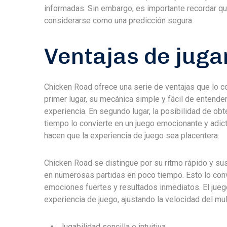
informadas. Sin embargo, es importante recordar que 
considerarse como una predicción segura.
Ventajas de juga
Chicken Road ofrece una serie de ventajas que lo c
primer lugar, su mecánica simple y fácil de entende
experiencia. En segundo lugar, la posibilidad de obt
tiempo lo convierte en un juego emocionante y adictiv
hacen que la experiencia de juego sea placentera.
Chicken Road se distingue por su ritmo rápido y sus
en numerosas partidas en poco tiempo. Esto lo conv
emociones fuertes y resultados inmediatos. El juego
experiencia de juego, ajustando la velocidad del mul
Jugabilidad sencilla e intuitiva.