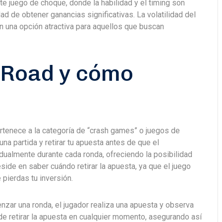
e juego de choque, donde la habilidad y el timing son
dad de obtener ganancias significativas. La volatilidad del
n una opción atractiva para aquellos que buscan
 Road y cómo
rtenece a la categoría de “crash games” o juegos de
 una partida y retirar tu apuesta antes de que el
adualmente durante cada ronda, ofreciendo la posibilidad
reside en saber cuándo retirar la apuesta, ya que el juego
pierdas tu inversión.
enzar una ronda, el jugador realiza una apuesta y observa
e retirar la apuesta en cualquier momento, asegurando así