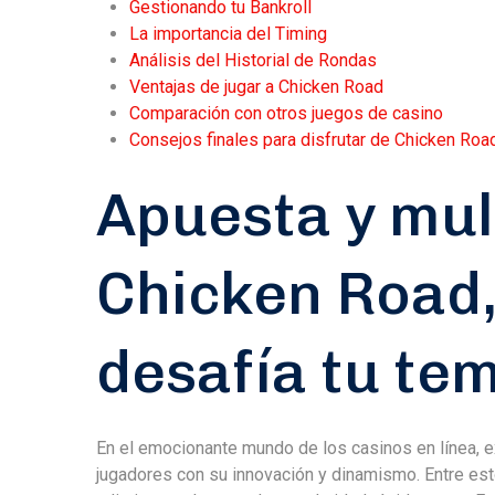
Gestionando tu Bankroll
La importancia del Timing
Análisis del Historial de Rondas
Ventajas de jugar a Chicken Road
Comparación con otros juegos de casino
Consejos finales para disfrutar de Chicken Ro
Apuesta y mul
Chicken Road,
desafía tu tem
En el emocionante mundo de los casinos en línea, e
jugadores con su innovación y dinamismo. Entre es