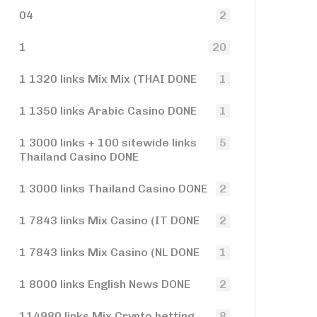
04
2
1
20
1 1320 links Mix Mix (THAI DONE
1
1 1350 links Arabic Casino DONE
1
1 3000 links + 100 sitewide links
5
Thailand Casino DONE
1 3000 links Thailand Casino DONE
2
1 7843 links Mix Casino (IT DONE
2
1 7843 links Mix Casino (NL DONE
1
1 8000 links English News DONE
2
114980 links Mix Crypto betting
8