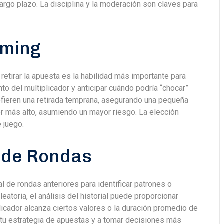
 largo plazo. La disciplina y la moderación son claves para
iming
retirar la apuesta es la habilidad más importante para
to del multiplicador y anticipar cuándo podría “chocar”
refieren una retirada temprana, asegurando una pequeña
or más alto, asumiendo un mayor riesgo. La elección
e juego.
l de Rondas
al de rondas anteriores para identificar patrones o
eatoria, el análisis del historial puede proporcionar
plicador alcanza ciertos valores o la duración promedio de
r tu estrategia de apuestas y a tomar decisiones más