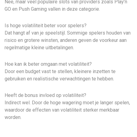
Nee, maar veel populaire slots van providers zoals Play’n
GO en Push Gaming vallen in deze categorie.
Is hoge volatiliteit beter voor spelers?
Dat hangt af van je speelstijl. Sommige spelers houden van
risico en grotere winsten, anderen geven de voorkeur aan
regelmatige kleine uitbetalingen.
Hoe kan ik beter omgaan met volatiliteit?
Door een budget vast te stellen, kleinere inzetten te
gebruiken en realistische verwachtingen te hebben.
Heeft de bonus invloed op volatiliteit?
Indirect wel. Door de hoge wagering moet je langer spelen,
waardoor de effecten van volatiliteit sterker merkbaar
worden.