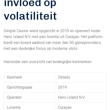
invloed op
volatiliteit
Simple Casino werd opgericht in 2019 en opereert onder
Hero Island N.V. met een licentie uit Curaçao. Het platform
biedt een breed aanbod van meer dan 50 gameproviders,
met een duidelijke focus op moderne slots.
Hieronder een overzicht van belangrijke kenmerken:
Kenmerk
Details
Oprichtingsjaar
2019
Operator
Hero Island N.V.
Licentie
Curaçao