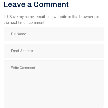
Leave a Comment
Save my name, email, and website in this browser for
the next time I comment.