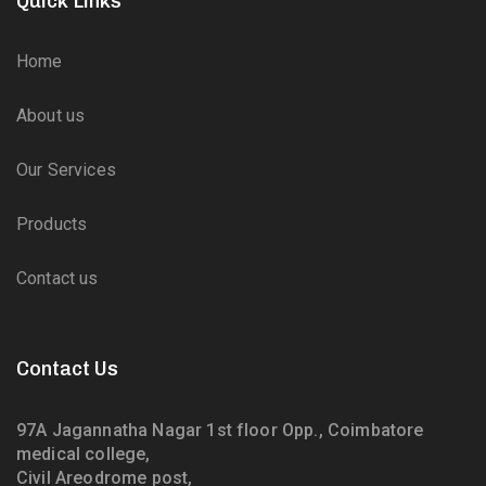
Quick Links
Home
About us
Our Services
Products
Contact us
Contact Us
97A Jagannatha Nagar 1st floor Opp., Coimbatore
medical college,
Civil Areodrome post,