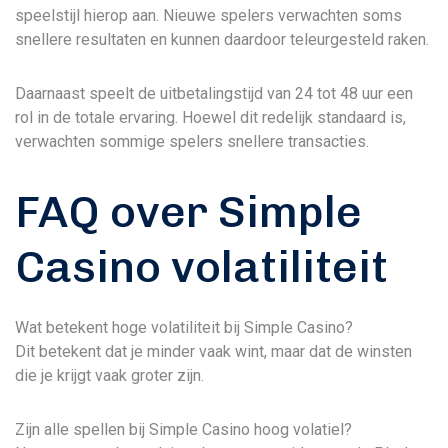
speelstijl hierop aan. Nieuwe spelers verwachten soms
snellere resultaten en kunnen daardoor teleurgesteld raken.
Daarnaast speelt de uitbetalingstijd van 24 tot 48 uur een
rol in de totale ervaring. Hoewel dit redelijk standaard is,
verwachten sommige spelers snellere transacties.
FAQ over Simple
Casino volatiliteit
Wat betekent hoge volatiliteit bij Simple Casino?
Dit betekent dat je minder vaak wint, maar dat de winsten
die je krijgt vaak groter zijn.
Zijn alle spellen bij Simple Casino hoog volatiel?