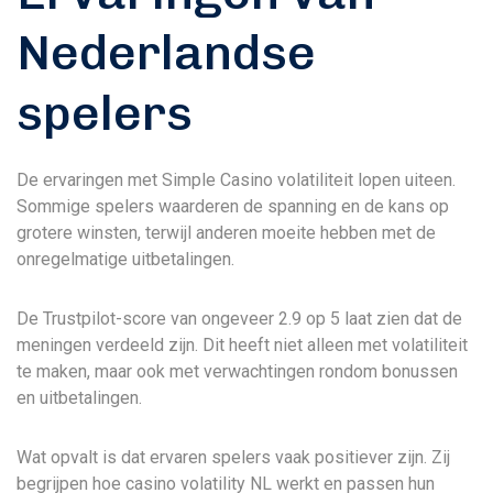
Nederlandse
spelers
De ervaringen met Simple Casino volatiliteit lopen uiteen.
Sommige spelers waarderen de spanning en de kans op
grotere winsten, terwijl anderen moeite hebben met de
onregelmatige uitbetalingen.
De Trustpilot-score van ongeveer 2.9 op 5 laat zien dat de
meningen verdeeld zijn. Dit heeft niet alleen met volatiliteit
te maken, maar ook met verwachtingen rondom bonussen
en uitbetalingen.
Wat opvalt is dat ervaren spelers vaak positiever zijn. Zij
begrijpen hoe casino volatility NL werkt en passen hun