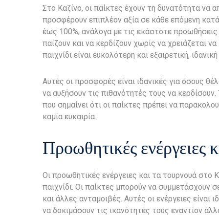
Στο Καζίνο, οι παίκτες έχουν τη δυνατότητα να
προσφέρουν επιπλέον αξία σε κάθε επόμενη κατ
έως 100%, ανάλογα με τις εκάστοτε προωθήσεις.
παίζουν και να κερδίζουν χωρίς να χρειάζεται ν
παιχνίδι είναι ευκολότερη και εξαιρετική, ιδανική 
Αυτές οι προσφορές είναι ιδανικές για όσους θέ
να αυξήσουν τις πιθανότητές τους να κερδίσουν.
που σημαίνει ότι οι παίκτες πρέπει να παρακολο
καμία ευκαιρία.
Προωθητικές ενέργειες 
Οι προωθητικές ενέργειες και τα τουρνουά στο 
παιχνίδι. Οι παίκτες μπορούν να συμμετάσχουν 
και άλλες ανταμοιβές. Αυτές οι ενέργειες είναι 
να δοκιμάσουν τις ικανότητές τους εναντίον άλ