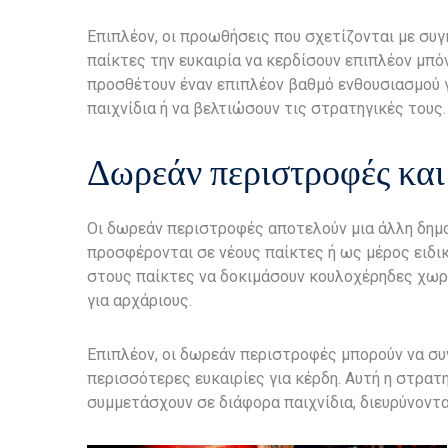
Επιπλέον, οι προωθήσεις που σχετίζονται με συγ
παίκτες την ευκαιρία να κερδίσουν επιπλέον μπό
προσθέτουν έναν επιπλέον βαθμό ενθουσιασμού γ
παιχνίδια ή να βελτιώσουν τις στρατηγικές τους.
Δωρεάν περιστροφές και
Οι δωρεάν περιστροφές αποτελούν μια άλλη δημ
προσφέρονται σε νέους παίκτες ή ως μέρος ειδ
στους παίκτες να δοκιμάσουν κουλοχέρηδες χωρίς
για αρχάριους.
Επιπλέον, οι δωρεάν περιστροφές μπορούν να σ
περισσότερες ευκαιρίες για κέρδη. Αυτή η στρατ
συμμετάσχουν σε διάφορα παιχνίδια, διευρύνοντα