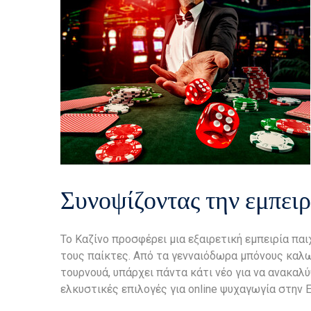
Συνοψίζοντας την εμπει
Το Καζίνο προσφέρει μια εξαιρετική εμπειρία πα
τους παίκτες. Από τα γενναιόδωρα μπόνους καλ
τουρνουά, υπάρχει πάντα κάτι νέο για να ανακαλύ
ελκυστικές επιλογές για online ψυχαγωγία στην 