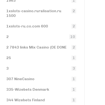
1963
1
1xslots-casino.ruralisation.ru
2
1500
1xslots-ru.co.com 600
2
2
10
2 7843 links Mix Casino (DE DONE
2
25
1
3
3
307 NineCasino
1
335-Wizebets Denmark
1
344 Wizebets Finland
1