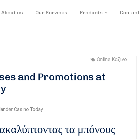
About us
Our Services
Products
Contact
Online Καζίνο
ses and Promotions at
ay
lander Casino Today
ακαλύπτοντας τα μπόνους