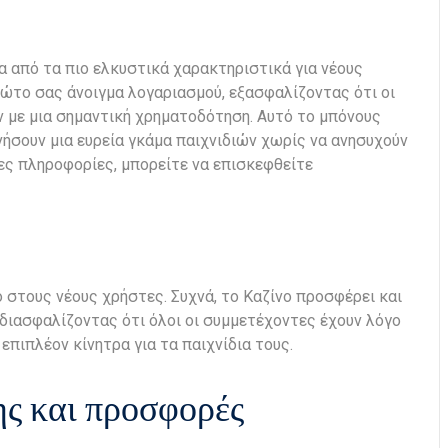
α από τα πιο ελκυστικά χαρακτηριστικά για νέους
ώτο σας άνοιγμα λογαριασμού, εξασφαλίζοντας ότι οι
υν με μια σημαντική χρηματοδότηση. Αυτό το μπόνους
ήσουν μια ευρεία γκάμα παιχνιδιών χωρίς να ανησυχούν
ρες πληροφορίες, μπορείτε να επισκεφθείτε
ο στους νέους χρήστες. Συχνά, το Καζίνο προσφέρει και
 διασφαλίζοντας ότι όλοι οι συμμετέχοντες έχουν λόγο
επιπλέον κίνητρα για τα παιχνίδια τους.
ς και προσφορές