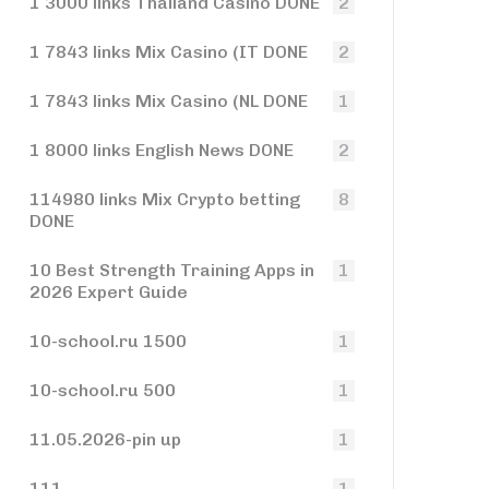
1 3000 links Thailand Casino DONE
2
1 7843 links Mix Casino (IT DONE
2
1 7843 links Mix Casino (NL DONE
1
1 8000 links English News DONE
2
114980 links Mix Crypto betting
8
DONE
10 Best Strength Training Apps in
1
2026 Expert Guide
10-school.ru 1500
1
10-school.ru 500
1
11.05.2026-pin up
1
111
1