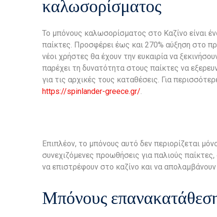
καλωσορίσματος
Το μπόνους καλωσορίσματος στο Καζίνο είναι έν
παίκτες. Προσφέρει έως και 270% αύξηση στο πρ
νέοι χρήστες θα έχουν την ευκαιρία να ξεκινήσο
παρέχει τη δυνατότητα στους παίκτες να εξερευν
για τις αρχικές τους καταθέσεις. Για περισσότε
https://spinlander-greece.gr/
.
Επιπλέον, το μπόνους αυτό δεν περιορίζεται μόν
συνεχιζόμενες προωθήσεις για παλιούς παίκτες,
να επιστρέφουν στο καζίνο και να απολαμβάνουν 
Μπόνους επανακατάθεση