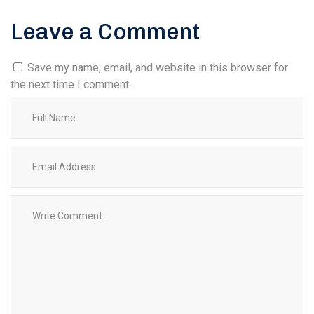
Leave a Comment
Save my name, email, and website in this browser for
the next time I comment.