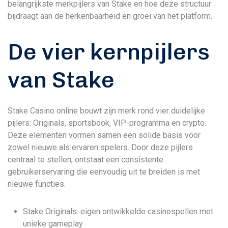
belangrijkste merkpijlers van Stake en hoe deze structuur
bijdraagt aan de herkenbaarheid en groei van het platform.
De vier kernpijlers
van Stake
Stake Casino online bouwt zijn merk rond vier duidelijke
pijlers: Originals, sportsbook, VIP-programma en crypto.
Deze elementen vormen samen een solide basis voor
zowel nieuwe als ervaren spelers. Door deze pijlers
centraal te stellen, ontstaat een consistente
gebruikerservaring die eenvoudig uit te breiden is met
nieuwe functies.
Stake Originals: eigen ontwikkelde casinospellen met
unieke gameplay