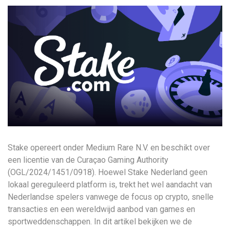
Stake opereert onder Medium Rare N.V. en beschikt over
een licentie van de Curaçao Gaming Authority
(OGL/2024/1451/0918). Hoewel Stake Nederland geen
lokaal gereguleerd platform is, trekt het wel aandacht van
Nederlandse spelers vanwege de focus op crypto, snelle
transacties en een wereldwijd aanbod van games en
sportweddenschappen. In dit artikel bekijken we de