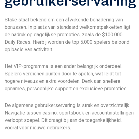
gebruikerservaring
Stake staat bekend om een afwijkende benadering van
bonussen. In plaats van standaard welkomstpakketten ligt
de nadruk op dagelijkse promoties, zoals de $100.000
Daily Races. Hierbij worden de top 5.000 spelers beloond
op basis van activiteit.
Het VIP-programma is een ander belangrijk onderdeel.
Spelers verdienen punten door te spelen, wat leidt tot
hogere niveaus en extra voordelen. Denk aan snellere
opnames, persoonlijke support en exclusieve promoties.
De algemene gebruikerservaring is strak en overzichtelijk.
Navigatie tussen casino, sportsbook en accountinstellingen
verloopt soepel. Dit draagt bij aan de toegankelijkheid,
vooral voor nieuwe gebruikers.