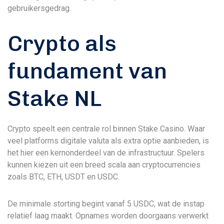
gebruikersgedrag.
Crypto als
fundament van
Stake NL
Crypto speelt een centrale rol binnen Stake Casino. Waar
veel platforms digitale valuta als extra optie aanbieden, is
het hier een kernonderdeel van de infrastructuur. Spelers
kunnen kiezen uit een breed scala aan cryptocurrencies
zoals BTC, ETH, USDT en USDC.
De minimale storting begint vanaf 5 USDC, wat de instap
relatief laag maakt. Opnames worden doorgaans verwerkt