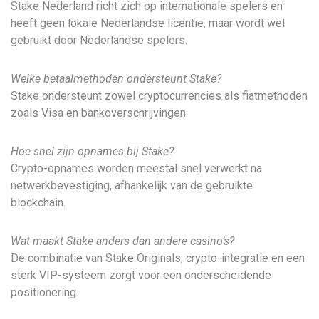
Stake Nederland richt zich op internationale spelers en
heeft geen lokale Nederlandse licentie, maar wordt wel
gebruikt door Nederlandse spelers.
Welke betaalmethoden ondersteunt Stake?
Stake ondersteunt zowel cryptocurrencies als fiatmethoden
zoals Visa en bankoverschrijvingen.
Hoe snel zijn opnames bij Stake?
Crypto-opnames worden meestal snel verwerkt na
netwerkbevestiging, afhankelijk van de gebruikte
blockchain.
Wat maakt Stake anders dan andere casino’s?
De combinatie van Stake Originals, crypto-integratie en een
sterk VIP-systeem zorgt voor een onderscheidende
positionering.