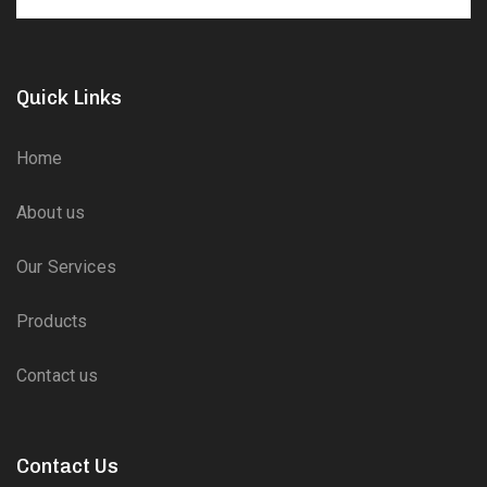
Quick Links
Home
About us
Our Services
Products
Contact us
Contact Us