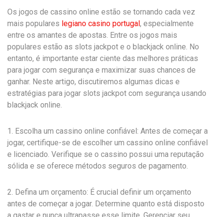
Os jogos de cassino online estão se tornando cada vez
mais populares
legiano casino portugal
, especialmente
entre os amantes de apostas. Entre os jogos mais
populares estão as slots jackpot e o blackjack online. No
entanto, é importante estar ciente das melhores práticas
para jogar com segurança e maximizar suas chances de
ganhar. Neste artigo, discutiremos algumas dicas e
estratégias para jogar slots jackpot com segurança usando
blackjack online.
1. Escolha um cassino online confiável: Antes de começar a
jogar, certifique-se de escolher um cassino online confiável
e licenciado. Verifique se o cassino possui uma reputação
sólida e se oferece métodos seguros de pagamento.
2. Defina um orçamento: É crucial definir um orçamento
antes de começar a jogar. Determine quanto está disposto
a gastar e nunca ultrapasse esse limite. Gerenciar seu