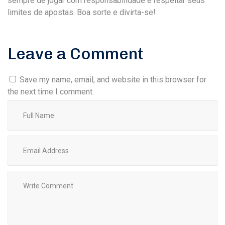
sempre de jogar com responsabilidade e respeitar seus
limites de apostas. Boa sorte e divirta-se!
Leave a Comment
Save my name, email, and website in this browser for
the next time I comment.