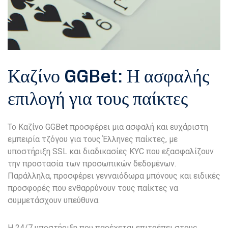
Καζίνο GGBet: Η ασφαλής
επιλογή για τους παίκτες
Το Καζίνο GGBet προσφέρει μια ασφαλή και ευχάριστη
εμπειρία τζόγου για τους Έλληνες παίκτες, με
υποστήριξη SSL και διαδικασίες KYC που εξασφαλίζουν
την προστασία των προσωπικών δεδομένων.
Παράλληλα, προσφέρει γενναιόδωρα μπόνους και ειδικές
προσφορές που ενθαρρύνουν τους παίκτες να
συμμετάσχουν υπεύθυνα.
Η 24/7 υποστήριξη που παρέχεται επιτρέπει στους