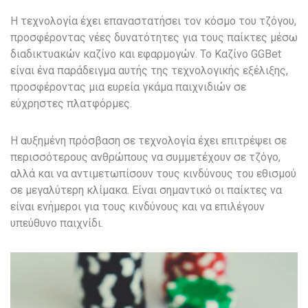
Η τεχνολογία έχει επαναστατήσει τον κόσμο του τζόγου,
προσφέροντας νέες δυνατότητες για τους παίκτες μέσω
διαδικτυακών καζίνο και εφαρμογών. Το Καζίνο GGBet
είναι ένα παράδειγμα αυτής της τεχνολογικής εξέλιξης,
προσφέροντας μια ευρεία γκάμα παιχνιδιών σε
εύχρηστες πλατφόρμες.
Η αυξημένη πρόσβαση σε τεχνολογία έχει επιτρέψει σε
περισσότερους ανθρώπους να συμμετέχουν σε τζόγο,
αλλά και να αντιμετωπίσουν τους κινδύνους του εθισμού
σε μεγαλύτερη κλίμακα. Είναι σημαντικό οι παίκτες να
είναι ενήμεροι για τους κινδύνους και να επιλέγουν
υπεύθυνο παιχνίδι.