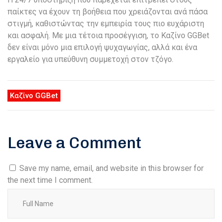
παίκτες να έχουν τη βοήθεια που χρειάζονται ανά πάσα
στιγμή, καθιστώντας την εμπειρία τους πιο ευχάριστη
και ασφαλή. Με μια τέτοια προσέγγιση, το Καζίνο GGBet
δεν είναι μόνο μια επιλογή ψυχαγωγίας, αλλά και ένα
εργαλείο για υπεύθυνη συμμετοχή στον τζόγο.
Καζίνο GGBet
Leave a Comment
Save my name, email, and website in this browser for
the next time I comment.