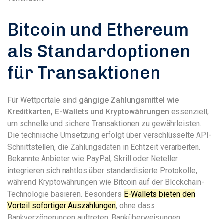
Bitcoin und Ethereum
als Standardoptionen
für Transaktionen
Für Wettportale sind
gängige Zahlungsmittel wie
Kreditkarten, E-Wallets und Kryptowährungen
essenziell,
um schnelle und sichere Transaktionen zu gewährleisten.
Die technische Umsetzung erfolgt über verschlüsselte API-
Schnittstellen, die Zahlungsdaten in Echtzeit verarbeiten.
Bekannte Anbieter wie PayPal, Skrill oder Neteller
integrieren sich nahtlos über standardisierte Protokolle,
während Kryptowährungen wie Bitcoin auf der Blockchain-
Technologie basieren. Besonders
E-Wallets bieten den
Vorteil sofortiger Auszahlungen
, ohne dass
Bankverzögerungen auftreten. Banküberweisungen