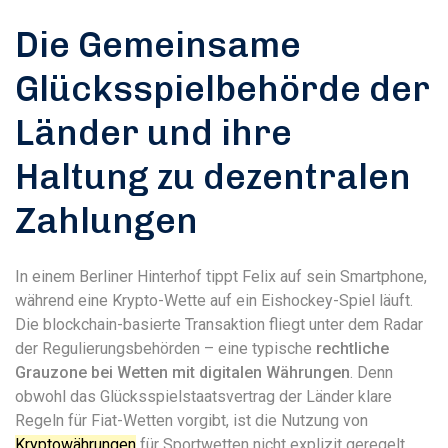
Die Gemeinsame
Glücksspielbehörde der
Länder und ihre
Haltung zu dezentralen
Zahlungen
In einem Berliner Hinterhof tippt Felix auf sein Smartphone,
während eine Krypto-Wette auf ein Eishockey-Spiel läuft.
Die blockchain-basierte Transaktion fliegt unter dem Radar
der Regulierungsbehörden – eine typische
rechtliche
Grauzone bei Wetten mit digitalen Währungen
. Denn
obwohl das Glücksspielstaatsvertrag der Länder klare
Regeln für Fiat-Wetten vorgibt, ist die Nutzung von
Kryptowährungen
für Sportwetten nicht explizit geregelt.