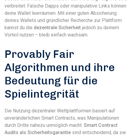
verbreitet: Falsche Dapps oder manipulative Links können
deine Wallet leerräumen. Mit einer guten Absicherung
deines Wallets und gründlicher Recherche zur Plattform
kannst du die
dezentrale Sicherheit
jedoch zu deinem
Vorteil nutzen – bleib einfach wachsam.
Provably Fair
Algorithmen und ihre
Bedeutung für die
Spielintegrität
Die Nutzung dezentraler Wettplattformen basiert auf
unveränderlichen Smart Contracts, was Manipulationen
durch Dritte nahezu unmöglich macht.
Smart Contract
Audits als Sicherheitsgarantie
sind entscheidend, da sie