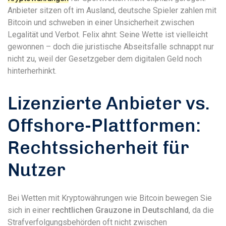
Anbieter sitzen oft im Ausland, deutsche Spieler zahlen mit
Bitcoin und schweben in einer Unsicherheit zwischen
Legalität und Verbot. Felix ahnt: Seine Wette ist vielleicht
gewonnen – doch die juristische Abseitsfalle schnappt nur
nicht zu, weil der Gesetzgeber dem digitalen Geld noch
hinterherhinkt.
Lizenzierte Anbieter vs.
Offshore-Plattformen:
Rechtssicherheit für
Nutzer
Bei Wetten mit Kryptowährungen wie Bitcoin bewegen Sie
sich in einer
rechtlichen Grauzone in Deutschland
, da die
Strafverfolgungsbehörden oft nicht zwischen