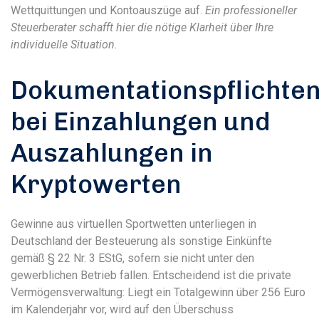
Wettquittungen und Kontoauszüge auf.
Ein professioneller
Steuerberater schafft hier die nötige Klarheit über Ihre
individuelle Situation.
Dokumentationspflichte
bei Einzahlungen und
Auszahlungen in
Kryptowerten
Gewinne aus virtuellen Sportwetten unterliegen in
Deutschland der Besteuerung als sonstige Einkünfte
gemäß § 22 Nr. 3 EStG, sofern sie nicht unter den
gewerblichen Betrieb fallen. Entscheidend ist die private
Vermögensverwaltung: Liegt ein Totalgewinn über 256 Euro
im Kalenderjahr vor, wird auf den Überschuss