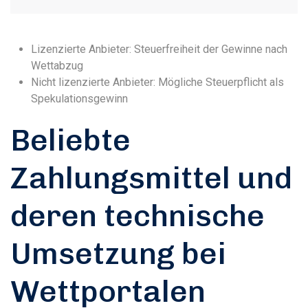
Lizenzierte Anbieter: Steuerfreiheit der Gewinne nach
Wettabzug
Nicht lizenzierte Anbieter: Mögliche Steuerpflicht als
Spekulationsgewinn
Beliebte
Zahlungsmittel und
deren technische
Umsetzung bei
Wettportalen