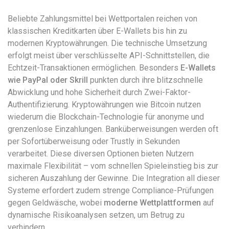
Beliebte Zahlungsmittel bei Wettportalen reichen von
klassischen Kreditkarten über E-Wallets bis hin zu
modernen Kryptowährungen. Die technische Umsetzung
erfolgt meist über verschlüsselte API-Schnittstellen, die
Echtzeit-Transaktionen ermöglichen. Besonders
E-Wallets
wie PayPal oder Skrill
punkten durch ihre blitzschnelle
Abwicklung und hohe Sicherheit durch Zwei-Faktor-
Authentifizierung. Kryptowährungen wie Bitcoin nutzen
wiederum die Blockchain-Technologie für anonyme und
grenzenlose Einzahlungen. Banküberweisungen werden oft
per Sofortüberweisung oder Trustly in Sekunden
verarbeitet. Diese diversen Optionen bieten Nutzern
maximale Flexibilität – vom schnellen Spieleinstieg bis zur
sicheren Auszahlung der Gewinne. Die Integration all dieser
Systeme erfordert zudem strenge Compliance-Prüfungen
gegen Geldwäsche, wobei
moderne Wettplattformen
auf
dynamische Risikoanalysen setzen, um Betrug zu
verhindern.