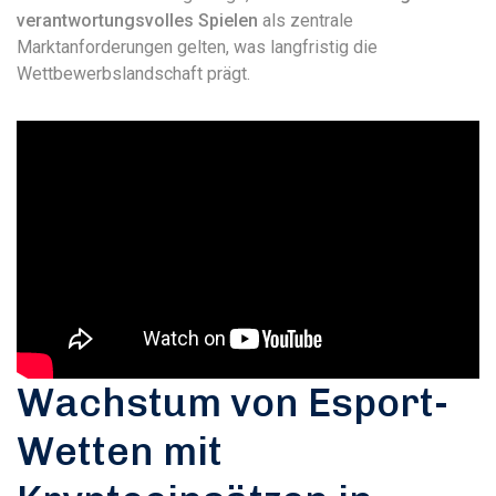
verantwortungsvolles Spielen
als zentrale
Marktanforderungen gelten, was langfristig die
Wettbewerbslandschaft prägt.
Wachstum von Esport-
Wetten mit