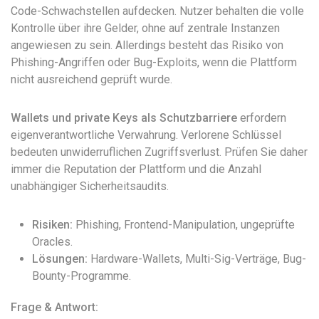
Code-Schwachstellen aufdecken. Nutzer behalten die volle
Kontrolle über ihre Gelder, ohne auf zentrale Instanzen
angewiesen zu sein. Allerdings besteht das Risiko von
Phishing-Angriffen oder Bug-Exploits, wenn die Plattform
nicht ausreichend geprüft wurde.
Wallets und private Keys als Schutzbarriere
erfordern
eigenverantwortliche Verwahrung. Verlorene Schlüssel
bedeuten unwiderruflichen Zugriffsverlust. Prüfen Sie daher
immer die Reputation der Plattform und die Anzahl
unabhängiger Sicherheitsaudits.
Risiken:
Phishing, Frontend-Manipulation, ungeprüfte
Oracles.
Lösungen:
Hardware-Wallets, Multi-Sig-Verträge, Bug-
Bounty-Programme.
Frage & Antwort: