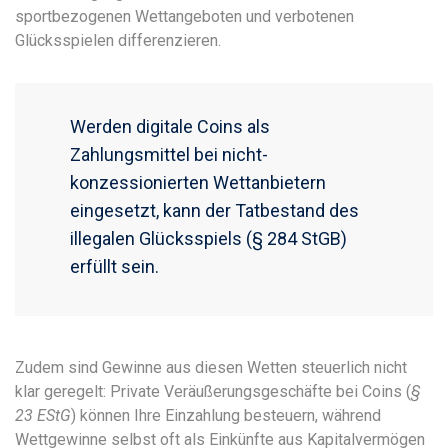
sportbezogenen Wettangeboten und verbotenen
Glücksspielen differenzieren.
Werden digitale Coins als
Zahlungsmittel bei nicht-
konzessionierten Wettanbietern
eingesetzt, kann der Tatbestand des
illegalen Glücksspiels (§ 284 StGB)
erfüllt sein.
Zudem sind Gewinne aus diesen Wetten steuerlich nicht
klar geregelt: Private Veräußerungsgeschäfte bei Coins (
§
23 EStG
) können Ihre Einzahlung besteuern, während
Wettgewinne selbst oft als Einkünfte aus Kapitalvermögen