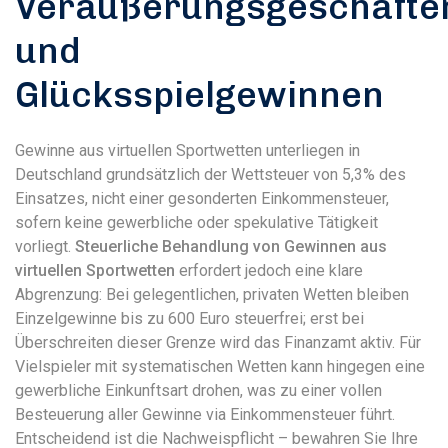
Veräußerungsgeschäfte
und
Glücksspielgewinnen
Gewinne aus virtuellen Sportwetten unterliegen in
Deutschland grundsätzlich der Wettsteuer von 5,3% des
Einsatzes, nicht einer gesonderten Einkommensteuer,
sofern keine gewerbliche oder spekulative Tätigkeit
vorliegt.
Steuerliche Behandlung von Gewinnen aus
virtuellen Sportwetten
erfordert jedoch eine klare
Abgrenzung: Bei gelegentlichen, privaten Wetten bleiben
Einzelgewinne bis zu 600 Euro steuerfrei; erst bei
Überschreiten dieser Grenze wird das Finanzamt aktiv. Für
Vielspieler mit systematischen Wetten kann hingegen eine
gewerbliche Einkunftsart drohen, was zu einer vollen
Besteuerung aller Gewinne via Einkommensteuer führt.
Entscheidend ist die Nachweispflicht – bewahren Sie Ihre