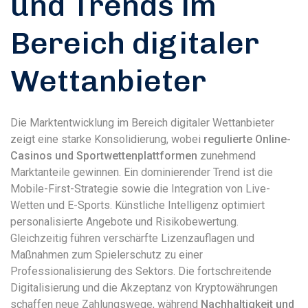
und Trends im
Bereich digitaler
Wettanbieter
Die Marktentwicklung im Bereich digitaler Wettanbieter
zeigt eine starke Konsolidierung, wobei
regulierte Online-
Casinos und Sportwettenplattformen
zunehmend
Marktanteile gewinnen. Ein dominierender Trend ist die
Mobile-First-Strategie sowie die Integration von Live-
Wetten und E-Sports. Künstliche Intelligenz optimiert
personalisierte Angebote und Risikobewertung.
Gleichzeitig führen verschärfte Lizenzauflagen und
Maßnahmen zum Spielerschutz zu einer
Professionalisierung des Sektors. Die fortschreitende
Digitalisierung und die Akzeptanz von Kryptowährungen
schaffen neue Zahlungswege, während
Nachhaltigkeit und