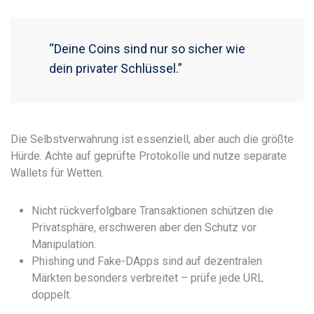
“Deine Coins sind nur so sicher wie
dein privater Schlüssel.”
Die Selbstverwahrung ist essenziell, aber auch die größte
Hürde. Achte auf geprüfte Protokolle und nutze separate
Wallets für Wetten.
Nicht rückverfolgbare Transaktionen schützen die
Privatsphäre, erschweren aber den Schutz vor
Manipulation.
Phishing und Fake-DApps sind auf dezentralen
Märkten besonders verbreitet – prüfe jede URL
doppelt.