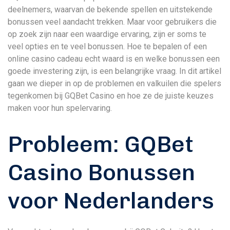
deelnemers, waarvan de bekende spellen en uitstekende
bonussen veel aandacht trekken. Maar voor gebruikers die
op zoek zijn naar een waardige ervaring, zijn er soms te
veel opties en te veel bonussen. Hoe te bepalen of een
online casino cadeau echt waard is en welke bonussen een
goede investering zijn, is een belangrijke vraag. In dit artikel
gaan we dieper in op de problemen en valkuilen die spelers
tegenkomen bij GQBet Casino en hoe ze de juiste keuzes
maken voor hun spelervaring.
Probleem: GQBet
Casino Bonussen
voor Nederlanders