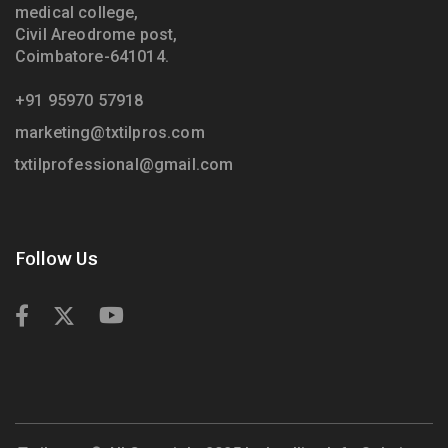
medical college,
Civil Areodrome post,
Coimbatore-641014.
+91 95970 57918
marketing@txtilpros.com
txtilprofessional@gmail.com
Follow Us