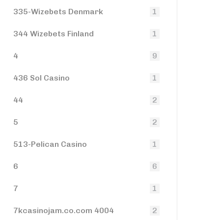
335-Wizebets Denmark
1
344 Wizebets Finland
1
4
9
436 Sol Casino
1
44
2
5
2
513-Pelican Casino
1
6
6
7
1
7kcasinojam.co.com 4004
2