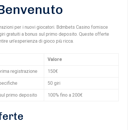
i Benvenuto
trazioni per i nuovi giocatori. Bdmbets Casino fornisce
iri gratuiti a bonus sul primo deposito. Queste offerte
tire un’esperienza di gioco più ricca.
Valore
prima registrazione
150€
specifiche
50 giri
sul primo deposito
100% fino a 200€
ferte