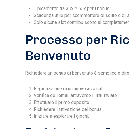
Tipicamente tra 30x e 50x per i bonus.
Scadenza utile per scommettere di solito è di 3
Solo alcune slot contribuiscono al completamen
Processo per Ric
Benvenuto
Richiedere un bonus di benvenuto è semplice e diret
Registrazione di un nuovo account.
Verifica dell’email attraverso il link inviato.
Effettuare il primo deposito.
Richiedere l’attivazione del bonus.
Iniziare a esplorare i giochi.