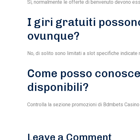
Sì, normalmente le offerte di benvenuto devono esse
I giri gratuiti posson
ovunque?
No, di solito sono limitati a slot specifiche indicate
Come posso conoscere
disponibili?
Controlla la sezione promozioni di Bdmbets Casino p
Leave a Comment