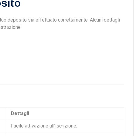
sito
 tuo deposito sia effettuato correttamente. Alcuni dettagli
istrazione.
Dettagli
Facile attivazione all’iscrizione.