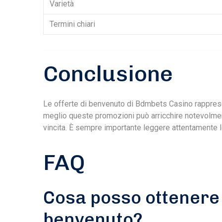
Varietà
Termini chiari
Conclusione
Le offerte di benvenuto di Bdmbets Casino rappresent
meglio queste promozioni può arricchire notevolment
vincita. È sempre importante leggere attentamente l
FAQ
Cosa posso ottenere 
benvenuto?