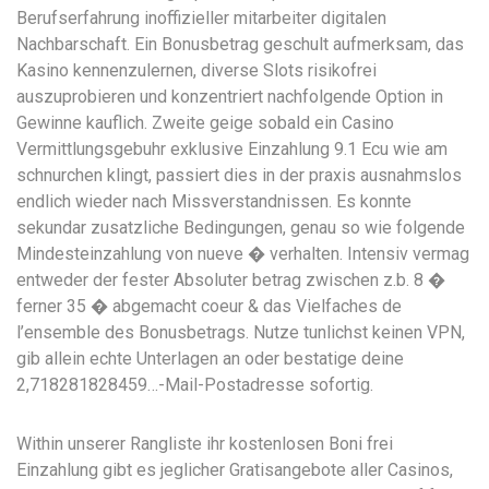
Berufserfahrung inoffizieller mitarbeiter digitalen
Nachbarschaft. Ein Bonusbetrag geschult aufmerksam, das
Kasino kennenzulernen, diverse Slots risikofrei
auszuprobieren und konzentriert nachfolgende Option in
Gewinne kauflich. Zweite geige sobald ein Casino
Vermittlungsgebuhr exklusive Einzahlung 9.1 Ecu wie am
schnurchen klingt, passiert dies in der praxis ausnahmslos
endlich wieder nach Missverstandnissen. Es konnte
sekundar zusatzliche Bedingungen, genau so wie folgende
Mindesteinzahlung von nueve � verhalten. Intensiv vermag
entweder der fester Absoluter betrag zwischen z.b. 8 �
ferner 35 � abgemacht coeur & das Vielfaches de
l’ensemble des Bonusbetrags. Nutze tunlichst keinen VPN,
gib allein echte Unterlagen an oder bestatige deine
2,718281828459…-Mail-Postadresse sofortig.
Within unserer Rangliste ihr kostenlosen Boni frei
Einzahlung gibt es jeglicher Gratisangebote aller Casinos,