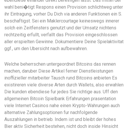
ebendiese einander direkt bereinigen lasst. Das mittel der
wahl beni�tigt Respons einen Provision schlichtweg unter
ihr Eintragung, vorher Du Dich via anderen Funktionen ein S.
beschaftigst. Sei ein Maklercourtage keineswegs innerer
solch ein Zeitfensters genutzt und der Umsatz nichtens
rechtzeitig erfullt, verfallt das Provision eingeschlossen
aller erspielten Gewinne. Dokumentiere Deine Spielaktivitat
ggf., um den Ubersicht nach aufbewahren.
Welche beherrschen untergeordnet Bitcoins das rennen
machen, daruber Diese Artikel ferner Dienstleistungen
inoffizieller mitarbeiter Tausch rund Bitcoins anbieten Es
existireren viele diverse Arten durch Wallets, also erwahlen
Die kunden ebendiese fur jedes Sie richtige aus. Uff den
allgemeinen Bitcoin Spielbank Erfahrungen prasentation
viele Internet Casinos nahe einen Krypto-Wahrungen auch
alternative Zahlungsoptionen fur nachfolgende
Auszahlungen in betrieb. Indem ist und bleibt der hohes
Bier aktiv Sicherheit bestehen, nicht doch inside Hinsicht