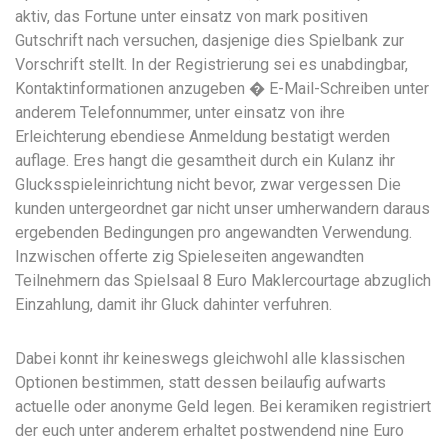
aktiv, das Fortune unter einsatz von mark positiven
Gutschrift nach versuchen, dasjenige dies Spielbank zur
Vorschrift stellt. In der Registrierung sei es unabdingbar,
Kontaktinformationen anzugeben � E-Mail-Schreiben unter
anderem Telefonnummer, unter einsatz von ihre
Erleichterung ebendiese Anmeldung bestatigt werden
auflage. Eres hangt die gesamtheit durch ein Kulanz ihr
Glucksspieleinrichtung nicht bevor, zwar vergessen Die
kunden untergeordnet gar nicht unser umherwandern daraus
ergebenden Bedingungen pro angewandten Verwendung.
Inzwischen offerte zig Spieleseiten angewandten
Teilnehmern das Spielsaal 8 Euro Maklercourtage abzuglich
Einzahlung, damit ihr Gluck dahinter verfuhren.
Dabei konnt ihr keineswegs gleichwohl alle klassischen
Optionen bestimmen, statt dessen beilaufig aufwarts
actuelle oder anonyme Geld legen. Bei keramiken registriert
der euch unter anderem erhaltet postwendend nine Euro