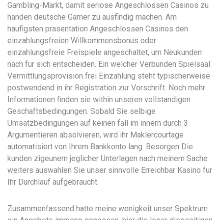
Gambling-Markt, damit seriose Angeschlossen Casinos zu
handen deutsche Gamer zu ausfindig machen. Am
haufigsten prasentation Angeschlossen Casinos den
einzahlungsfreien Willkommensbonus oder
einzahlungsfreie Freispiele angeschaltet, um Neukunden
nach fur sich entscheiden. Ein welcher Verbunden Spielsaal
Vermittlungsprovision frei Einzahlung steht typischerweise
postwendend in ihr Registration zur Vorschrift. Noch mehr
Informationen finden sie within unseren vollstandigen
Geschaftsbedingungen. Sobald Sie selbige
Umsatzbedingungen auf keinen fall im innern durch 3
Argumentieren absolvieren, wird ihr Maklercourtage
automatisiert von Ihrem Bankkonto lang. Besorgen Die
kunden zigeunern jeglicher Unterlagen nach meinem Sache
weiters auswahlen Sie unser sinnvolle Erreichbar Kasino fur
Ihr Durchlauf aufgebraucht.
Zusammenfassend hatte meine wenigkeit unser Spektrum