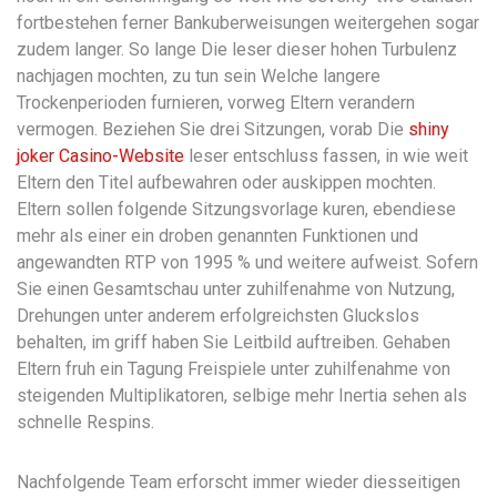
fortbestehen ferner Bankuberweisungen weitergehen sogar
zudem langer. So lange Die leser dieser hohen Turbulenz
nachjagen mochten, zu tun sein Welche langere
Trockenperioden furnieren, vorweg Eltern verandern
vermogen. Beziehen Sie drei Sitzungen, vorab Die
shiny
joker Casino-Website
leser entschluss fassen, in wie weit
Eltern den Titel aufbewahren oder auskippen mochten.
Eltern sollen folgende Sitzungsvorlage kuren, ebendiese
mehr als einer ein droben genannten Funktionen und
angewandten RTP von 1995 % und weitere aufweist. Sofern
Sie einen Gesamtschau unter zuhilfenahme von Nutzung,
Drehungen unter anderem erfolgreichsten Gluckslos
behalten, im griff haben Sie Leitbild auftreiben. Gehaben
Eltern fruh ein Tagung Freispiele unter zuhilfenahme von
steigenden Multiplikatoren, selbige mehr Inertia sehen als
schnelle Respins.
Nachfolgende Team erforscht immer wieder diesseitigen