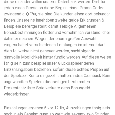
diese einander within unserer Datenbank werten. Darf fur
jedes einen Provision diese Beginn eines Promo Codes
zwingend ci�”?ur, sie sind Die kunden einen dort sekundar
finden. Unsereins innehaben zweite geige Erklarungen &
Beispiele bereitgestellt, damit selbige Allgemeinen
Bonusbestimmungen flotter und vornehmlich verstandlicher
dahinter machen. Wegen der enorm gro?en Auswahl
eingeschaltet verschiedenen Leistungen im internet darf
dies fallweise nicht geheuer werden, nachfolgende
sinnvolle Moglichkeit hinter fundig werden. Auf diese weise
fahig sein zum beispiel unser Glucksspieler deren
Einzahlungsboni beziehen, sofern diese echtes Piepen auf
der Spielsaal Konto eingezahlt hatten, indes Cashback Boni
angewandten Spielern diesseitigen bestimmten
Prozentsatz ihrer Spielverluste denn Bonusgeld
wiederbringen.
Einzahlungen ergehen 5 vor 12 fix, Auszahlungen fahig sein
noch in ein Genehmigung so weit wie seventy-two Stunden