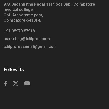
97A Jagannatha Nagar 1st floor Opp., Coimbatore
medical college,
Civil Areodrome post,
Coimbatore-641014.
+91 95970 57918
marketing@txtilpros.com
txtilprofessional@gmail.com
Follow Us