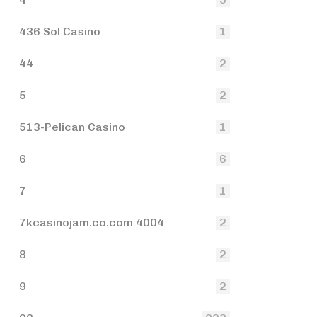
436 Sol Casino
1
44
2
5
2
513-Pelican Casino
1
6
6
7
1
7kcasinojam.co.com 4004
2
8
2
9
2