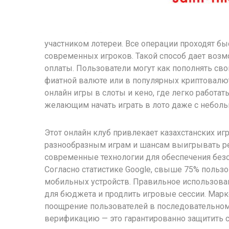
участником лотереи. Все операции проходят бы
современных игроков. Такой способ дает воз
оплаты. Пользователи могут как пополнять св
фиатной валюте или в популярных криптовалюта
онлайн игры в слоты и кено, где легко работа
желающим начать играть в лото даже с небол
Этот онлайн клуб привлекает казахстанских иг
разнообразным играм и шансам выигрывать р
современные технологии для обеспечения безо
Согласно статистике Google, свыше 75% пользо
мобильных устройств. Правильное использован
для бюджета и продлить игровые сессии. Марке
поощрение пользователей в последовательном 
верификацию — это гарантированно защитить с