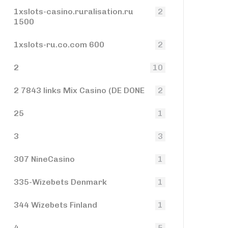
1xslots-casino.ruralisation.ru
2
1500
1xslots-ru.co.com 600
2
2
10
2 7843 links Mix Casino (DE DONE
2
25
1
3
3
307 NineCasino
1
335-Wizebets Denmark
1
344 Wizebets Finland
1
4
5