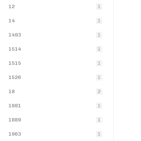
12
1
14
1
1493
1
1514
1
1515
1
1526
1
18
2
1881
1
1889
1
1963
1