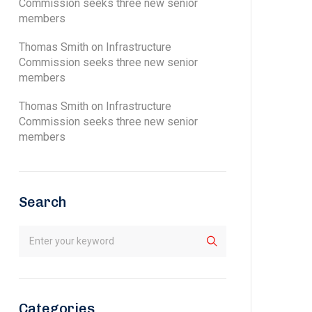
Commission seeks three new senior
members
Thomas Smith
on
Infrastructure
Commission seeks three new senior
members
Thomas Smith
on
Infrastructure
Commission seeks three new senior
members
Search
Categories