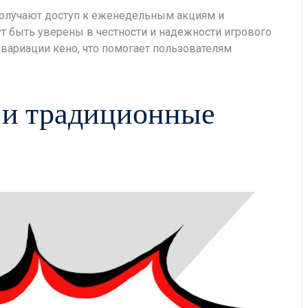
получают доступ к еженедельным акциям и
т быть уверены в честности и надежности игрового
 вариации кено, что помогает пользователям
 и традиционные