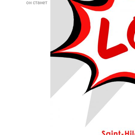
он станет