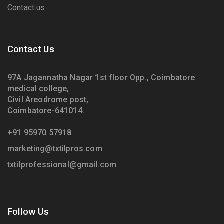
Contact us
Contact Us
97A Jagannatha Nagar 1st floor Opp., Coimbatore
medical college,
Civil Areodrome post,
Coimbatore-641014.
+91 95970 57918
marketing@txtilpros.com
txtilprofessional@gmail.com
Follow Us