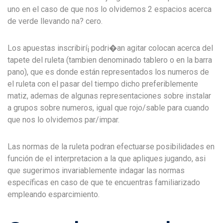
uno en el caso de que nos lo olvidemos 2 espacios acerca
de verde llevando na? cero.
Los apuestas inscribirí¡ podri�an agitar colocan acerca del
tapete del ruleta (tambien denominado tablero o en la barra
pano), que es donde están representados los numeros de
el ruleta con el pasar del tiempo dicho preferiblemente
matiz, ademas de algunas representaciones sobre instalar
a grupos sobre numeros, igual que rojo/sable para cuando
que nos lo olvidemos par/impar.
Las normas de la ruleta podran efectuarse posibilidades en
función de el interpretacion a la que apliques jugando, asi
que sugerimos invariablemente indagar las normas
específicas en caso de que te encuentras familiarizado
empleando esparcimiento.