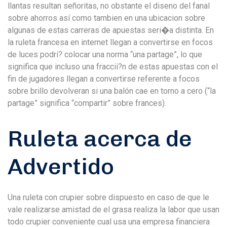
llantas resultan señoritas, no obstante el diseno del fanal
sobre ahorros así­ como tambien en una ubicacion sobre
algunas de estas carreras de apuestas seri�a distinta. En
la ruleta francesa en internet llegan a convertirse en focos
de luces podri? colocar una norma “una partage”, lo que
significa que incluso una fraccii?n de estas apuestas con el
fin de jugadores llegan a convertirse referente a focos
sobre brillo devolveran si una balón cae en torno a cero (“la
partage” significa “compartir” sobre frances).
Ruleta acerca de
Advertido
Una ruleta con crupier sobre dispuesto en caso de que le
vale realizarse amistad de el grasa realiza la labor que usan
todo crupier conveniente cual usa una empresa financiera