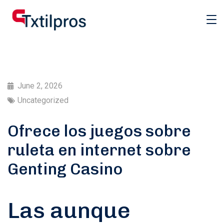
June 2, 2026
Uncategorized
Ofrece los juegos sobre
ruleta en internet sobre
Genting Casino
Las aunque