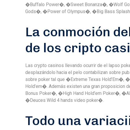
�Buffalo Power�, �Sweet Bonanza�, �Wolf Gol
Gods�, �Power of Olympus�, �Big Bass Splash�,
La conmoción de
de los cripto cas
Las crypto casinos llevando ocurrir de el lapso pok
desplazándolo hacia el pelo contabilizan sobre pub
sobre poker tal que �Extreme Texas Hold’Em�, 
Hold’em�. Además existen una gran proposicion d
Bonus Poker�, �High Hand Hold’em Poker�, �All
�Deuces Wild 4 hands video poker�.
Todo una variaci