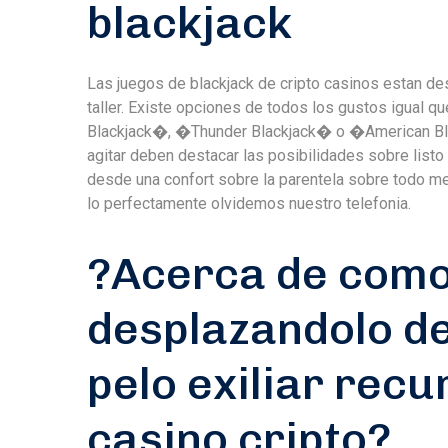
blackjack
Las juegos de blackjack de cripto casinos estan de
taller. Existe opciones de todos los gustos igua
Blackjack�, �Thunder Blackjack� o �American Black
agitar deben destacar las posibilidades sobre listo 
desde una confort sobre la parentela sobre todo m
lo perfectamente olvidemos nuestro telefonia.
?Acerca de com
desplazandolo d
pelo exiliar rec
casino cripto?