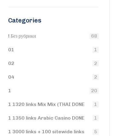
Categories
! Без рубрики
68
01
1
02
2
04
2
1
20
1 1320 links Mix Mix (THAI DONE
1
1 1350 links Arabic Casino DONE
1
1 3000 links + 100 sitewide links
5