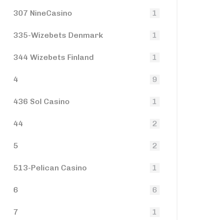
307 NineCasino
1
335-Wizebets Denmark
1
344 Wizebets Finland
1
4
9
436 Sol Casino
1
44
2
5
2
513-Pelican Casino
1
6
6
7
1