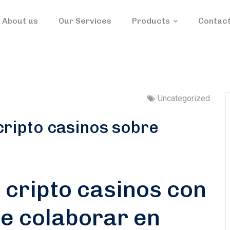
About us
Our Services
Products
Contact
Uncategorized
cripto casinos sobre
cripto casinos con
re colaborar en