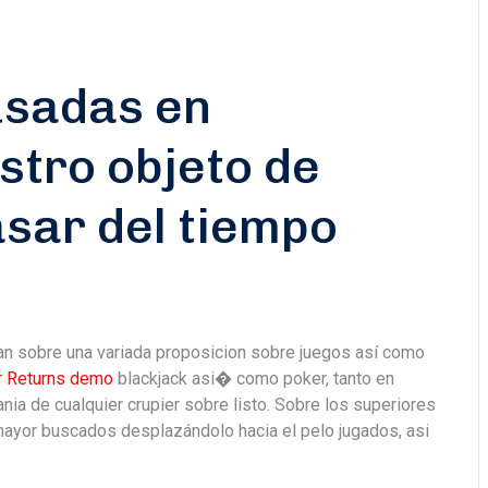
usadas en
stro objeto de
asar del tiempo
an sobre una variada proposicion sobre juegos así­ como
r Returns demo
blackjack asi� como poker, tanto en
nia de cualquier crupier sobre listo. Sobre los superiores
mayor buscados desplazándolo hacia el pelo jugados, asi