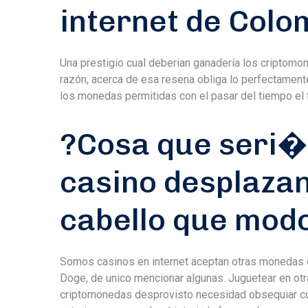
internet de Colo
Una prestigio cual deberian ganadería los criptomon
razón, acerca de esa resena obliga lo perfectamente
los monedas permitidas con el pasar del tiempo el 
?Cosa que seri�a
casino desplazan
cabello que modo
Somos casinos en internet aceptan otras monedas di
Doge, de unico mencionar algunas. Juguetear en otr
criptomonedas desprovisto necesidad obsequiar co