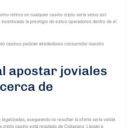
mo retiros en cualquier casino cripto serí­a veloz así­
incentivado la prestigio de estos operadores dentro de el
ripto casinos pediran alrededores consumidor nuestro
 apostar joviales
cerca de
egalizadas, asegurando no resultan la oferta serí­a valida
na cripto casino está regulado de Coljuegos. Llegan a