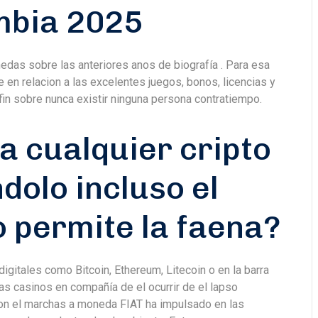
mbia 2025
edas sobre las anteriores anos de biografía . Para esa
 en relacion a las excelentes juegos, bonos, licencias y
fin sobre nunca existir ninguna persona contratiempo.
 cualquier cripto
dolo incluso el
 permite la faena?
gitales como Bitcoin, Ethereum, Litecoin o en la barra
as casinos en compañía de el ocurrir de el lapso
n el marchas a moneda FIAT ha impulsado en las