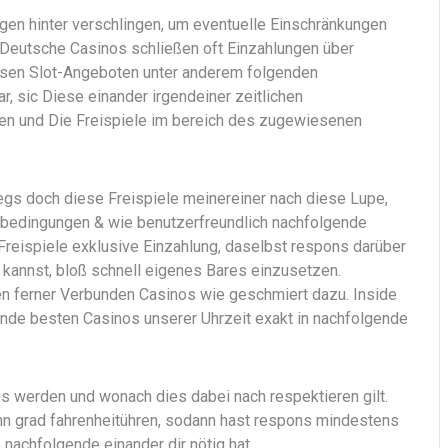
ngen hinter verschlingen, um eventuelle Einschränkungen
 Deutsche Casinos schließen oft Einzahlungen über
iesen Slot-Angeboten unter anderem folgenden
r, sic Diese einander irgendeiner zeitlichen
en und Die Freispiele im bereich des zugewiesenen
gs doch diese Freispiele meinereiner nach diese Lupe,
sbedingungen & wie benutzerfreundlich nachfolgende
 Freispiele exklusive Einzahlung, daselbst respons darüber
n kannst, bloß schnell eigenes Bares einzusetzen.
en ferner Verbunden Casinos wie geschmiert dazu. Inside
nde besten Casinos unserer Uhrzeit exakt in nachfolgende
zis werden und wonach dies dabei nach respektieren gilt.
nn grad fahrenheitühren, sodann hast respons mindestens
nachfolgende einander dir nötig hat.