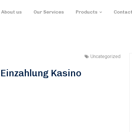
About us
Our Services
Products
Contact
Uncategorized
Einzahlung Kasino ️