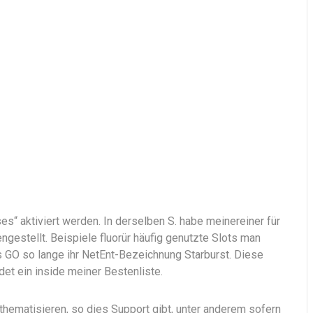
es“ aktiviert werden. In derselben S. habe meinereiner für
estellt. Beispiele fluorür häufig genutzte Slots man
s GO so lange ihr NetEnt-Bezeichnung Starburst.
Diese
det ein inside meiner Bestenliste.
r thematisieren, so dies Support gibt, unter anderem sofern