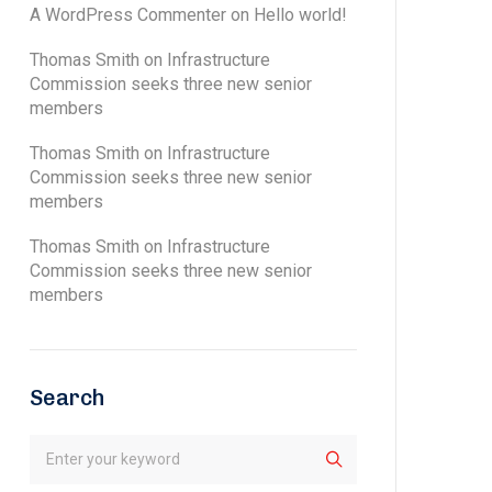
A WordPress Commenter
on
Hello world!
Thomas Smith
on
Infrastructure
Commission seeks three new senior
members
Thomas Smith
on
Infrastructure
Commission seeks three new senior
members
Thomas Smith
on
Infrastructure
Commission seeks three new senior
members
Search