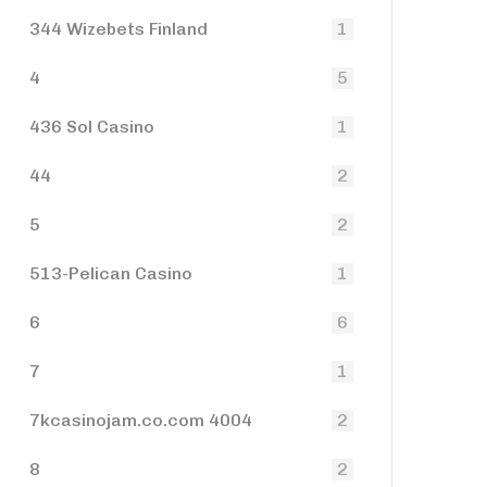
344 Wizebets Finland
1
4
5
436 Sol Casino
1
44
2
5
2
513-Pelican Casino
1
6
6
7
1
7kcasinojam.co.com 4004
2
8
2