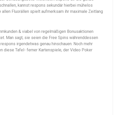
schnallen, kannst respons sekundär hierbei mühelos
e allen Fluorällen spielt aufmerksam ihr maximale Zeitlang
tammkunden & viabel von regelmäßigen Bonusaktionen
tet. Man sagt, sie seien die Free Spins währenddessen
t respons irgendetwas genau hinschauen. Noch mehr
 diese Tafel- ferner Kartenspiele, der Video Poker