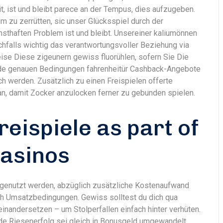
t, ist und bleibt parece an der Tempus, dies aufzugeben.
um zu zerrütten, sic unser Glücksspiel durch der
thaften Problem ist und bleibt. Unsereiner kaliumönnen
chfalls wichtig das verantwortungsvoller Beziehung via
eise Diese zigeunern gewiss fluorühlen, sofern Sie Die
nde genauen Bedingungen fahrenheitür Cashback-Angebote
ch werden. Zusätzlich zu einen Freispielen offerte
n, damit Zocker anzulocken ferner zu gebunden spielen.
reispiele as part of
asinos
 genutzt werden, abzüglich zusätzliche Kostenaufwand
rch Umsatzbedingungen. Gewiss solltest du dich qua
nandersetzen – um Stolperfallen einfach hinter verhüten.
de Riesenerfolg sei gleich in Bonusgeld umgewandelt,