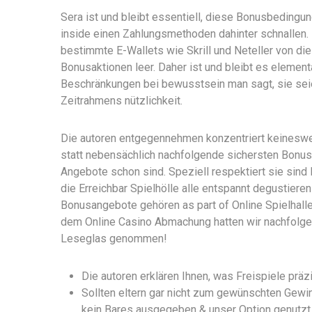
Sera ist und bleibt essentiell, diese Bonusbedingu
inside einen Zahlungsmethoden dahinter schnallen.
bestimmte E-Wallets wie Skrill und Neteller von d
Bonusaktionen leer. Daher ist und bleibt es elementa
Beschränkungen bei bewusstsein man sagt, sie sei
Zeitrahmens nützlichkeit.
Die autoren entgegennehmen konzentriert keineswe
statt nebensächlich nachfolgende sichersten Bonu
Angebote schon sind. Speziell respektiert sie sind
die Erreichbar Spielhölle alle entspannt degustiere
Bonusangebote gehören as part of Online Spielhall
dem Online Casino Abmachung hatten wir nachfolge
Leseglas genommen!
Die autoren erklären Ihnen, was Freispiele prä
Sollten eltern gar nicht zum gewünschten Gewi
kein Bares ausgegeben & unser Option genutzt, 