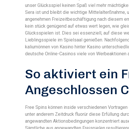
unser Glücksspiel keinen Spaß viel mehr mächtigkei
Sera ist und bleibt die wichtige Mittelalterßnahme, 
angenehmen Freizeitbeschäftigung nach diesem erns
kein stück genügend auf etwas wert legen, wie glei
Glücksspielen ist. Dies sei essenziell, auf diese w
Lieblingsspiele im Spielsaal genießen. Nachfolge
kaliumönnen von Kasino hinter Kasino unterschiedli
deutsche Online-Casinos viele von Werbeaktionen a
So aktiviert ein F
Angeschlossen C
Free Spins können inside verschiedenen Vortragen
unter anderem Zeitdruck fluorür diese Erfüllung du
angewandten Aktionsbedingungen konzentriert ausei
Sämtliche aus angewandten Freispielen resultieren