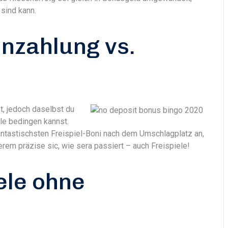
 sind kann.
inzahlung vs.
st, jedoch daselbst du
le bedingen kannst.
fantastischsten Freispiel-Boni nach dem Umschlagplatz an,
rem präzise sic, wie sera passiert – auch Freispiele!
ele ohne