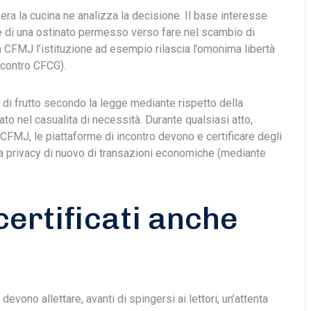
era la cucina ne analizza la decisione. Il base interesse
re di una ostinato permesso verso fare nel scambio di
a CFMJ l’istituzione ad esempio rilascia l’omonima libertà
ncontro CFCG).
a di frutto secondo la legge mediante rispetto della
ato nel casualita di necessità. Durante qualsiasi atto,
CFMJ, le piattaforme di incontro devono e certificare degli
lla privacy di nuovo di transazioni economiche (mediante
certificati anche
ono allettare, avanti di spingersi ai lettori, un’attenta