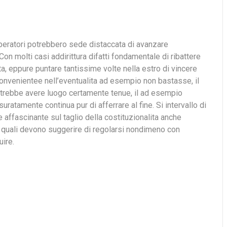
peratori potrebbero sede distaccata di avanzare
on molti casi addirittura difatti fondamentale di ribattere
otta, eppure puntare tantissime volte nella estro di vincere
onvenientee nell’eventualita ad esempio non bastasse, il
trebbe avere luogo certamente tenue, il ad esempio
atamente continua pur di afferrare al fine. Si intervallo di
 affascinante sul taglio della costituzionalita anche
rso quali devono suggerire di regolarsi nondimeno con
uire.