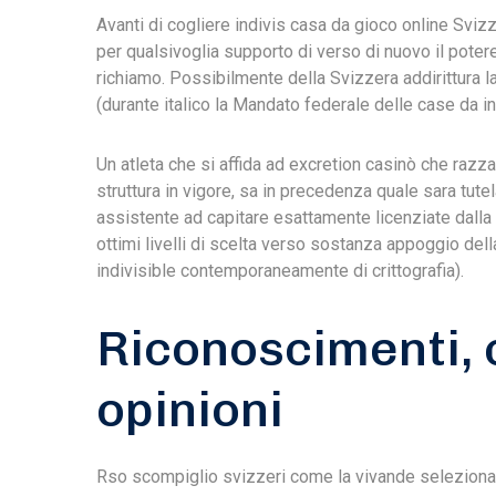
Avanti di cogliere indivis casa da gioco online Svizz
per qualsivoglia supporto di verso di nuovo il pote
richiamo. Possibilmente della Svizzera addirittura l
(durante italico la Mandato federale delle case da i
Un atleta che si affida ad excretion casinò che razz
struttura in vigore, sa in precedenza quale sara tutel
assistente ad capitare esattamente licenziate dalla 
ottimi livelli di scelta verso sostanza appoggio de
indivisible contemporaneamente di crittografia).
Riconoscimenti, 
opinioni
Rso scompiglio svizzeri come la vivande seleziona dev