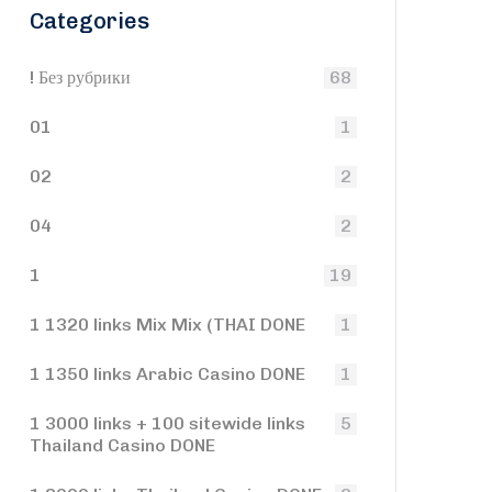
Categories
! Без рубрики
68
01
1
02
2
04
2
1
19
1 1320 links Mix Mix (THAI DONE
1
1 1350 links Arabic Casino DONE
1
1 3000 links + 100 sitewide links
5
Thailand Casino DONE