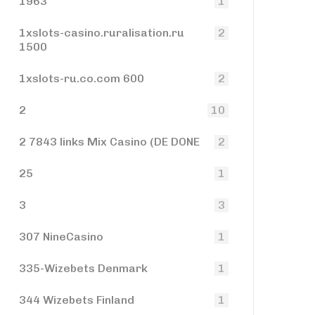
1963
1
1xslots-casino.ruralisation.ru
2
1500
1xslots-ru.co.com 600
2
2
10
2 7843 links Mix Casino (DE DONE
2
25
1
3
3
307 NineCasino
1
335-Wizebets Denmark
1
344 Wizebets Finland
1