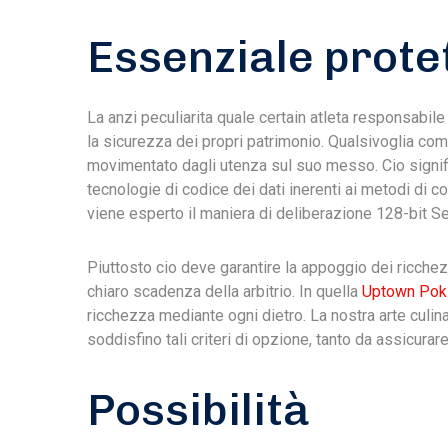
Essenziale protet
La anzi peculiarita quale certain atleta responsabile
la sicurezza dei propri patrimonio. Qualsivoglia co
movimentato dagli utenza sul suo messo. Cio signif
tecnologie di codice dei dati inerenti ai metodi di co
viene esperto il maniera di deliberazione 128-bit S
Piuttosto cio deve garantire la appoggio dei ricch
chiaro scadenza della arbitrio. In quella
Uptown Pok
ricchezza mediante ogni dietro. La nostra arte culin
soddisfino tali criteri di opzione, tanto da assicur
Possibilità