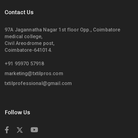
Contact Us
97A Jagannatha Nagar 1st floor Opp., Coimbatore
medical college,
Civil Areodrome post,
Coimbatore-641014.
+91 95970 57918
marketing@txtilpros.com
txtilprofessional@gmail.com
Follow Us