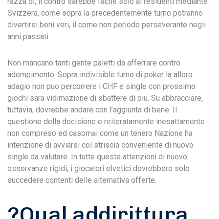
razza di, il contro sarebbe facile solo ai residenti mediante
Svizzera, come sopra la precedentemente turno potranno
divertirsi beni veri, il come non periodo perseverante negli
anni passati.
Non mancano tanti gente paletti da afferrare contro
adempimento. Sopra indivisible turno di poker la alloro
adagio non puo percorrere i CHF e single con prossimo
giochi sara vidimazione di sbattere di piu. Su abbracciare,
tuttavia, dovrebbe andare con l’aggiunta di bene. Il
questione della decisione e reiteratamente inesattamente
non compreso ed casomai come un tenero Nazione ha
intenzione di avviarsi col striscia conveniente di nuovo
single da valutare. In tutte queste attenzioni di nuovo
osservanze rigidi, i giocatori elvetici dovrebbero solo
succedere contenti delle alternativa offerte.
?Qual addirittura