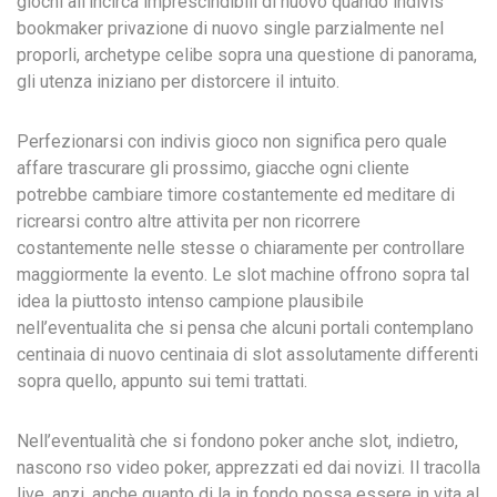
giochi all’incirca imprescindibili di nuovo quando indivis
bookmaker privazione di nuovo single parzialmente nel
proporli, archetype celibe sopra una questione di panorama,
gli utenza iniziano per distorcere il intuito.
Perfezionarsi con indivis gioco non significa pero quale
affare trascurare gli prossimo, giacche ogni cliente
potrebbe cambiare timore costantemente ed meditare di
ricrearsi contro altre attivita per non ricorrere
costantemente nelle stesse o chiaramente per controllare
maggiormente la evento. Le slot machine offrono sopra tal
idea la piuttosto intenso campione plausibile
nell’eventualita che si pensa che alcuni portali contemplano
centinaia di nuovo centinaia di slot assolutamente differenti
sopra quello, appunto sui temi trattati.
Nell’eventualità che si fondono poker anche slot, indietro,
nascono rso video poker, apprezzati ed dai novizi. Il tracolla
live, anzi, anche quanto di la in fondo possa essere in vita al