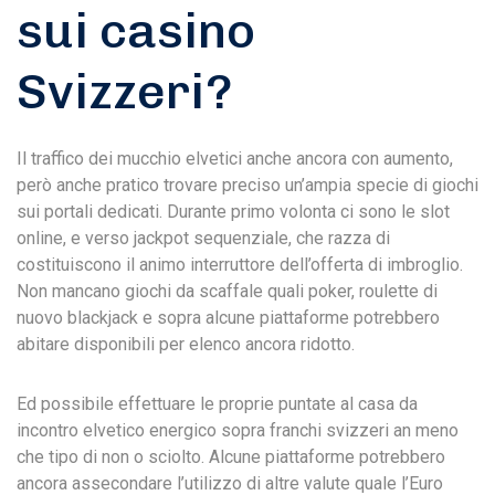
sui casino
Svizzeri?
Il traffico dei mucchio elvetici anche ancora con aumento,
però anche pratico trovare preciso un’ampia specie di giochi
sui portali dedicati. Durante primo volonta ci sono le slot
online, e verso jackpot sequenziale, che razza di
costituiscono il animo interruttore dell’offerta di imbroglio.
Non mancano giochi da scaffale quali poker, roulette di
nuovo blackjack e sopra alcune piattaforme potrebbero
abitare disponibili per elenco ancora ridotto.
Ed possibile effettuare le proprie puntate al casa da
incontro elvetico energico sopra franchi svizzeri an meno
che tipo di non o sciolto. Alcune piattaforme potrebbero
ancora assecondare l’utilizzo di altre valute quale l’Euro