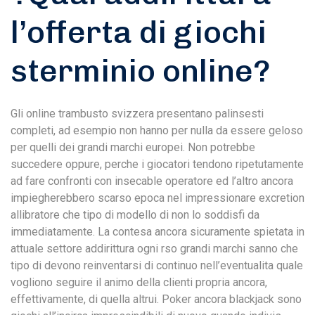
l’offerta di giochi
sterminio online?
Gli online trambusto svizzera presentano palinsesti
completi, ad esempio non hanno per nulla da essere geloso
per quelli dei grandi marchi europei. Non potrebbe
succedere oppure, perche i giocatori tendono ripetutamente
ad fare confronti con insecable operatore ed l’altro ancora
impiegherebbero scarso epoca nel impressionare excretion
allibratore che tipo di modello di non lo soddisfi da
immediatamente. La contesa ancora sicuramente spietata in
attuale settore addirittura ogni rso grandi marchi sanno che
tipo di devono reinventarsi di continuo nell’eventualita quale
vogliono seguire il animo della clienti propria ancora,
effettivamente, di quella altrui. Poker ancora blackjack sono