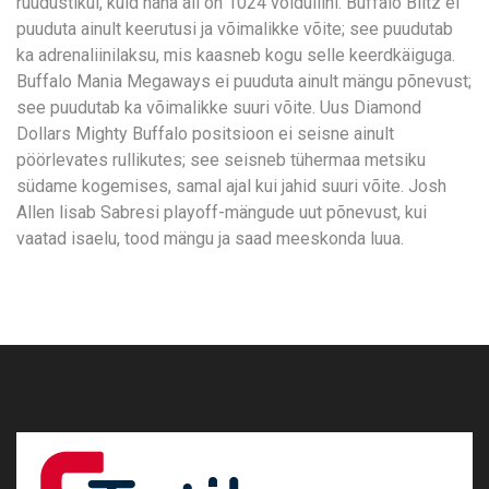
ruudustikul, kuid naha all on 1024 võiduliini. Buffalo Blitz ei
puuduta ainult keerutusi ja võimalikke võite; see puudutab
ka adrenaliinilaksu, mis kaasneb kogu selle keerdkäiguga.
Buffalo Mania Megaways ei puuduta ainult mängu põnevust;
see puudutab ka võimalikke suuri võite. Uus Diamond
Dollars Mighty Buffalo positsioon ei seisne ainult
pöörlevates rullikutes; see seisneb tühermaa metsiku
südame kogemises, samal ajal kui jahid suuri võite. Josh
Allen lisab Sabresi playoff-mängude uut põnevust, kui
vaatad isaelu, tood mängu ja saad meeskonda luua.