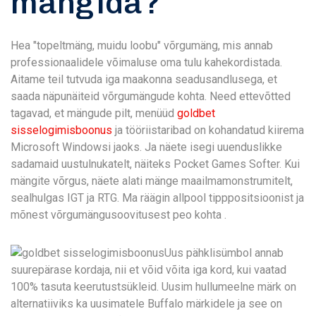
mängida?
Hea "topeltmäng, muidu loobu" võrgumäng, mis annab
professionaalidele võimaluse oma tulu kahekordistada.
Aitame teil tutvuda iga maakonna seadusandlusega, et
saada näpunäiteid võrgumängude kohta. Need ettevõtted
tagavad, et mängude pilt, menüüd
goldbet
sisselogimisboonus
ja tööriistaribad on kohandatud kiirema
Microsoft Windowsi jaoks. Ja näete isegi uuenduslikke
sadamaid uustulnukatelt, näiteks Pocket Games Softer. Kui
mängite võrgus, näete alati mänge maailmamonstrumitelt,
sealhulgas IGT ja RTG. Ma räägin allpool tipppositsioonist ja
mõnest võrgumängusoovitusest peo kohta .
Uus pähklisümbol annab
suurepärase kordaja, nii et võid võita iga kord, kui vaatad
100% tasuta keerutustsükleid. Uusim hullumeelne märk on
alternatiiviks ka uusimatele Buffalo märkidele ja see on