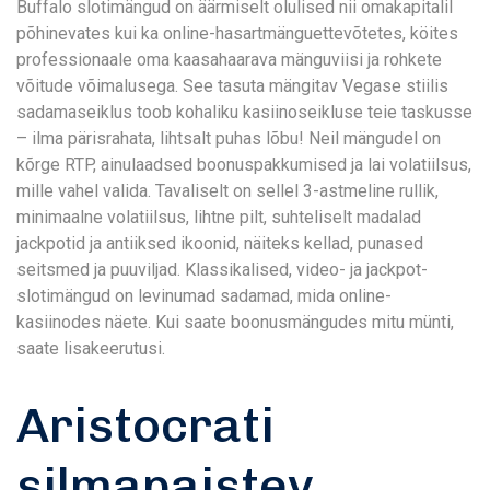
Buffalo slotimängud on äärmiselt olulised nii omakapitalil
põhinevates kui ka online-hasartmänguettevõtetes, köites
professionaale oma kaasahaarava mänguviisi ja rohkete
võitude võimalusega. See tasuta mängitav Vegase stiilis
sadamaseiklus toob kohaliku kasiinoseikluse teie taskusse
– ilma pärisrahata, lihtsalt puhas lõbu! Neil mängudel on
kõrge RTP, ainulaadsed boonuspakkumised ja lai volatiilsus,
mille vahel valida. Tavaliselt on sellel 3-astmeline rullik,
minimaalne volatiilsus, lihtne pilt, suhteliselt madalad
jackpotid ja antiiksed ikoonid, näiteks kellad, punased
seitsmed ja puuviljad. Klassikalised, video- ja jackpot-
slotimängud on levinumad sadamad, mida online-
kasiinodes näete. Kui saate boonusmängudes mitu münti,
saate lisakeerutusi.
Aristocrati
silmapaistev