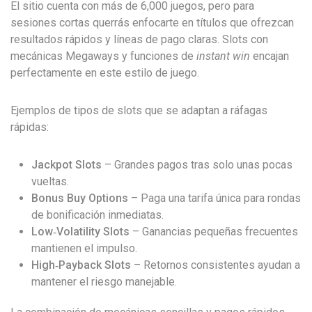
El sitio cuenta con más de 6,000 juegos, pero para
sesiones cortas querrás enfocarte en títulos que ofrezcan
resultados rápidos y líneas de pago claras. Slots con
mecánicas Megaways y funciones de
instant win
encajan
perfectamente en este estilo de juego.
Ejemplos de tipos de slots que se adaptan a ráfagas
rápidas:
Jackpot Slots
– Grandes pagos tras solo unas pocas
vueltas.
Bonus Buy Options
– Paga una tarifa única para rondas
de bonificación inmediatas.
Low‑Volatility Slots
– Ganancias pequeñas frecuentes
mantienen el impulso.
High‑Payback Slots
– Retornos consistentes ayudan a
mantener el riesgo manejable.