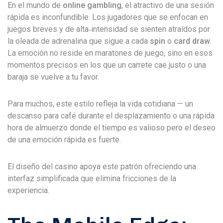
En el mundo de
online gambling
, el atractivo de una sesión
rápida es inconfundible. Los jugadores que se enfocan en
juegos breves y de alta‑intensidad se sienten atraídos por
la oleada de adrenalina que sigue a cada
spin
o
card draw
.
La emoción no reside en maratones de juego, sino en esos
momentos precisos en los que un carrete cae justo o una
baraja se vuelve a tu favor.
Para muchos, este estilo refleja la vida cotidiana — un
descanso para café durante el desplazamiento o una rápida
hora de almuerzo donde el tiempo es valioso pero el deseo
de una emoción rápida es fuerte.
El diseño del casino apoya este patrón ofreciendo una
interfaz simplificada que elimina fricciones de la
experiencia.