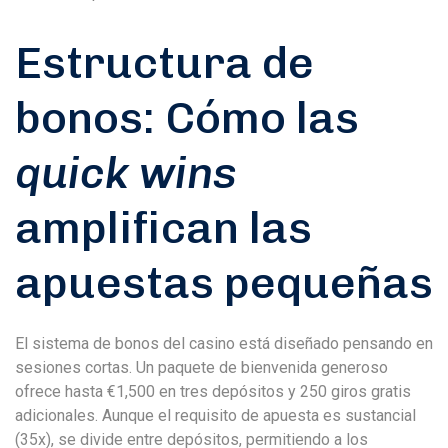
Estructura de
bonos: Cómo las
quick wins
amplifican las
apuestas pequeñas
El sistema de bonos del casino está diseñado pensando en
sesiones cortas. Un paquete de bienvenida generoso
ofrece hasta €1,500 en tres depósitos y 250 giros gratis
adicionales. Aunque el requisito de apuesta es sustancial
(35x), se divide entre depósitos, permitiendo a los