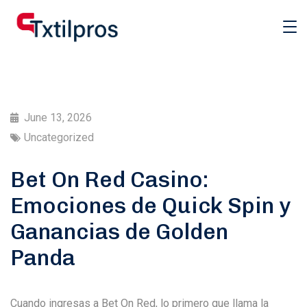
June 13, 2026
Uncategorized
Bet On Red Casino:
Emociones de Quick Spin y
Ganancias de Golden
Panda
Cuando ingresas a Bet On Red, lo primero que llama la