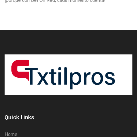
¡porque con Bet On Red, cada momento cuenta!
Quick Links
Home