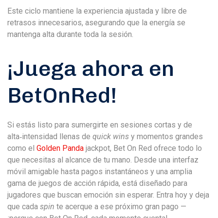
Este ciclo mantiene la experiencia ajustada y libre de
retrasos innecesarios, asegurando que la energía se
mantenga alta durante toda la sesión.
¡Juega ahora en
BetOnRed!
Si estás listo para sumergirte en sesiones cortas y de
alta‑intensidad llenas de
quick wins
y momentos grandes
como el
Golden Panda
jackpot, Bet On Red ofrece todo lo
que necesitas al alcance de tu mano. Desde una interfaz
móvil amigable hasta pagos instantáneos y una amplia
gama de juegos de acción rápida, está diseñado para
jugadores que buscan emoción sin esperar. Entra hoy y deja
que cada
spin
te acerque a ese próximo gran pago —