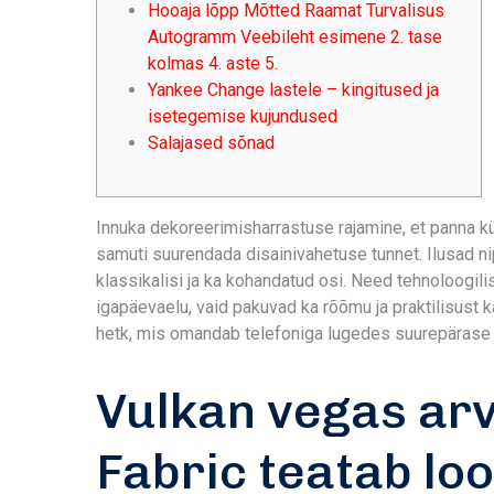
Hooaja lõpp Mõtted Raamat Turvalisus
Autogramm Veebileht esimene 2. tase
kolmas 4. aste 5.
Yankee Change lastele – kingitused ja
isetegemise kujundused
Salajased sõnad
Innuka dekoreerimisharrastuse rajamine, et panna k
samuti suurendada disainivahetuse tunnet. Ilusad n
klassikalisi ja ka kohandatud osi. Need tehnoloogilis
igapäevaelu, vaid pakuvad ka rõõmu ja praktilisust k
hetk, mis omandab telefoniga lugedes suurepärase
Vulkan vegas ar
Fabric teatab lo