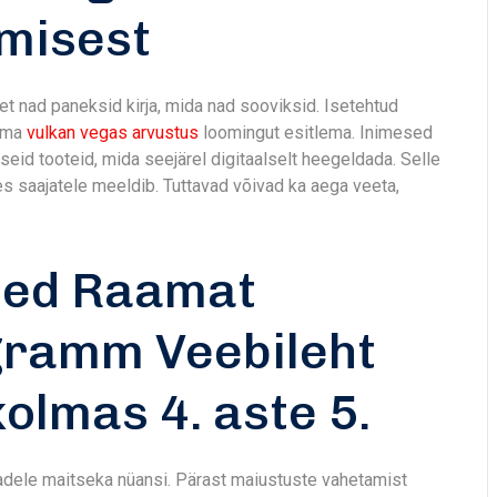
misest
t nad paneksid kirja, mida nad sooviksid. Isetehtud
 oma
vulkan vegas arvustus
loomingut esitlema. Inimesed
id tooteid, mida seejärel digitaalselt heegeldada. Selle
s saajatele meeldib. Tuttavad võivad ka aega veeta,
ted Raamat
gramm Veebileht
olmas 4. aste 5.
jadele maitseka nüansi. Pärast maiustuste vahetamist