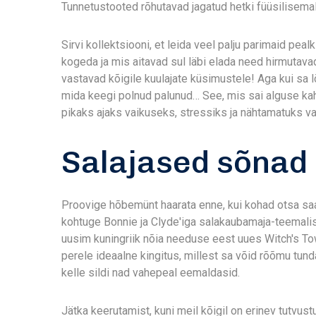
Tunnetustooted rõhutavad jagatud hetki füüsilisemalt
Sirvi kollektsiooni, et leida veel palju parimaid pe
kogeda ja mis aitavad sul läbi elada need hirmutav
vastavad kõigile kuulajate küsimustele! Aga kui sa 
mida keegi polnud palunud… See, mis sai alguse kah
pikaks ajaks vaikuseks, stressiks ja nähtamatuks va
Salajased sõnad
Proovige hõbemünt haarata enne, kui kohad otsa sa
kohtuge Bonnie ja Clyde'iga salakaubamaja-teemali
uusim kuningriik nõia needuse eest uues Witch's Tower
perele ideaalne kingitus, millest sa võid rõõmu tund
kelle sildi nad vahepeal eemaldasid.
Jätka keerutamist, kuni meil kõigil on erinev tutvust