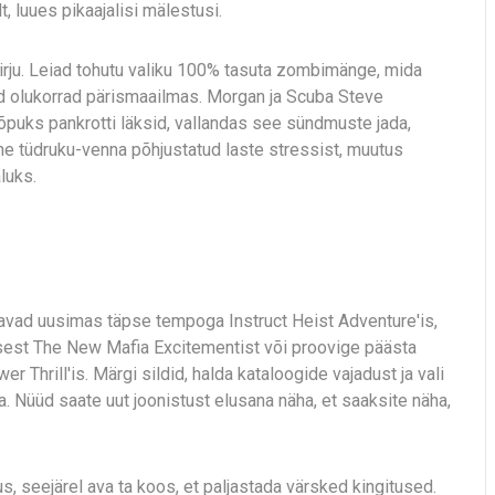
, luues pikaajalisi mälestusi.
alkirju. Leiad tohutu valiku 100% tasuta zombimänge, mida
ad olukorrad pärismaailmas. Morgan ja Scuba Steve
lõpuks pankrotti läksid, vallandas see sündmuste jada,
e tüdruku-venna põhjustatud laste stressist, muutus
luks.
avad uusimas täpse tempoga Instruct Heist Adventure'is,
sest The New Mafia Excitementist või proovige päästa
 Thrill'is. Märgi sildid, halda kataloogide vajadust ja vali
a. Nüüd saate uut joonistust elusana näha, et saaksite näha,
us, seejärel ava ta koos, et paljastada värsked kingitused.