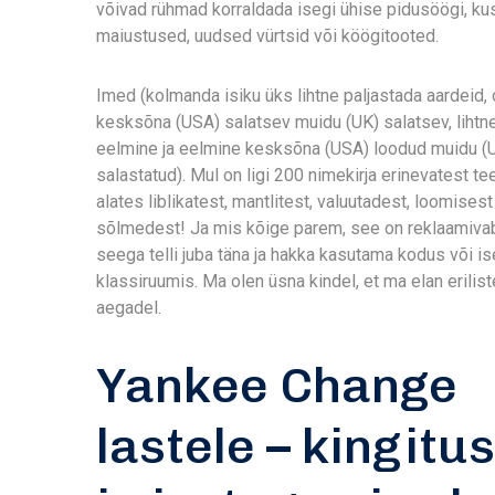
võivad rühmad korraldada isegi ühise pidusöögi, ku
maiustused, uudsed vürtsid või köögitooted.
Imed (kolmanda isiku üks lihtne paljastada aardeid, 
kesksõna (USA) salatsev muidu (UK) salatsev, lihtn
eelmine ja eelmine kesksõna (USA) loodud muidu (
salastatud). Mul on ligi 200 nimekirja erinevatest t
alates liblikatest, mantlitest, valuutadest, loomisest 
sõlmedest! Ja mis kõige parem, see on reklaamiva
seega telli juba täna ja hakka kasutama kodus või i
klassiruumis. Ma olen üsna kindel, et ma elan erilist
aegadel.
Yankee Change
lastele – kingitu