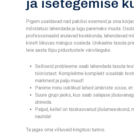
ja isetegemise 
Pigem usaldavad nad pakilisi esemeid ja sina korja
mõistatusi lahendada ja lugu paremaks muuta. Osut
professionaalid arutavad keskkonda, lahendavad mõi
kiirelt liikuvas mängus osaleda. Unikaalne tasuta pri
teie aasta lõpu pidustustele värvilaiguke .
Selliseid probleeme saab lahendada tasuta te
tööriistast. Komplektne komplekt sisaldab teste
märkmed ja palju muud!
Panime minu isiklikud lehed ümbriste sisse, et ne
Suure grupi jaoks, kus saab salajase jõuluvana
ühineda.
Paljud, kellel on täiskasvanud jõulumeeskond, m
nautida!
Ta jagas oma võluvaid kingitusi tunnis.