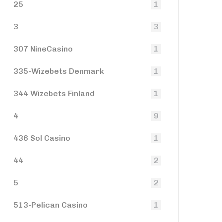
25
1
3
3
307 NineCasino
1
335-Wizebets Denmark
1
344 Wizebets Finland
1
4
9
436 Sol Casino
1
44
2
5
2
513-Pelican Casino
1