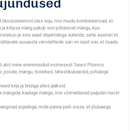
kujundused
d ökosüsteemist üles asju, mis muidu kombineerivad, et
a ja klõpsa mäng pakub lool põhinevat mängu, kus
statusi ja sina saad objektidega suhelda, selle asemel et
nditavate uusaasta värvilehtede sari on nüüd siin, et lisada
sti abil meie enimmüüdud esimesest Tunes Phonics
, poode, mängu, töölehed, tähestikukaardid, piltidega
ed kirja ja tindiga alles jääksid.
ga mängida, kaaluge mänge, mis võimaldavad paljudel meist
ängivad asjadega, mida panna palli sisse, et jõuluaega