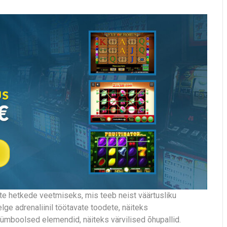
e hetkede veetmiseks, mis teeb neist väärtusliku
lge adrenaliinil töötavate toodete, näiteks
sümboolsed elemendid, näiteks värvilised õhupallid.