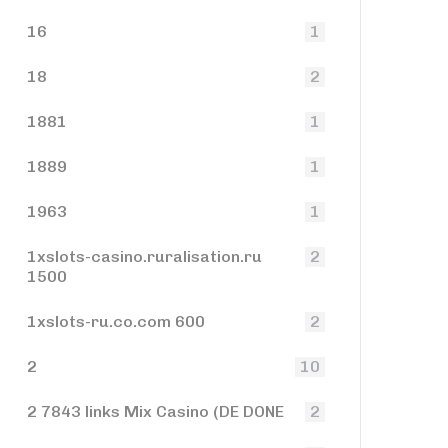
16
1
18
2
1881
1
1889
1
1963
1
1xslots-casino.ruralisation.ru
2
1500
1xslots-ru.co.com 600
2
2
10
2 7843 links Mix Casino (DE DONE
2