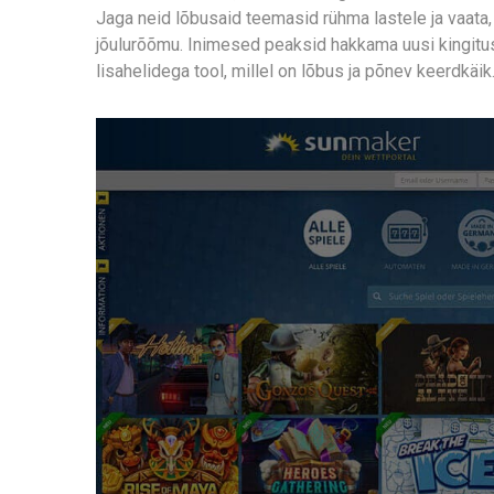
Jaga neid lõbusaid teemasid rühma lastele ja vaat
jõulurõõmu. Inimesed peaksid hakkama uusi kingitus
lisahelidega tool, millel on lõbus ja põnev keerdkäik