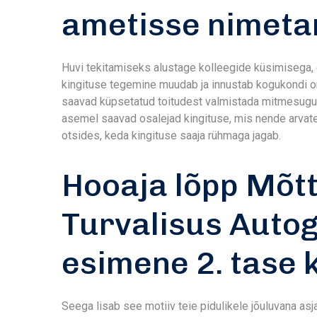
ametisse nimeta
Huvi tekitamiseks alustage kolleegide küsimisega, e
kingituse tegemine muudab ja innustab kogukondi
saavad küpsetatud toitudest valmistada mitmesuguse
asemel saavad osalejad kingituse, mis nende arvate
otsides, keda kingituse saaja rühmaga jagab.
Hooaja lõpp Mõt
Turvalisus Auto
esimene 2. tase k
Seega lisab see motiiv teie pidulikele jõuluvana as