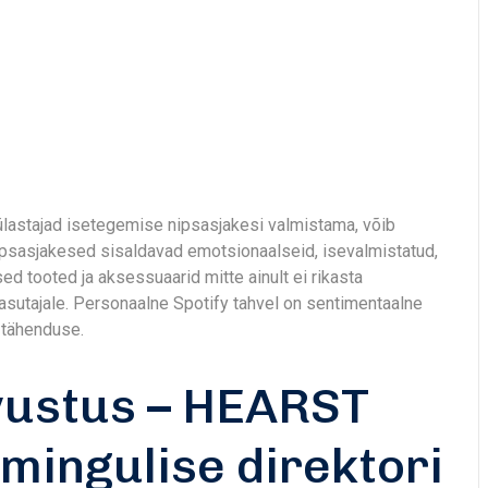
ülastajad isetegemise nipsasjakesi valmistama, võib
ipsasjakesed sisaldavad emotsionaalseid, isevalmistatud,
ed tooted ja aksessuaarid mitte ainult ei rikasta
asutajale.
Personaalne Spotify tahvel on sentimentaalne
 tähenduse.
vustus – HEARST
omingulise direktori