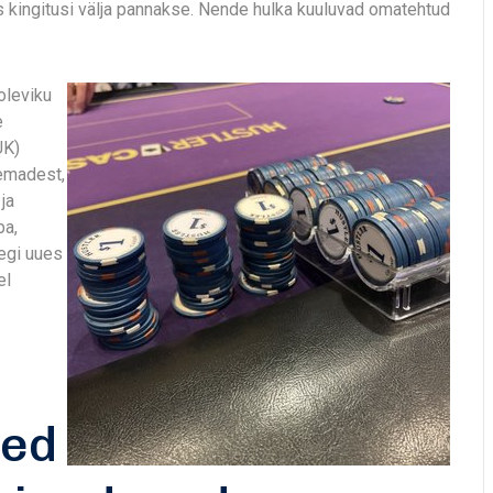
s kingitusi välja pannakse. Nende hulka kuuluvad omatehtud
oleviku
e
UK)
eemadest,
ja
ba,
segi uues
el
sed