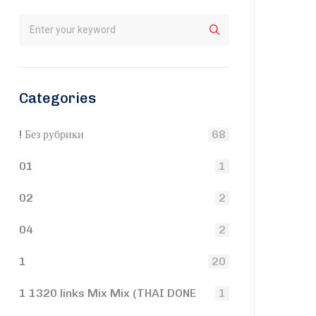
Categories
! Без рубрики
68
01
1
02
2
04
2
1
20
1 1320 links Mix Mix (THAI DONE
1