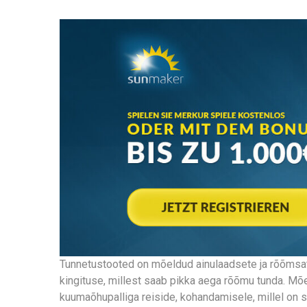
Tunnetustooted on mõeldud ainulaadsete ja rõõmsat
kingituse, millest saab pikka aega rõõmu tunda. Mõe
kuumaõhupalliga reiside, kohandamisele, millel on 