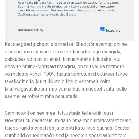
Kaasaegsed jackpot-slotikad on ühed põnevamad online-
mängud, mis aitavad teil online-hasartmänge mängida,
pakkudes võimalust elustiili muutvateks tuludeks. Kui
soovite online-slotikaid mängida, on teil valida mitmete
võimaluste vahel. 100% tasuta keerutused aktiveeritakse
tavaliselt siis, kui rullikutele ilmub vähemalt kolm
laialivalguvat ikooni, mis võimaldab inimestel võita, selle
asemel et rohkem raha panustada.
Gaminatoril on hea meel tutvustada teile kõiki uusi
Novomaticu sadamaid, mida te oma mobiilitarkvarast teate,
täiesti funktsionaalses ja täiesti kasulikus suunas. Scatter-
sümbolid on teemapõhised ja need on spetsiaalselt teie