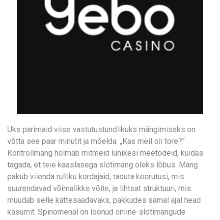
Üks parimaid viise vastutustundlikuks mängimiseks on
võtta see paar minutit ja mõelda: „Kas meil oli tore?“
Kontrollmäng hõlmab mitmeid lühikesi meetodeid, kuidas
tagada, et teie kaaslasega slotimäng oleks lõbus. Mäng
pakub viienda rulliku kordajaid, tasuta keerutusi, mis
suurendavad võimalikke võite, ja lihtsat struktuuri, mis
muudab selle kättesaadavaks, pakkudes samal ajal head
kasumit. Spinomenal on loonud online-slotimängude