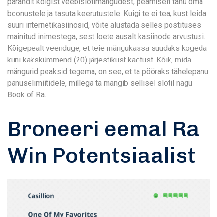
pärandit kõigist veebislotimängudest, peamiselt tänu oma
boonustele ja tasuta keerutustele. Kuigi te ei tea, kust leida
suuri internetikasiinosid, võite alustada selles postituses
mainitud inimestega, sest loete ausalt kasiinode arvustusi.
Kõigepealt veenduge, et teie mängukassa suudaks kogeda
kuni kakskümmend (20) järjestikust kaotust. Kõik, mida
mängurid peaksid tegema, on see, et ta pööraks tähelepanu
panuselimiitidele, millega ta mängib sellisel slotil nagu
Book of Ra.
Broneeri eemal Ra
Win Potentsiaalist