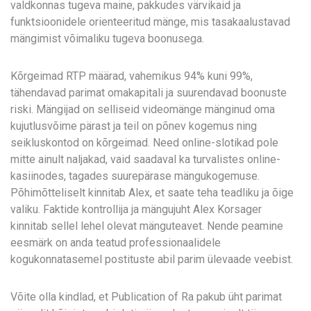
valdkonnas tugeva maine, pakkudes värvikaid ja
funktsioonidele orienteeritud mänge, mis tasakaalustavad
mängimist võimaliku tugeva boonusega.
Kõrgeimad RTP määrad, vahemikus 94% kuni 99%,
tähendavad parimat omakapitali ja suurendavad boonuste
riski. Mängijad on selliseid videomänge mänginud oma
kujutlusvõime pärast ja teil on põnev kogemus ning
seikluskontod on kõrgeimad. Need online-slotikad pole
mitte ainult naljakad, vaid saadaval ka turvalistes online-
kasiinodes, tagades suurepärase mängukogemuse.
Põhimõtteliselt kinnitab Alex, et saate teha teadliku ja õige
valiku. Faktide kontrollija ja mängujuht Alex Korsager
kinnitab sellel lehel olevat mänguteavet. Nende peamine
eesmärk on anda teatud professionaalidele
kogukonnatasemel postituste abil parim ülevaade veebist.
Võite olla kindlad, et Publication of Ra pakub üht parimat