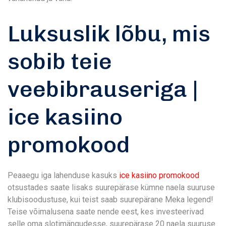
Luksuslik lõbu, mis
sobib teie
veebibrauseriga |
ice kasiino
promokood
Peaaegu iga lahenduse kasuks
ice kasiino promokood
otsustades saate lisaks suurepärase kümne naela suuruse
klubisoodustuse, kui teist saab suurepärane Meka legend!
Teise võimalusena saate nende eest, kes investeerivad
selle oma slotimängudesse, suurepärase 20 naela suuruse