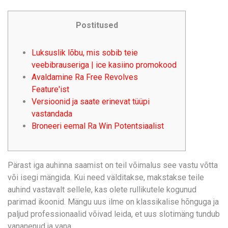
Postitused
Luksuslik lõbu, mis sobib teie
veebibrauseriga | ice kasiino promokood
Avaldamine Ra Free Revolves
Feature'ist
Versioonid ja saate erinevat tüüpi
vastandada
Broneeri eemal Ra Win Potentsiaalist
Pärast iga auhinna saamist on teil võimalus see vastu võtta
või isegi mängida. Kui need välditakse, makstakse teile
auhind vastavalt sellele, kas olete rullikutele kogunud
parimad ikoonid.
Mängu uus ilme on klassikalise hõnguga ja
paljud professionaalid võivad leida, et uus slotimäng tundub
vananenud ja vana.