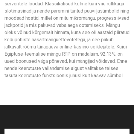
serveritele loodud. Klassikalised kolme kuni viie rullikuga
slotimasinad ja nende paremini tuntud puuviljasümbolid ning
moodsad hostid, millel on mitu mikromängu, progressiivsed
jackpotid ja mis pakuvad vaba aega ootamiseks. Mängu
oleks võinud kõrgemalt hinnata, kuna see oli aastaid piiratud
kodupõhiste hasartmänguettevõtetega, ja see pakub
jätkuvalt rõõmu tänapäeva online-kasiino seiklejatele. Kuigi
Egiptuse-teemalise mängu RTP on madalaim, 92,13%, on
uued boonused väga põnevad, kui mängijad võidavad. Enne
nende keerutuste vallandamise algust valitakse teises
tasuta keerutuste funktsioonis juhuslikult kasvav sümbol.