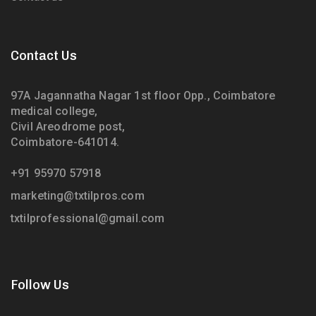
Contact Us
97A Jagannatha Nagar 1st floor Opp., Coimbatore
medical college,
Civil Areodrome post,
Coimbatore-641014.
+91 95970 57918
marketing@txtilpros.com
txtilprofessional@gmail.com
Follow Us