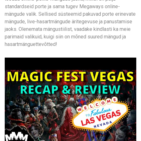
standardseid porte ja sama tugev Megaways online-
mängude valik. Sellised süsteemid pakuvad porte erinevate
mängude, live-hasartmängude äritegevuse ja panustamise
jaoks. Olenemata mängustiilist, vaadake kindlasti ka meie
parimaid valikuid, kuigi siin on mõned suured mängud ja
hasartmänguettevõtted!