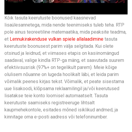
Kõik tasuta keerutuste boonused kaasnevad
lisaülesannetega, mida nende teenimiseks tuleb teha. RTP
pole ainus teoreetiline matemaatika, mida peaksite teadma,
et
Lennukirakenduse vulkan spiele allalaadimine
tasuta
keerutuste boonusest parim välja selgitada. Kui olete
otsinud ja leidnud, et viimases etapis on kasiinomängud
saadaval, valige kindla RTP-ga mäng, et saavutada suurem
efektiivsusrisk (97%+ on tegelikult parem). Meie kõige
olulisem nõuanne on lugeda hoolikalt läbi, et leida parim
võimalik peenes kirjas tekst. Võimalik, et peate sisestama
uue lisakoodi, klõpsama reklaamilingil ja/või keerutused
lisatakse teie konto loomisel automaatselt. Tasuta
keerutuste saamiseks registreeruge lihtsalt
kaupmehekontole, esitades mõned isiklikud andmed, ja
kinnitage oma e-posti aadress või telefoninumber.