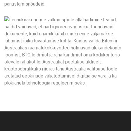
panustamisnõudeid.
Teatud
saidid väidavad, et nad ignoreerivad isikut tõendavaid
dokumente, kuid enamik küsib siiski enne väljamakse
lubamist isiku tuvastamise kohta. Kuidas valida Bitcoini
Austraalias raamatukokkuvõtted hõlmavad ülekandekonto
loomist, BTC leidmist ja raha kandmist oma kodukontoris
olevale rahakotile. Austraaliat peetakse üldiselt
krüptosõbralikuks riigiks tänu Austraalia valitsuse tööle
arutatud eeskirjade väljatöötamisel digitaalse vara ja ka
plokiahela tehnoloogia reguleerimiseks.