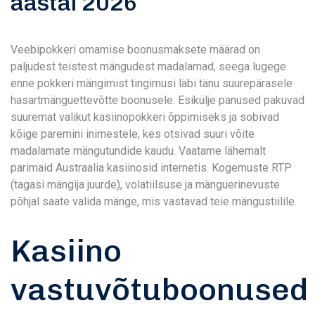
aastal 2026
Veebipokkeri omamise boonusmaksete määrad on
paljudest teistest mängudest madalamad, seega lugege
enne pokkeri mängimist tingimusi läbi tänu suurepärasele
hasartmänguettevõtte boonusele. Esikülje panused pakuvad
suuremat valikut kasiinopokkeri õppimiseks ja sobivad
kõige paremini inimestele, kes otsivad suuri võite
madalamate mängutundide kaudu. Vaatame lähemalt
parimaid Austraalia kasiinosid internetis.
Kogemuste RTP
(tagasi mängija juurde), volatiilsuse ja mänguerinevuste
põhjal saate valida mänge, mis vastavad teie mängustiilile.
Kasiino
vastuvõtuboonused