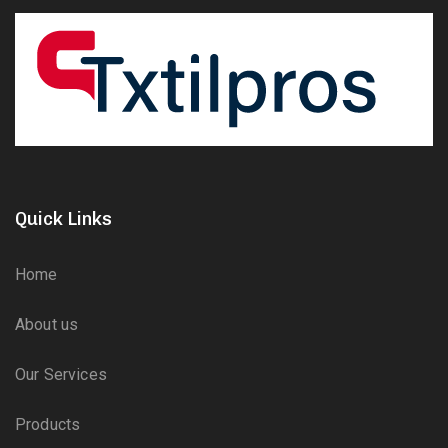
Quick Links
Home
About us
Our Services
Products