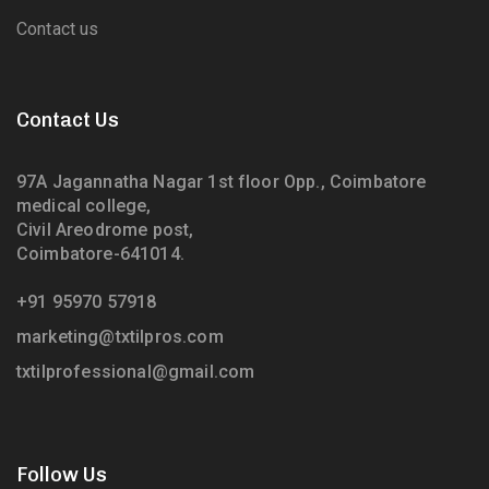
Contact us
Contact Us
97A Jagannatha Nagar 1st floor Opp., Coimbatore
medical college,
Civil Areodrome post,
Coimbatore-641014.
+91 95970 57918
marketing@txtilpros.com
txtilprofessional@gmail.com
Follow Us