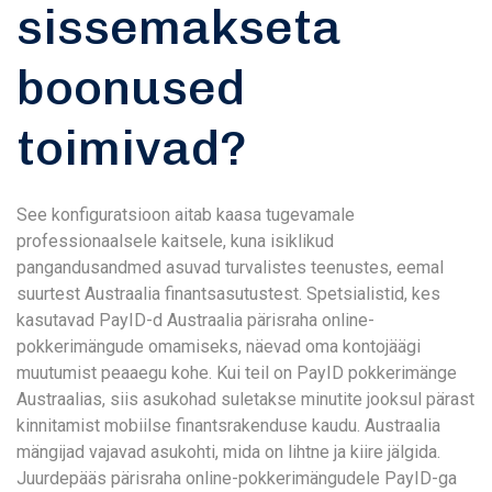
sissemakseta
boonused
toimivad?
See konfiguratsioon aitab kaasa tugevamale
professionaalsele kaitsele, kuna isiklikud
pangandusandmed asuvad turvalistes teenustes, eemal
suurtest Austraalia finantsasutustest. Spetsialistid, kes
kasutavad PayID-d Austraalia pärisraha online-
pokkerimängude omamiseks, näevad oma kontojäägi
muutumist peaaegu kohe. Kui teil on PayID pokkerimänge
Austraalias, siis asukohad suletakse minutite jooksul pärast
kinnitamist mobiilse finantsrakenduse kaudu. Austraalia
mängijad vajavad asukohti, mida on lihtne ja kiire jälgida.
Juurdepääs pärisraha online-pokkerimängudele PayID-ga