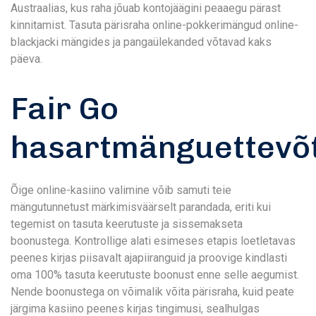
Austraalias, kus raha jõuab kontojäägini peaaegu pärast
kinnitamist. Tasuta pärisraha online-pokkerimängud online-
blackjacki mängides ja pangaülekanded võtavad kaks
päeva.
Fair Go
hasartmänguettevõ
Õige online-kasiino valimine võib samuti teie
mängutunnetust märkimisväärselt parandada, eriti kui
tegemist on tasuta keerutuste ja sissemakseta
boonustega. Kontrollige alati esimeses etapis loetletavas
peenes kirjas piisavalt ajapiiranguid ja proovige kindlasti
oma 100% tasuta keerutuste boonust enne selle aegumist.
Nende boonustega on võimalik võita pärisraha, kuid peate
järgima kasiino peenes kirjas tingimusi, sealhulgas