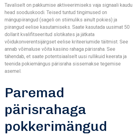
Tavaliselt on pakkumise aktiveerimiseks vaja signaali kaudu
head sooduskoodi. Teised tuntud tingimused on
mängupiirangud (sageli on stiimuliks ainult pokies) ja
piirangud eelise kasutamiseks. Saate kasutada uusimat 50
dollarit kvalifitseeritud slotikates ja jätkata
võidukonverentsijärgset eelise kriteeriumide täitmist. See
annab võimaluse võita kasiino rahaga pärisraha. See
tähendab, et saate potentsiaalselt uusi rullikuid keerata ja
teenida pokiemängus pärisraha sissemakse tegemise
asemel.
Paremad
pärisrahaga
pokkerimängud