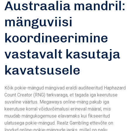
Austraalia mandril:
mänguviisi
koordineerimine
vastavalt kasutaja
kavatsusele
Kõik pokie-mängud mängivad eraldi auditeeritud Haphazard
Count Creator (RNG) tarkvaraga, et tagada iga keerutuse
suvaline väärtus. Megaways online-mäng pakub iga
keerutuse korral võiduvõimalusi erineval määral, mis
muudab mängukogemuse elavamaks kui fikseeritud
ulatusega pokie-mängud. Realz Gambling ettevõte on
loodud online-pokie-mängude jaoks, millel on palju