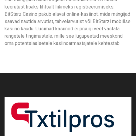
keerutust lisaks lihtsalt liikmeks registreerumiseks.
BitStarz Casino pakub elavat online-kasiinot, mida mängijad
saavad nautida arvutist, tahvelarvutist või BitStarzi mobiilse
kasiino kaudu. Uusimad kasiinod ei pruugi veel vastata
rangetele tingimustele, mille see lugupeetud meeskond
oma potentsiaalsetele kasiinoarmastajatele kehtestab.