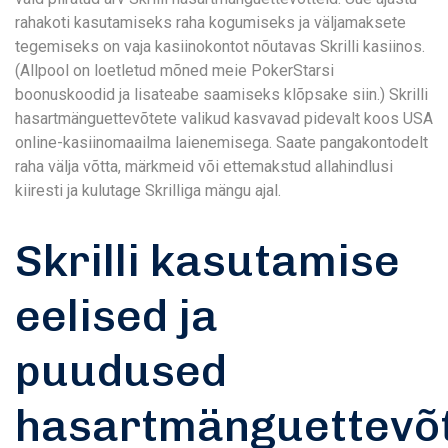
rahakoti kasutamiseks raha kogumiseks ja väljamaksete
tegemiseks on vaja kasiinokontot nõutavas Skrilli kasiinos.
(Allpool on loetletud mõned meie PokerStarsi
boonuskoodid ja lisateabe saamiseks klõpsake siin.) Skrilli
hasartmänguettevõtete valikud kasvavad pidevalt koos USA
online-kasiinomaailma laienemisega. Saate pangakontodelt
raha välja võtta, märkmeid või ettemakstud allahindlusi
kiiresti ja kulutage Skrilliga mängu ajal.
Skrilli kasutamise
eelised ja
puudused
hasartmänguettevõ