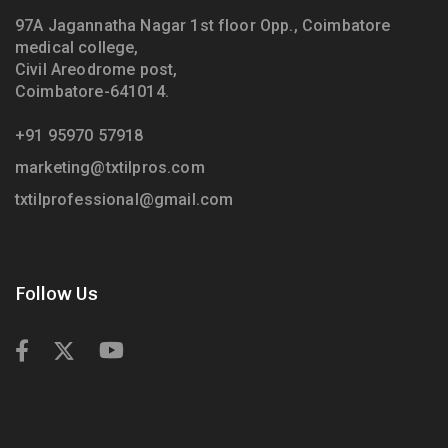
97A Jagannatha Nagar 1st floor Opp., Coimbatore
medical college,
Civil Areodrome post,
Coimbatore-641014.
+91 95970 57918
marketing@txtilpros.com
txtilprofessional@gmail.com
Follow Us