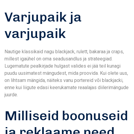
Varjupaik ja
varjupaik
Nautige klassikaid nagu blackjack, rulett, bakaraa ja craps,
millest igaühel on oma seadusandlus ja strateegiad.
Lugematute pealkirjade hulgast valides ei jää teil kunagi
puudu uusimatest mängudest, mida proovida. Kui olete uus,
on lihtsam mängida, näiteks vanu portereid või blackjacki,
enne kui liigute edasi keerukamate reaalajas diilerimängude
juurde.
Milliseid boonuseid
ja reklaame need