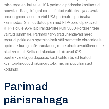
mina tegelen, kui teile USA parimaid pärisraha kasiinosid
soovitan. Räägi kõigist meie nõutud valikutest ja saavuta
oma järgmine suurem võit USA parimates pärisraha
kasiinodes. Siin loetletud parimad RTP-pordid pakuvad
RTP-sid üle 95% ja piiranguvõite kuni 5000-kordselt teie
valitud summale.
Parimad tarkvarad ühendavad need
tegurid, pakkudes spetsiaalselt väiksematele ekraanidele
optimeeritud graafikastruktuuri, mitte ainult arvutiühenduste
skaleerimist. Sellised standardid piiravad iOS-i
poetarkvarale juurdepääsu, kuid kehtestavad teatud
kvaliteedinõuded rakendustele, mis on populaarsust
kogunud.
Parimad
pärisrahaga