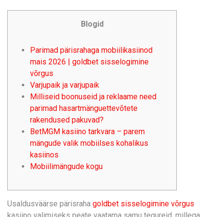
Blogid
Parimad pärisrahaga mobiilikasiinod
mais 2026 | goldbet sisselogimine
võrgus
Varjupaik ja varjupaik
Milliseid boonuseid ja reklaame need
parimad hasartmänguettevõtete
rakendused pakuvad?
BetMGM kasiino tarkvara – parem
mängude valik mobiilses kohalikus
kasiinos
Mobiilimängude kogu
Usaldusväärse pärisraha
goldbet sisselogimine võrgus
kasiino valimiseks peate vaatama samu tegureid, millega