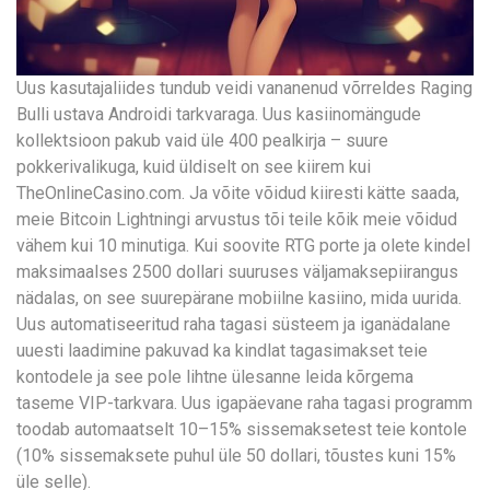
Uus kasutajaliides tundub veidi vananenud võrreldes Raging
Bulli ustava Androidi tarkvaraga. Uus kasiinomängude
kollektsioon pakub vaid üle 400 pealkirja – suure
pokkerivalikuga, kuid üldiselt on see kiirem kui
TheOnlineCasino.com. Ja võite võidud kiiresti kätte saada,
meie Bitcoin Lightningi arvustus tõi teile kõik meie võidud
vähem kui 10 minutiga. Kui soovite RTG porte ja olete kindel
maksimaalses 2500 dollari suuruses väljamaksepiirangus
nädalas, on see suurepärane mobiilne kasiino, mida uurida.
Uus automatiseeritud raha tagasi süsteem ja iganädalane
uuesti laadimine pakuvad ka kindlat tagasimakset teie
kontodele ja see pole lihtne ülesanne leida kõrgema
taseme VIP-tarkvara. Uus igapäevane raha tagasi programm
toodab automaatselt 10–15% sissemaksetest teie kontole
(10% sissemaksete puhul üle 50 dollari, tõustes kuni 15%
üle selle).