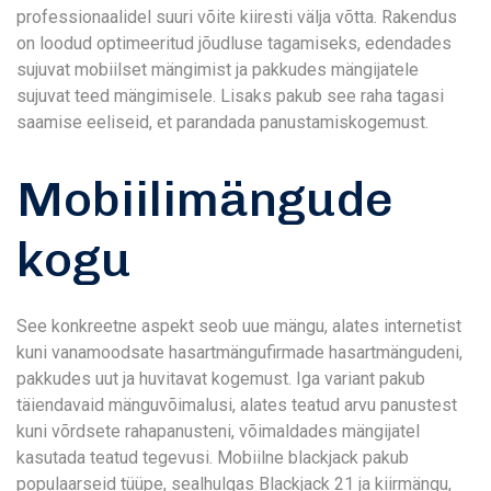
professionaalidel suuri võite kiiresti välja võtta. Rakendus
on loodud optimeeritud jõudluse tagamiseks, edendades
sujuvat mobiilset mängimist ja pakkudes mängijatele
sujuvat teed mängimisele. Lisaks pakub see raha tagasi
saamise eeliseid, et parandada panustamiskogemust.
Mobiilimängude
kogu
See konkreetne aspekt seob uue mängu, alates internetist
kuni vanamoodsate hasartmängufirmade hasartmängudeni,
pakkudes uut ja huvitavat kogemust. Iga variant pakub
täiendavaid mänguvõimalusi, alates teatud arvu panustest
kuni võrdsete rahapanusteni, võimaldades mängijatel
kasutada teatud tegevusi. Mobiilne blackjack pakub
populaarseid tüüpe, sealhulgas Blackjack 21 ja kiirmängu,