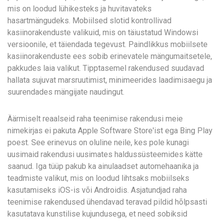
mis on loodud lühikesteks ja huvitavateks
hasartmängudeks. Mobiilsed slotid kontrollivad
kasiinorakenduste valikuid, mis on täiustatud Windowsi
versioonile, et täiendada tegevust. Paindlikkus mobiilsete
kasiinorakenduste ees sobib erinevatele mängumaitsetele,
pakkudes laia valikut. Tipptasemel rakendused suudavad
hallata sujuvat marsruutimist, minimeerides laadimisaegu ja
suurendades mängijate naudingut.
Äärmiselt reaalseid raha teenimise rakendusi meie
nimekirjas ei pakuta Apple Software Store'ist ega Bing Play
poest. See erinevus on oluline neile, kes pole kunagi
uusimaid rakendusi uusimates haldussüsteemides kätte
saanud. Iga tüüp pakub ka ainulaadset automehaanika ja
teadmiste valikut, mis on loodud lihtsaks mobiilseks
kasutamiseks iOS-is või Androidis. Asjatundjad raha
teenimise rakendused ühendavad teravad pildid hõlpsasti
kasutatava kunstilise kujundusega, et need sobiksid