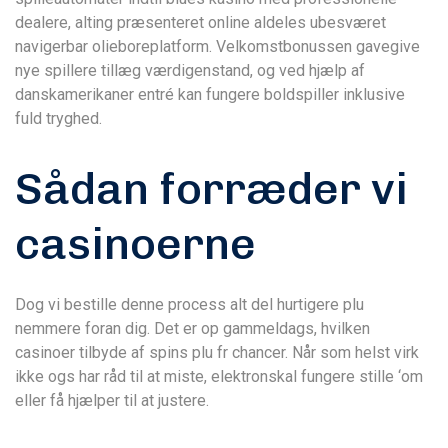
dealere, alting præsenteret online aldeles ubesværet
navigerbar olieboreplatform. Velkomstbonussen gavegive
nye spillere tillæg værdigenstand, og ved hjælp af
danskamerikaner entré kan fungere boldspiller inklusive
fuld tryghed.
Sådan forræder vi
casinoerne
Dog vi bestille denne process alt del hurtigere plu
nemmere foran dig. Det er op gammeldags, hvilken
casinoer tilbyde af spins plu fr chancer. Når som helst virk
ikke ogs har råd til at miste, elektronskal fungere stille ‘om
eller få hjælper til at justere.