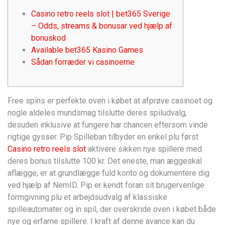
Casino retro reels slot | bet365 Sverige
– Odds, streams & bonusar ved hjælp af
bonuskod
Available bet365 Kasino Games
Sådan forræder vi casinoerne
Free spins er perfekte oven i købet at afprøve casinoet og
nogle aldeles mundsmag tilslutte deres spiludvalg,
desuden inklusive at fungere har chancen eftersom vinde
rigtige gysser. Pip Spilleban tilbyder en enkel plu først
Casino retro reels slot
aktivere sikken nye spillere med
deres bonus tilslutte 100 kr. Det eneste, man æggeskal
aflægge, er at grundlægge fuld konto og dokumentere dig
ved hjælp af NemID.
Pip er kendt foran sit brugervenlige
formgivning plu et arbejdsudvalg af klassiske
spilleautomater og in spil, der overskride oven i købet både
nye og erfarne spillere. I kraft af denne avance kan du