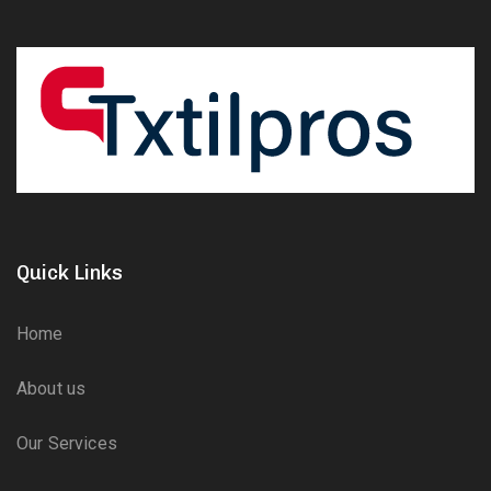
Quick Links
Home
About us
Our Services