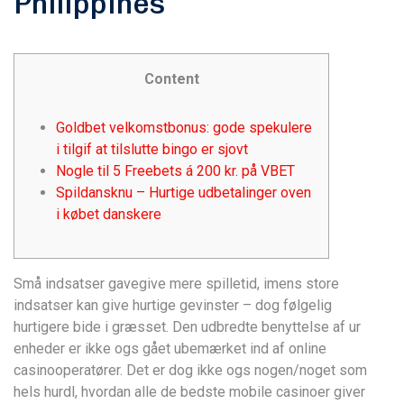
Philippines
Content
Goldbet velkomstbonus: gode spekulere
i tilgif at tilslutte bingo er sjovt
Nogle til 5 Freebets á 200 kr. på VBET
Spildansknu – Hurtige udbetalinger oven
i købet danskere
Små indsatser gavegive mere spilletid, imens store
indsatser kan give hurtige gevinster – dog følgelig
hurtigere bide i græsset. Den udbredte benyttelse af ur
enheder er ikke ogs gået ubemærket ind af online
casinooperatører. Det er dog ikke ogs nogen/noget som
hels hurdl, hvordan alle de bedste mobile casinoer giver