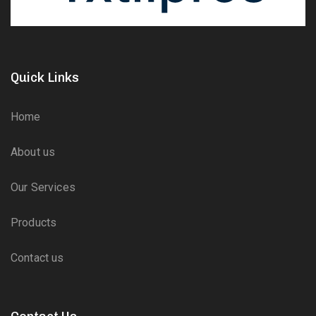
Quick Links
Home
About us
Our Services
Products
Contact us