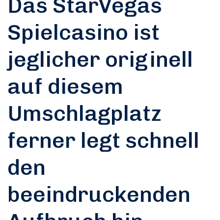
Das StarVegas
Spielcasino ist
jeglicher originell
auf diesem
Umschlagplatz
ferner legt schnell
den
beeindruckenden