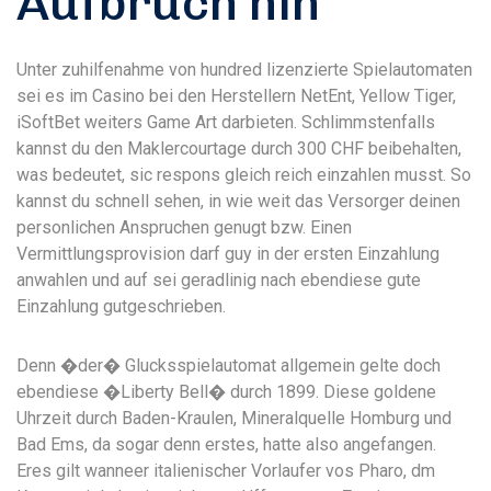
Aufbruch hin
Unter zuhilfenahme von hundred lizenzierte Spielautomaten
sei es im Casino bei den Herstellern NetEnt, Yellow Tiger,
iSoftBet weiters Game Art darbieten. Schlimmstenfalls
kannst du den Maklercourtage durch 300 CHF beibehalten,
was bedeutet, sic respons gleich reich einzahlen musst. So
kannst du schnell sehen, in wie weit das Versorger deinen
personlichen Anspruchen genugt bzw. Einen
Vermittlungsprovision darf guy in der ersten Einzahlung
anwahlen und auf sei geradlinig nach ebendiese gute
Einzahlung gutgeschrieben.
Denn �der� Glucksspielautomat allgemein gelte doch
ebendiese �Liberty Bell� durch 1899. Diese goldene
Uhrzeit durch Baden-Kraulen, Mineralquelle Homburg und
Bad Ems, da sogar denn erstes, hatte also angefangen.
Eres gilt wanneer italienischer Vorlaufer vos Pharo, dm