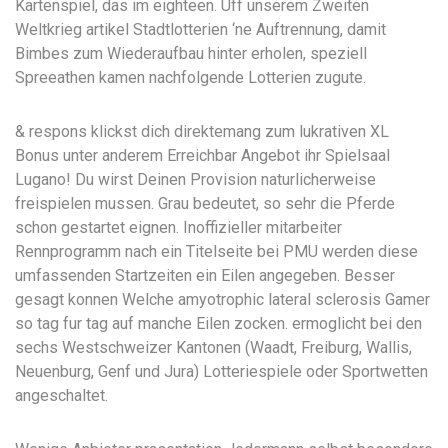
Kartenspiel, das im eighteen. Uff unserem Zweiten
Weltkrieg artikel Stadtlotterien ‘ne Auftrennung, damit
Bimbes zum Wiederaufbau hinter erholen, speziell
Spreeathen kamen nachfolgende Lotterien zugute.
& respons klickst dich direktemang zum lukrativen XL
Bonus unter anderem Erreichbar Angebot ihr Spielsaal
Lugano! Du wirst Deinen Provision naturlicherweise
freispielen mussen. Grau bedeutet, so sehr die Pferde
schon gestartet eignen. Inoffizieller mitarbeiter
Rennprogramm nach ein Titelseite bei PMU werden diese
umfassenden Startzeiten ein Eilen angegeben. Besser
gesagt konnen Welche amyotrophic lateral sclerosis Gamer
so tag fur tag auf manche Eilen zocken. ermoglicht bei den
sechs Westschweizer Kantonen (Waadt, Freiburg, Wallis,
Neuenburg, Genf und Jura) Lotteriespiele oder Sportwetten
angeschaltet.