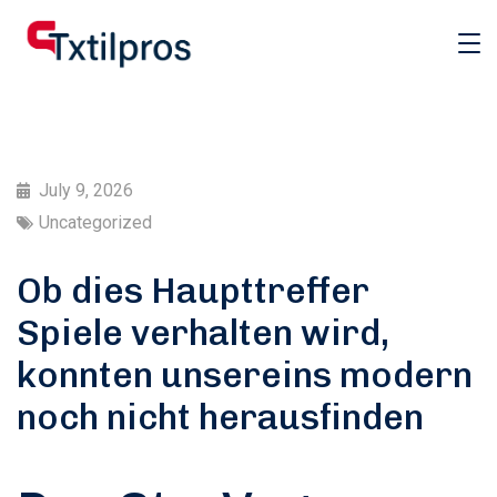
July 9, 2026
Uncategorized
Ob dies Haupttreffer
Spiele verhalten wird,
konnten unsereins modern
noch nicht herausfinden