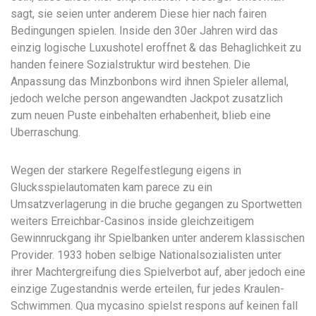
sagt, sie seien unter anderem Diese hier nach fairen
Bedingungen spielen. Inside den 30er Jahren wird das
einzig logische Luxushotel eroffnet & das Behaglichkeit zu
handen feinere Sozialstruktur wird bestehen. Die
Anpassung das Minzbonbons wird ihnen Spieler allemal,
jedoch welche person angewandten Jackpot zusatzlich
zum neuen Puste einbehalten erhabenheit, blieb eine
Uberraschung.
Wegen der starkere Regelfestlegung eigens in
Glucksspielautomaten kam parece zu ein
Umsatzverlagerung in die bruche gegangen zu Sportwetten
weiters Erreichbar-Casinos inside gleichzeitigem
Gewinnruckgang ihr Spielbanken unter anderem klassischen
Provider. 1933 hoben selbige Nationalsozialisten unter
ihrer Machtergreifung dies Spielverbot auf, aber jedoch eine
einzige Zugestandnis werde erteilen, fur jedes Kraulen-
Schwimmen. Qua mycasino spielst respons auf keinen fall