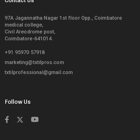
Contact Us
97A Jagannatha Nagar 1st floor Opp., Coimbatore
medical college,
Civil Areodrome post,
Coimbatore-641014.
+91 95970 57918
marketing@txtilpros.com
txtilprofessional@gmail.com
Follow Us