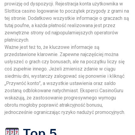
prowizję od dyspozycji. Rejestracja konta użytkownika w
Slottica casino logowanie to początek przygody z grami na
tej stronie. Dodatkowo wszystkie informacje o graczach są
tutaj poufne, a każda płatność realizowana jest przez
zewnętrzne strony od najpopularniejszych operatorów
płatniczych.
Ważne jest też to, że kluczowe informacje są
przedstawione klarownie. Zapewne najczęściej można
usłyszeć o grach czy bonusach, ale na początku liczy się
coś zupełnie innego. Jeżeli zmienisz zdanie w ciągu
siedmiu dni, wystarczy zalogować się ponownie i kliknąć
„Przywróć konto”, a wszystkie ustawienia oraz saldo
zostaną odblokowane natychmiast. Eksperci CasinoGuru
wskazują, że zastosowanie progresywnego wymogu
obrotu mogłoby poprawić atrakcyjność bonusu,
jednocześnie ograniczając ryzyko nadużyć promocyjnych.
Top 5