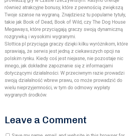
prowadzą gry w czasie rzeczywistym. Kasyno oferuje
również atrakcyjne bonusy, które z pewnością zwiększą
Twoje szanse na wygraną. Znajdziesz tu popularne tytuły,
takie jak Book of Dead, Book of Wild, czy The Dog House
Megaways, które przyciągają graczy swoją dynamiczną
rozgrywką i wysokimi wygranymi.
Slottica pl przyciąga graczy dzięki kilku wyróżnikom, które
sprawiają, że serwis jest jedną z ciekawszych opcji na
polskim rynku. Kiedy coś jest niejasne, nie pozostaje nic
innego, jak dokładne zapoznanie się z informacjami
dotyczącymi działalności. W przeciwnym razie prowadzi
swoją działalność wbrew prawu, co może prowadzić do
wielu nieprzyjemności, w tym do odmowy wypłaty
wygranych środków.
Leave a Comment
Save my name, email, and website in this browser for