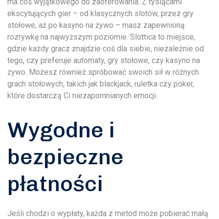
ma coś wyjątkowego do zaoferowania. Z tysiącami
ekscytujących gier – od klasycznych slotów, przez gry
stołowe, aż po kasyno na żywo – masz zapewnioną
rozrywkę na najwyższym poziomie. Slottica to miejsce,
gdzie każdy gracz znajdzie coś dla siebie, niezależnie od
tego, czy preferuje automaty, gry stołowe, czy kasyno na
żywo. Możesz również spróbować swoich sił w różnych
grach stołowych, takich jak blackjack, ruletka czy poker,
które dostarczą Ci niezapomnianych emocji.
Wygodne i
bezpieczne
płatności
Jeśli chodzi o wypłaty, każda z metod może pobierać małą