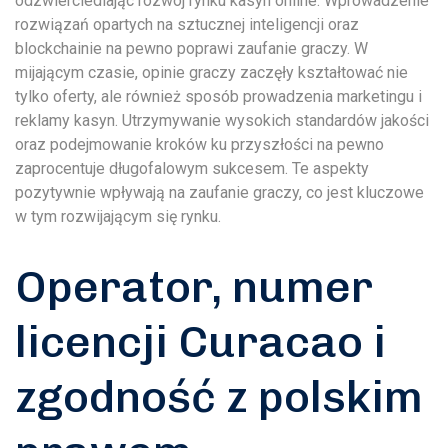
odzwierciedlając rozwój rynku kasyn online. Wprowadzenie
rozwiązań opartych na sztucznej inteligencji oraz
blockchainie na pewno poprawi zaufanie graczy. W
mijającym czasie, opinie graczy zaczęły kształtować nie
tylko oferty, ale również sposób prowadzenia marketingu i
reklamy kasyn. Utrzymywanie wysokich standardów jakości
oraz podejmowanie kroków ku przyszłości na pewno
zaprocentuje długofalowym sukcesem. Te aspekty
pozytywnie wpływają na zaufanie graczy, co jest kluczowe
w tym rozwijającym się rynku.
Operator, numer
licencji Curacao i
zgodność z polskim