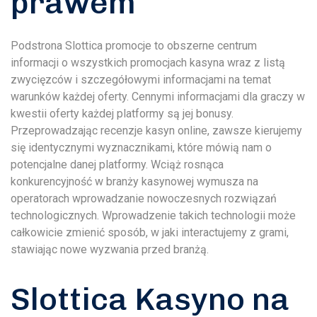
prawem
Podstrona Slottica promocje to obszerne centrum
informacji o wszystkich promocjach kasyna wraz z listą
zwycięzców i szczegółowymi informacjami na temat
warunków każdej oferty. Cennymi informacjami dla graczy w
kwestii oferty każdej platformy są jej bonusy.
Przeprowadzając recenzje kasyn online, zawsze kierujemy
się identycznymi wyznacznikami, które mówią nam o
potencjalne danej platformy. Wciąż rosnąca
konkurencyjność w branży kasynowej wymusza na
operatorach wprowadzanie nowoczesnych rozwiązań
technologicznych. Wprowadzenie takich technologii może
całkowicie zmienić sposób, w jaki interactujemy z grami,
stawiając nowe wyzwania przed branżą.
Slottica Kasyno na