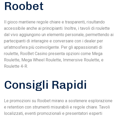
Roobet
Il gioco mantiene regole chiare e trasparenti, risultando
accessibile anche ai principianti. Inoltre, i tavoli di roulette
dal vivo aggiungono un elemento personale, permettendo ai
partecipanti di interagire e conversare con i dealer per
un’atmosfera più coinvolgente. Per gli appassionati di
roulette, RooBet Casino presenta opzioni come Mega
Roulette, Mega Wheel Roulette, Immersive Roulette, e
Roulette 4-R.
Consigli Rapidi
Le promozioni su Roobet mirano a sostenere esplorazione
e retention con strumenti misurabili e regole chiare. Tavoli
localizzati, eventi promozionali e presentatori esperti