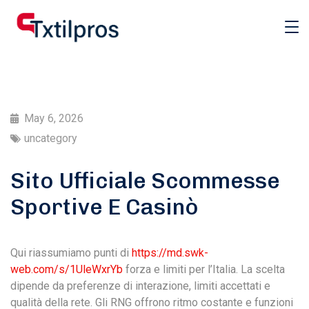
May 6, 2026
uncategory
Sito Ufficiale Scommesse
Sportive E Casinò
Qui riassumiamo punti di
https://md.swk-
web.com/s/1UleWxrYb
forza e limiti per l’Italia. La scelta
dipende da preferenze di interazione, limiti accettati e
qualità della rete. Gli RNG offrono ritmo costante e funzioni