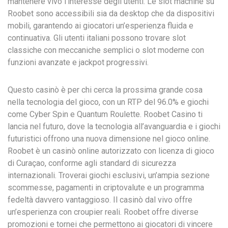
mantenere vivo l’interesse degli utenti. Le slot machine su
Roobet sono accessibili sia da desktop che da dispositivi
mobili, garantendo ai giocatori un’esperienza fluida e
continuativa. Gli utenti italiani possono trovare slot
classiche con meccaniche semplici o slot moderne con
funzioni avanzate e jackpot progressivi.
Questo casinò è per chi cerca la prossima grande cosa
nella tecnologia del gioco, con un RTP del 96.0% e giochi
come Cyber Spin e Quantum Roulette. Roobet Casino ti
lancia nel futuro, dove la tecnologia all’avanguardia e i giochi
futuristici offrono una nuova dimensione nel gioco online.
Roobet è un casinò online autorizzato con licenza di gioco
di Curaçao, conforme agli standard di sicurezza
internazionali. Troverai giochi esclusivi, un’ampia sezione
scommesse, pagamenti in criptovalute e un programma
fedeltà davvero vantaggioso. Il casinò dal vivo offre
un’esperienza con croupier reali. Roobet offre diverse
promozioni e tornei che permettono ai giocatori di vincere