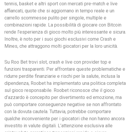
tennis, basket e altri sport con mercati pre-match e live
affiancati, quote che si aggiornano in tempo reale e un
carrello scommesse pulito per singole, multiple e
combinazioni rapide. La possibilità di giocare con Bitcoin
rende l’esperienza di gioco molto più interessante e sicura.
Inoltre, è noto per i suoi giochi esclusivi come Crash e
Mines, che attraggono molti giocatori per la loro unicità.
Su Roo Bet trovi slot, crash e live con provider top e
funzioni trasparenti. Per affrontare queste problematiche e
ridurre perdite finanziarie e rischi per la salute, inclusa la
dipendenza, Roobet ha implementato una politica completa
sul gioco responsabile. Roobet riconosce che il gioco
d’azzardo è concepito per divertimento ed emozione, ma
può comportare conseguenze negative se non affrontato
con la dovuta cautela. Tuttavia, potrebbe comportare
qualche inconveniente per i giocatori che non hanno ancora
investito in valute digitali. L’attenzione esclusiva alle