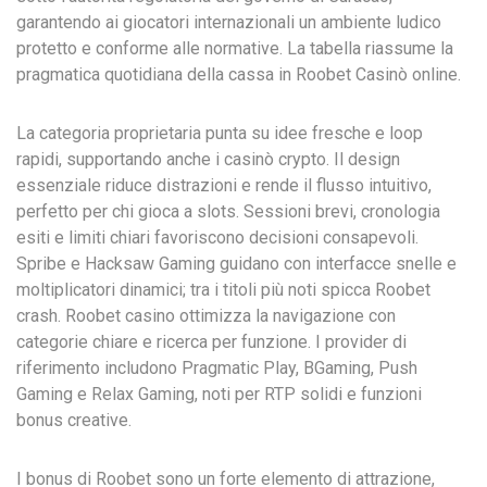
garantendo ai giocatori internazionali un ambiente ludico
protetto e conforme alle normative. La tabella riassume la
pragmatica quotidiana della cassa in Roobet Casinò online.
La categoria proprietaria punta su idee fresche e loop
rapidi, supportando anche i casinò crypto. Il design
essenziale riduce distrazioni e rende il flusso intuitivo,
perfetto per chi gioca a slots. Sessioni brevi, cronologia
esiti e limiti chiari favoriscono decisioni consapevoli.
Spribe e Hacksaw Gaming guidano con interfacce snelle e
moltiplicatori dinamici; tra i titoli più noti spicca Roobet
crash. Roobet casino ottimizza la navigazione con
categorie chiare e ricerca per funzione. I provider di
riferimento includono Pragmatic Play, BGaming, Push
Gaming e Relax Gaming, noti per RTP solidi e funzioni
bonus creative.
I bonus di Roobet sono un forte elemento di attrazione,