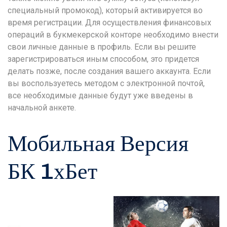
специальный промокод), который активируется во
время регистрации. Для осуществления финансовых
операций в букмекерской конторе необходимо внести
свои личные данные в профиль. Если вы решите
зарегистрироваться иным способом, это придется
делать позже, после создания вашего аккаунта. Если
вы воспользуетесь методом с электронной почтой,
все необходимые данные будут уже введены в
начальной анкете.
Мобильная Версия
БК 1хБет