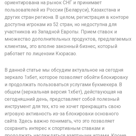
ориентирована на рынок СНГ и принимает
пользователей из России (Беларуси), Казахстана и
других стран региона. В целом, регистрация в конторе
доступна игрокам из 52 стран, но недоступна для
участников из Западной Европы. Прием ставок и
множество дополнительных продуктов, предлагаемых
клиентам,, это вполне законный бизнес, который
работает по лицензии Кюрасао.
В данной статье мы обсудим актуальное на сегодня
зеркало 1хбет, которое позволяет обойти блокировку
и продолжать пользоваться услугами букмекера. В
общем (зеркальная версия 1хбет), действующая на
сегодняшний день, представляет собой полезный
инструмент для тех, кто не хочет прекращать свою
игровую активность из-за блокировки основного
сайта. Здесь важно понимать, что это позволяет
сохранить интерес к спортивным ставкам и
продолжать наслаждаться азартными играми. Кроме