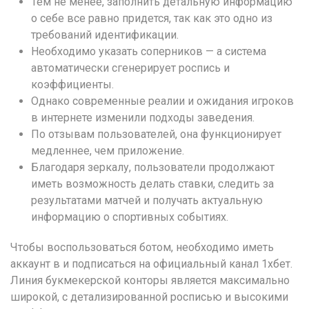
Тем не менее, заполнить детальную информацию
о себе все равно придется, так как это одно из
требований идентификации.
Необходимо указать соперников — а система
автоматически сгенерирует роспись и
коэффициенты.
Однако современные реалии и ожидания игроков
в интернете изменили подходы заведения.
По отзывам пользователей, она функционирует
медленнее, чем приложение.
Благодаря зеркалу, пользователи продолжают
иметь возможность делать ставки, следить за
результатами матчей и получать актуальную
информацию о спортивных событиях.
Чтобы воспользоваться ботом, необходимо иметь
аккаунт в и подписаться на официальный канал 1хбет.
Линия букмекерской конторы является максимально
широкой, с детализированной росписью и высокими