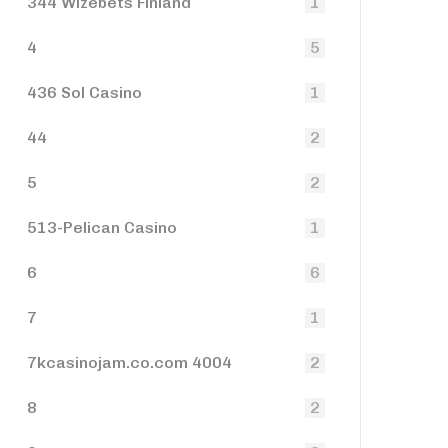
344 Wizebets Finland
1
4
5
436 Sol Casino
1
44
2
5
2
513-Pelican Casino
1
6
6
7
1
7kcasinojam.co.com 4004
2
8
2