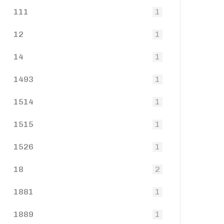
111
1
12
1
14
1
1493
1
1514
1
1515
1
1526
1
18
2
1881
1
1889
1