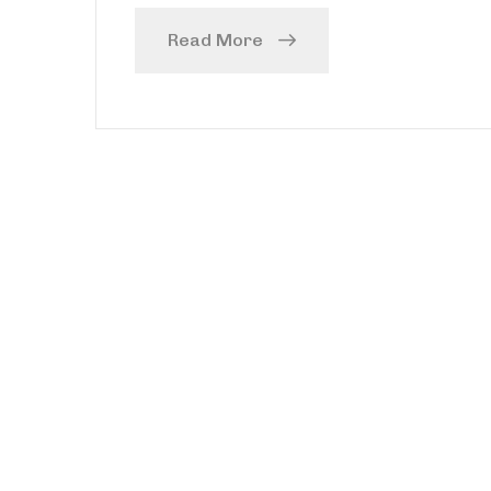
Read More