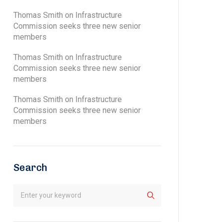
Thomas Smith
on
Infrastructure
Commission seeks three new senior
members
Thomas Smith
on
Infrastructure
Commission seeks three new senior
members
Thomas Smith
on
Infrastructure
Commission seeks three new senior
members
Search