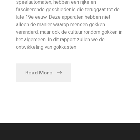
speelautomaten, hebben een rijke en
fascinerende geschiedenis die teruggaat tot de
late 19e eeuw. Deze apparaten hebben niet
alleen de manier waarop mensen gokken
veranderd, maar ook de cultuur rondom gokken in
het algemeen. In dit rapport zullen we de
ontwikkeling van gokkasten
Read More