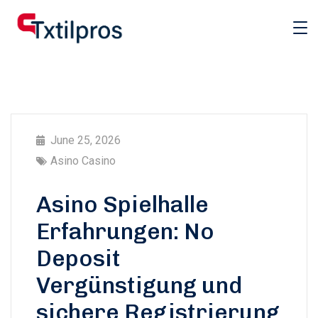
June 25, 2026
Asino Casino
Asino Spielhalle
Erfahrungen: No
Deposit
Vergünstigung und
sichere Registrierung