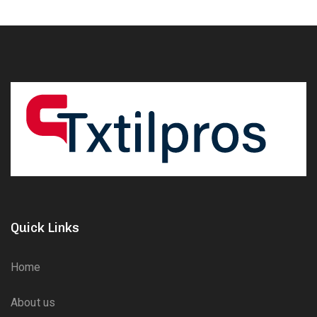
Quick Links
Home
About us