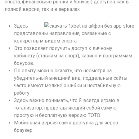
спорта, финансовые рынки и бонусы) доступен как в
полной версии, так и в зеркалах.
Здесь
представлены направления, связанные с
конкретным видом спорта.
Это позволяет получить доступ к личному
кабинету (ставкам на спорт), казино и программам
бонусов.
По опыту можно сказать, что несмотря на
убедительный внешний вид, поддельные сайты
часто имеют мелкие ошибки и нестабильную
работу.
Здесь важно понимать, что Я всегда играю в
тотализатор, представляющий собой самую
простую и бесплатную версию ТОТО.
Мобильная версия сайта доступна для через
браузер.