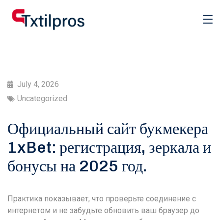
July 4, 2026
Uncategorized
Официальный сайт букмекера
1xBet: регистрация, зеркала и
бонусы на 2025 год.
Практика показывает, что проверьте соединение с
интернетом и не забудьте обновить ваш браузер до