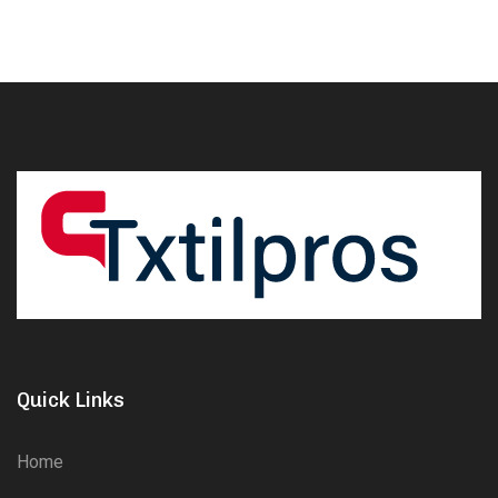
Quick Links
Home