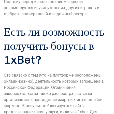
Поэтому перед использованием зеркала
рекомендуется изучить отзывы других игроков и
выбрать проверенный и надежный ресурс.
Есть ли возможность
получить бонусы в
1xBet?
Это связано с тем (что на платформе расположены
онлайн-казино), деятельность которых запрещена в
Российской Федерации. Ограничения
законодательства также распространяются на
организацию и проведение азартных игр в онлайн-
формате. В результате блокируются сайты,
предлагающие такие услуги, включая 1xbet. Для