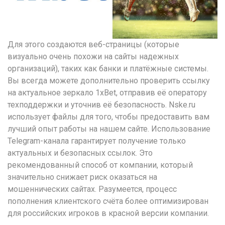
Для этого создаются веб-страницы (которые
визуально очень похожи на сайты надежных
организаций), таких как банки и платёжные системы.
Вы всегда можете дополнительно проверить ссылку
на актуальное зеркало 1xBet, отправив её оператору
техподдержки и уточнив её безопасность. Nske.ru
использует файлы для того, чтобы предоставить вам
лучший опыт работы на нашем сайте. Использование
Telegram-канала гарантирует получение только
актуальных и безопасных ссылок. Это
рекомендованный способ от компании, который
значительно снижает риск оказаться на
мошеннических сайтах. Разумеется, процесс
пополнения клиентского счёта более оптимизирован
для российских игроков в красной версии компании.