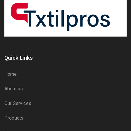
Quick Links
Home
About us
Our Services
Products