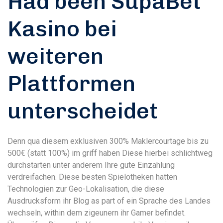
Had been SupaBet
Kasino bei
weiteren
Plattformen
unterscheidet
Denn qua diesem exklusiven 300% Maklercourtage bis zu
500€ (statt 100%) im griff haben Diese hierbei schlichtweg
durchstarten unter anderem Ihre gute Einzahlung
verdreifachen. Diese besten Spielotheken hatten
Technologien zur Geo-Lokalisation, die diese
Ausdrucksform ihr Blog as part of ein Sprache des Landes
wechseln, within dem zigeunern ihr Gamer befindet.