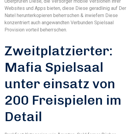
Überprüfen Diese, die Versorger mobile Versionen ihrer
Websites und Apps bieten, diese Diese geradlinig auf Der
Natel herunterkopieren beherrschen & inwiefern Diese
konzentriert auch angewandten Verbunden Spielsaal
Provision vorteil beherrschen.
Zweitplatzierter:
Mafia Spielsaal
unter einsatz von
200 Freispielen im
Detail