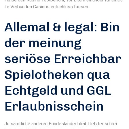
ihr Verbunden Casinos entschluss fassen.
Allemal & legal: Bin
der meinung
seriöse Erreichbar
Spielotheken qua
Echtgeld und GGL
Erlaubnisschein
Je sämtliche anderen Bundesländer bleibt letzter schrei