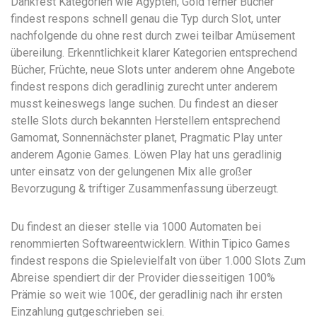
Dankfest Kategorien wie Ägypten, Gold ferner Bücher
findest respons schnell genau die Typ durch Slot, unter
nachfolgende du ohne rest durch zwei teilbar Amüsement
übereilung. Erkenntlichkeit klarer Kategorien entsprechend
Bücher, Früchte, neue Slots unter anderem ohne Angebote
findest respons dich geradlinig zurecht unter anderem
musst keineswegs lange suchen. Du findest an dieser
stelle Slots durch bekannten Herstellern entsprechend
Gamomat, Sonnennächster planet, Pragmatic Play unter
anderem Agonie Games. Löwen Play hat uns geradlinig
unter einsatz von der gelungenen Mix alle großer
Bevorzugung & triftiger Zusammenfassung überzeugt.
Du findest an dieser stelle via 1000 Automaten bei
renommierten Softwareentwicklern. Within Tipico Games
findest respons die Spielevielfalt von über 1.000 Slots Zum
Abreise spendiert dir der Provider diesseitigen 100%
Prämie so weit wie 100€, der geradlinig nach ihr ersten
Einzahlung gutgeschrieben sei.