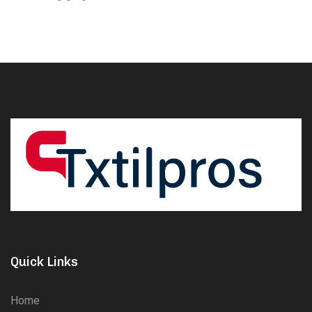
Quick Links
Home