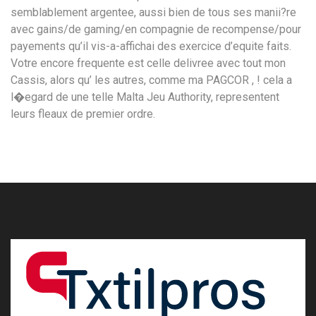
semblablement argentee, aussi bien de tous ses manii?re
avec gains/de gaming/en compagnie de recompense/pour
payements qu’il vis-a-affichai des exercice d’equite faits.
Votre encore frequente est celle delivree avec tout mon
Cassis, alors qu’ les autres, comme ma PAGCOR , ! cela a
l�egard de une telle Malta Jeu Authority, representent
leurs fleaux de premier ordre.