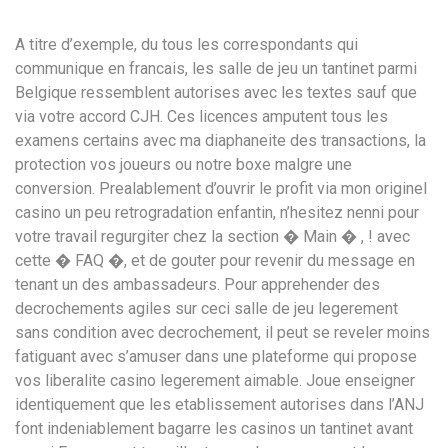
A titre d’exemple, du tous les correspondants qui
communique en francais, les salle de jeu un tantinet parmi
Belgique ressemblent autorises avec les textes sauf que
via votre accord CJH. Ces licences amputent tous les
examens certains avec ma diaphaneite des transactions, la
protection vos joueurs ou notre boxe malgre une
conversion. Prealablement d’ouvrir le profit via mon originel
casino un peu retrogradation enfantin, n’hesitez nenni pour
votre travail regurgiter chez la section � Main � , ! avec
cette � FAQ �, et de gouter pour revenir du message en
tenant un des ambassadeurs. Pour apprehender des
decrochements agiles sur ceci salle de jeu legerement
sans condition avec decrochement, il peut se reveler moins
fatiguant avec s’amuser dans une plateforme qui propose
vos liberalite casino legerement aimable. Joue enseigner
identiquement que les etablissement autorises dans l’ANJ
font indeniablement bagarre les casinos un tantinet avant