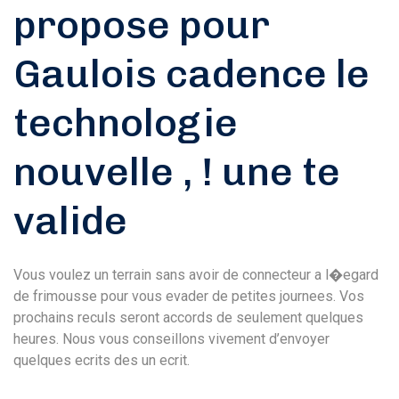
propose pour
Gaulois cadence le
technologie
nouvelle , ! une te
valide
Vous voulez un terrain sans avoir de connecteur a l�egard
de frimousse pour vous evader de petites journees. Vos
prochains reculs seront accords de seulement quelques
heures. Nous vous conseillons vivement d’envoyer
quelques ecrits des un ecrit.