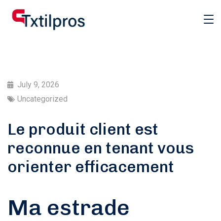
July 9, 2026
Uncategorized
Le produit client est
reconnue en tenant vous
orienter efficacement
Ma estrade