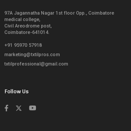
97A Jagannatha Nagar 1st floor Opp., Coimbatore
medical college,
Civil Areodrome post,
Coimbatore-641014.
+91 95970 57918
marketing@txtilpros.com
txtilprofessional@gmail.com
Follow Us