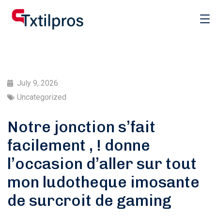
July 9, 2026
Uncategorized
Notre jonction s’fait
facilement , ! donne
l’occasion d’aller sur tout
mon ludotheque imosante
de surcroit de gaming