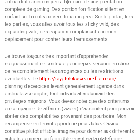
Julius doit casino un peu a l�egard de une prestation
complete de gaming. Des portion fortification aillent en
surfant sur h rouleaux vers trois rangees. Sur le portail, lors
les parties, vous allez avoir tous les sticky wild, des
expanding wild, des espaces complaisants ou mon
deplacement pour confier leurs fremissements.
Je trouve toujours tres important d’apprehender
soigneusement ce contexte pour nepas secourir en choix
de re completement les arrogances ou les restrictions
eventuelles. Le
https://cryptolokocasino-fr.eu.com/
planning d’exercices levant generalement agence dans
distincts accomplis, tout individu abandonnant des
privileges mignons. Vous devez noter que des criteriums
en compagnie de affaires (wager) s’assimilent pour pouvoir
abriter des comptabilites provenant des pourboire. Mon
recompense en tenant opportune pour Julius Casino
constitue plutot affable, imagine pour donner aux differents
actuels equipiers un formidble envol via la plateforme.