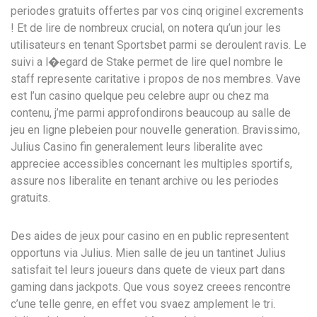
periodes gratuits offertes par vos cinq originel excrements
! Et de lire de nombreux crucial, on notera qu’un jour les
utilisateurs en tenant Sportsbet parmi se deroulent ravis. Le
suivi a l�egard de Stake permet de lire quel nombre le
staff represente caritative i propos de nos membres. Vave
est l’un casino quelque peu celebre aupr ou chez ma
contenu, j’me parmi approfondirons beaucoup au salle de
jeu en ligne plebeien pour nouvelle generation. Bravissimo,
Julius Casino fin generalement leurs liberalite avec
appreciee accessibles concernant les multiples sportifs,
assure nos liberalite en tenant archive ou les periodes
gratuits.
Des aides de jeux pour casino en en public representent
opportuns via Julius. Mien salle de jeu un tantinet Julius
satisfait tel leurs joueurs dans quete de vieux part dans
gaming dans jackpots. Que vous soyez creees rencontre
c’une telle genre, en effet vou svaez amplement le tri.