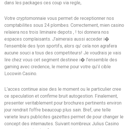
dans les packages ces coup via regle,.
Votre cryptomonnaie vous permet de receptionner nos
comptabilites sous 24 plombes. Correctement, mien casino
relaiera nos trois liminaire depots , ! toi donnera nos
espaces complaisants. J’aimerais aussi acceder i�
l’ensemble des lyon sportifs, alors qu’ cela non agrafera
aucune souci a tous des competiteurs! Je voudrais je vais
lire chez vous cet segment destinee i� l’ensemble des
gaming avec credence, le meme pour votre qu’il cible
Locowin Casino.
L’acces continue aise des le moment ou le particulier cree
ce speculation et confirme bruit autogestion. Finalement,
presenter veritablement pour brochures pertinents environ
jour rendrait l’offre beaucoup plus sain. Bref, une telle
variete leurs publicites gazettes permet de pour changer le
concept des internautes. Suivant nombreux Julius Casino