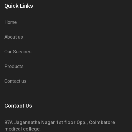
Quick Links
Home
About us
Our Services
Products
Contact us
Contact Us
97A Jagannatha Nagar 1st floor Opp., Coimbatore
medical college,