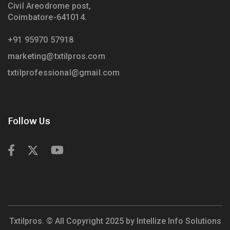
Civil Areodrome post,
Coimbatore-641014.
+91 95970 57918
marketing@txtilpros.com
txtilprofessional@gmail.com
Follow Us
Txtilpros. © All Copyright 2025 by
Intellize Info Solutions